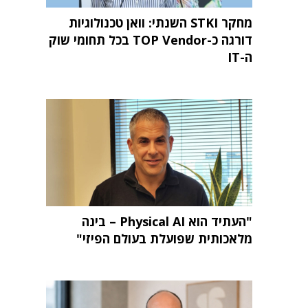
מחקר STKI השנתי: וואן טכנולוגיות
דורגה כ-TOP Vendor בכל תחומי שוק
ה-IT
"העתיד הוא Physical AI – בינה
מלאכותית שפועלת בעולם הפיזי"