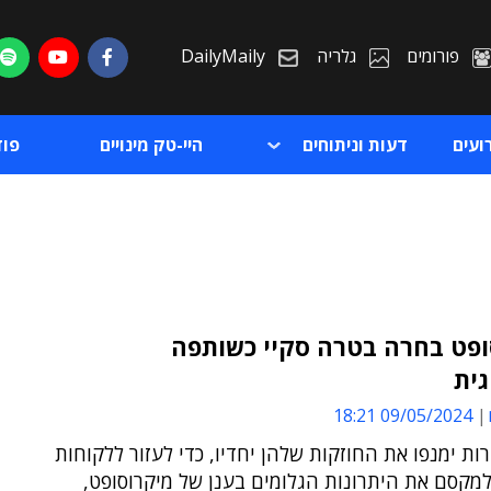
פורומים
גלריה
DailyMaily
ועים
דעות וניתוחים
היי-טק מינויים
פו
ופט בחרה בטרה סקיי כשותפה
ית
ת
09/05/2024 18:21
ת
ת ימנפו את החוזקות שלהן יחדיו, כדי לעזור ללקוחות
למקסם את היתרונות הגלומים בענן של מיקרוסופט,