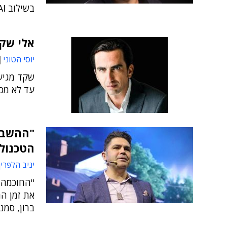
בשילוב GenAI
אלי שקד
יוסי הטוני
עד לא מכ
"ההשבתו
הטכנולו
יניב הלפרין
"החוכמה ה
את זמן הה
ברון, סמנ