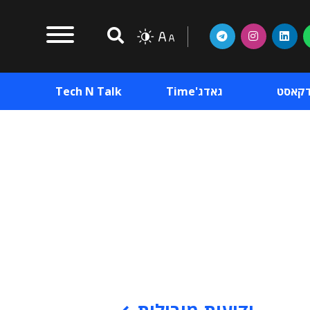
דקאסט
גאדג'Time
Tech N Talk
וכן פרסומי
תוכן פרסומי
וכן פרסומי