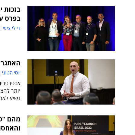
בזכות י
בפרס ע
דיילי ציפי
האתגר 
יוסי הטוני
אסטרטגיות
יותר להצל
נשיא לאזור EMEA ב
מהם "כ
והאחסון