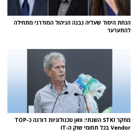
הנחת היסוד שעליה נבנה הניהול המודרני מתחילה
להתערער
מחקר STKI השנתי: וואן טכנולוגיות דורגה כ-TOP
Vendor בכל תחומי שוק ה-IT