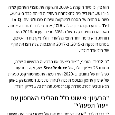
הוא ציין כי פיור הוקמה ב-2009 והשיקה את מוצרי האחסון שלה
ב-2011. "אינדיקציה להצלחתה העתידית הייתה כבר ב-2013,
כשהיא חתמה על הסכם להשקעה ופיתוח טכנולוגי עם
In-Q-
Tel
– זרוע הון-הסיכון של ה-
CIA
", אמר סילבר. "החברה צמחה
מאז בהכנסותיה בקצב של כ-50% מדי רבעון ומ-2016 היא
רווחית. היא גייסה יותר מחצי מיליארד דולר מקרנות הון-סיכון,
בטרם הונפקה ב-2015. ב-2017 ההכנסות שלה חצו את הרף
של מיליארד דולר".
"ב-2018", הוסיף, "פיור ביצעה את הרכישה הראשונה שלה,
תמורת 25 מיליון דולר, של
StorReduce
, שעסקה במניעת
כפילויות של נתונים. ב-2020 היא רכשה את
פורטוורקס
, ספקית
של פתרון אחסון מבוסס תוכנה לניהול נתונים, המתממשק באופן
מלא וטבעי לפלטפורמת קוברנטיס, תמורת 370 מיליון דולר".
"הרעיון: פישוט כלל תהליכי האחסון עם
ייעול תפעולי"
לדברי סילבר, "הרעיון שעמד בפניהם של מייסדי פיור היה פישוט