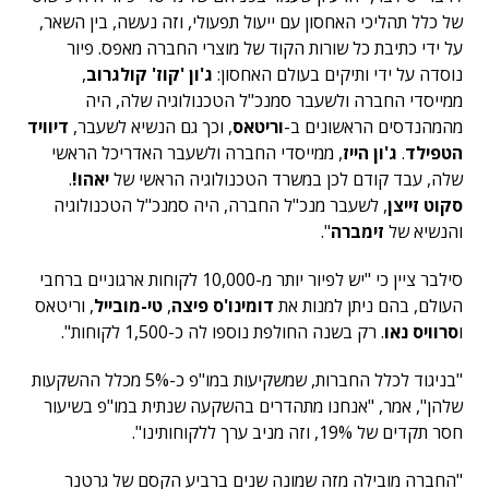
של כלל תהליכי האחסון עם ייעול תפעולי, וזה נעשה, בין השאר,
על ידי כתיבת כל שורות הקוד של מוצרי החברה מאפס. פיור
נוסדה על ידי ותיקים בעולם האחסון:
ג'ון 'קוז' קולגרוב
,
ממייסדי החברה ולשעבר סמנכ"ל הטכנולוגיה שלה, היה
מהמהנדסים הראשונים ב-
וריטאס
, וכך גם הנשיא לשעבר,
דיוויד
הטפילד
.
ג'ון הייז
, ממייסדי החברה ולשעבר האדריכל הראשי
שלה, עבד קודם לכן במשרד הטכנולוגיה הראשי של
יאהו!
.
סקוט זייצן
, לשעבר מנכ"ל החברה, היה סמנכ"ל הטכנולוגיה
והנשיא של
זימברה
".
סילבר ציין כי "יש לפיור יותר מ-10,000 לקוחות ארגוניים ברחבי
העולם, בהם ניתן למנות את
דומינו'ס פיצה
,
טי-מובייל
, וריטאס
ו
סרוויס נאו
. רק בשנה החולפת נוספו לה כ-1,500 לקוחות".
"בניגוד לכלל החברות, שמשקיעות במו"פ כ-5% מכלל ההשקעות
שלהן", אמר, "אנחנו מתהדרים בהשקעה שנתית במו"פ בשיעור
חסר תקדים של 19%, וזה מניב ערך ללקוחותינו".
"החברה מובילה מזה שמונה שנים ברביע הקסם של גרטנר