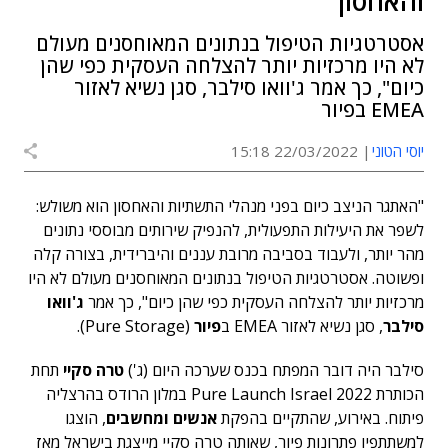
והאחסון
אסטרטגיות הטיפול בנתונים המאוחסנים מעולם
לא היו מרכזיות יותר להצלחה העסקית כפי שהן
כיום", כך אמר ג'וואו סילבר, סגן נשיא לאזור
EMEA בפיור
יוסי הטוני
22/03/2022 15:18
"האתגר הניצב כיום בפני מנהלי התשתיות והאחסון הוא משולש:
לשפר את היעילות התפעולית, להנפיק שירותים מבוססי נתונים
מהר יותר, ולעבוד בסביבה מרובת עננים והיברידית, בצורה קלה
ופשוטה. אסטרטגיות הטיפול בנתונים המאוחסנים מעולם לא היו
מרכזיות יותר להצלחה העסקית כפי שהן כיום", כך אמר
ג'וואו
סילבר
, סגן נשיא לאזור EMEA ב
פיור
(Pure Storage).
סילבר היה דובר המפתח בכנס שערכה היום (ג')
טרה סקיי
תחת
הכותרת Pure Launch Israel 2022 במלון הרודס בהרצליה
פיתוח. באירוע, שהתקיים בהפקת
אנשים ומחשבים
, הוצגו
למשתתפיו פתרונות פיור, שאותה טרה סקיי מייצגת בישראל מאז