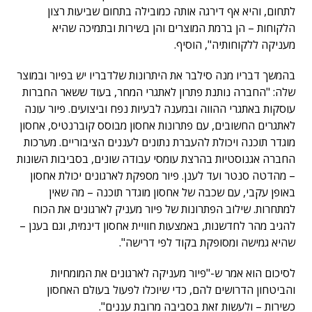
לתחום, והיא אף דירגה אותה כמובילה בתחום שביעות רצון
הלקוחות – הן ברמת המוצרים והן בשירות ובתמיכה שהיא
מעניקה ללקוחותיה", הוסיף.
בהמשך דבריו מנה סילבר את היתרונות שלדבריו יש בפיור ובמוצר
שלה: "החברה נותנת פתרון לאתגרי המחר, בעוד ששאר החברות
עוסקות באתגרי ההווה ובמענה לבעיות נפח וביצועים. פיור עונה
לאתגרים החשובים, עם פתרונות אחסון מבוסס קוברנטיס, אחסון
מוגדר תוכנה ויכולת להעברת נתונים לעננים הציבוריים. מערכות
החברה אגנוסטיות בהרצת עומסי עבודה שונים, בסביבות השונות
– מהדטה סנטר ועד לענן. פיור מספקת לארגונים יכולת אחסון
באופן עקבי, עם שכבה של אחסון מוגדר תוכנה – מה שאין
למתחרות. שילוב הפתרונות של פיור מעניק לארגונים את הכוח
להגיב מהר לחדשנות, באמצעות חוויית אחסון דינמית, וגם בענן –
שהיא גמישה ומסופקת בקוד לפי דרישה".
לסיכום הוא אמר ש-"פיור מעניקה לארגונים את המומחיות
והביטחון הדרושים להם, כדי שיוכלו לפעול בעולם האחסון
כשירות – ולעשות זאת בסביבה מרובת עננים".