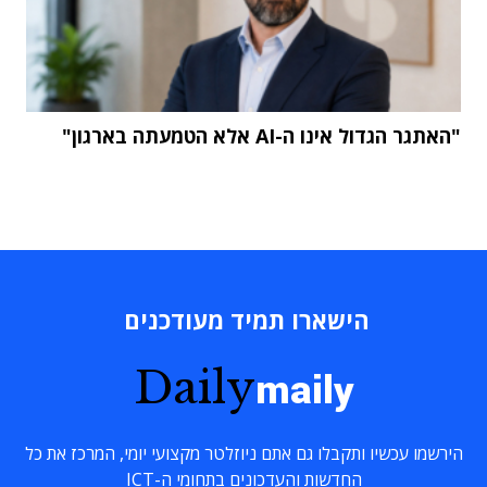
"האתגר הגדול אינו ה-AI אלא הטמעתה בארגון"
הישארו תמיד מעודכנים
Daily
maily
הירשמו עכשיו ותקבלו גם אתם ניוזלטר מקצועי יומי, המרכז את כל
החדשות והעדכונים בתחומי ה-ICT