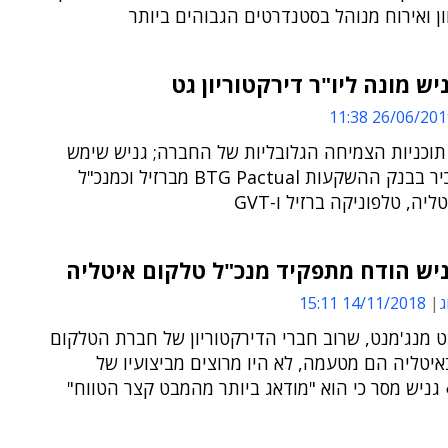
ון ואירוח מנוהל בסטנדרטים הגבוהים ביותר
יש מונה ליו"ר דירקטוריון גט
26/06/2019 11:
תוכניות הצמיחה הגלובליות של החברה; גניש שימש
כשותף בכיר בבנק ההשקעות BTG Pactual מברזיל וכמנכ"ל
יה, טלפוניקה ברזיל ו-GVT
יש הודח מתפקיד מנכ"ל טלקום איטליה
ג
14/11/2018 15:11
ט מנג'מנט, שרוב חברי הדירקטוריון של חברת הטלקום
יטליה הם מטעמה, לא היו מרוצים מביצועיו של
גניש מסר כי הוא "מודאג ביותר מהמבט קצר הטווח"