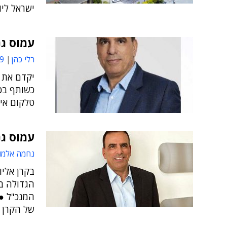
ישראל ליו
עמוס גנ
רלי כהן
38
יקדם את 
טלקום איטל
עמוס גנ
נחמה אלמו
בקרן אליו
הגדולה בא
המנכ"ל ● 
של הקרן