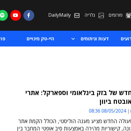
פורומים
גלריה
DailyMaily
ועים
דעות וניתוחים
היי-טק מינויים
פו
דש של בזק בינלאומי וספארקל: אתרי
אובטח ביוון
ת
08/05/2024 08:36
ת
עולה החדש מציע מענה הוליסטי, הכולל הקמת אתר
ונה, קישוריות מהירה באמצעות סיב אופטי המחבר בין