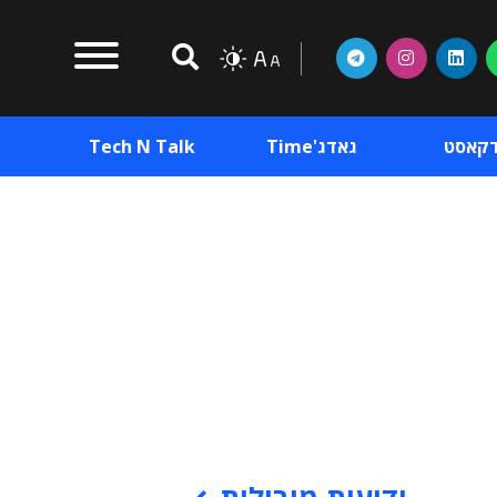
דקאסט
גאדג'Time
Tech N Talk
וכן פרסומי
תוכן פרסומי
וכן פרסומי