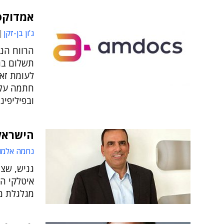
אמדוקס:
ג'ון בן-זקן
תשלום בג
חתמה על 
ובפיליפינ
הישראלי
נחמה אלמו
גניש, שצב
איטלקי ה
מגלגלת מחזור של 19