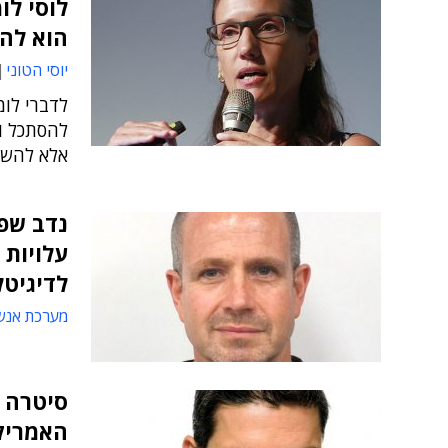
לוסי לו
הוא להו
יוסי הטוני
לדברי לומ
להסתכל וע
אלא להשק
נדב שפי
עלויות 
לדיגיטל
מערכת אנש
סיטרה 
האמריק