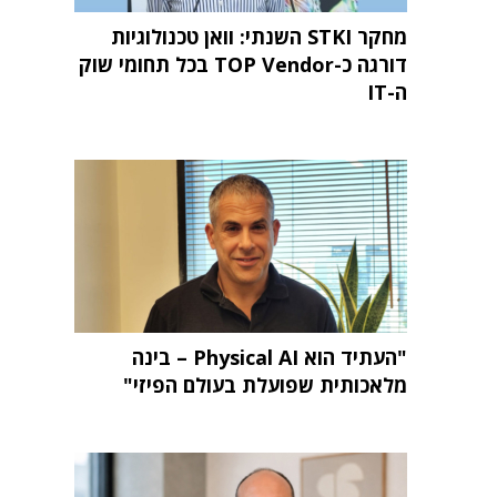
מחקר STKI השנתי: וואן טכנולוגיות
דורגה כ-TOP Vendor בכל תחומי שוק
ה-IT
"העתיד הוא Physical AI – בינה
מלאכותית שפועלת בעולם הפיזי"