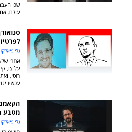
שכן העבר
עולם, אם 
סנואודן
לפרטיות
גלי פיאלקו
אחרי שלא 
על צו, קי
רוסי, זא
עכשיו יגו
הקאמבק
מטבע ה
גלי פיאלקו