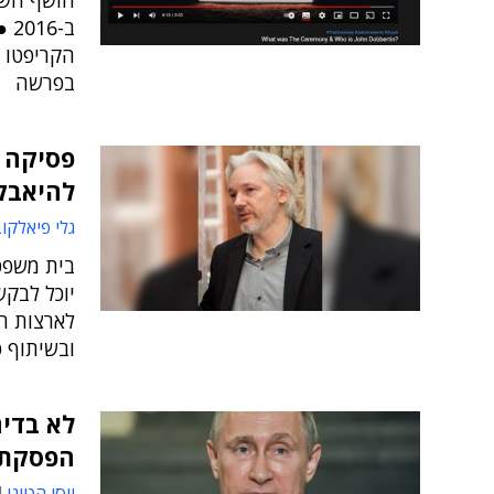
חושף השח
ב-
הקריפטו 
בפרשה
פסיקה ב
להיאבק
גלי פיאלקו
בית משפט 
יוכל לבק
לארצות ה
ובשיתוף פ
לא בדיח
הפסקת 
יוסי הטוני