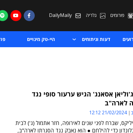
פורומים
גלריה
DailyMaily
ועים
דעות וניתוחים
היי-טק מינויים
פו
 ג'וליאן אסאנג' הגיש ערעור סופי נגד
 לארה"ב
ת
ב
21/02/2024 12:12
ת
יליקס, שברח לפני שנים לאירופה, חזר אתמול (ג') לבית
נדון כדי להילחם ● הוא נאבק נגד הסגרתו לארה"ב,