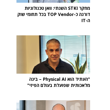
מחקר STKI השנתי: וואן טכנולוגיות
דורגה כ-TOP Vendor בכל תחומי שוק
ה-IT
"העתיד הוא Physical AI – בינה
מלאכותית שפועלת בעולם הפיזי"