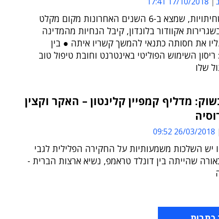
ב
17/10/2018 17:41
חושף השחיתויות, שמצא ב-6 השנים האחרונות מקום מקלט
גרירות אקוודור בלונדון, קיבל הנחיות מהמדינה
יו את חסותה כתנאי להמשך קשריו איתה ● בין
ריסון השימוש הפוליטי באינטרנט וחובת טיפול טוב
ל שלו
שוק: מדליף קמפיין קלינטון – האקר וקצין
וסיה
26/03/2018 09:52
ו יש השלכות משמעותיות על החקירה הפלילית לגבי
אורה שהייתה בין דונלד טראמפ, נשיא ארצות הברית -
 כתבות