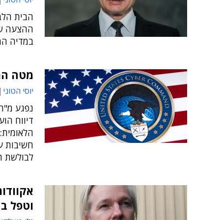
הבית הלבן
ההצעה של
במדיה הח
מטה הר
יוסי הטוני
נפגע מ"ח
הלאומית: 
חשיבות ע
לבולשת ה
אקוודור
וטפל ב