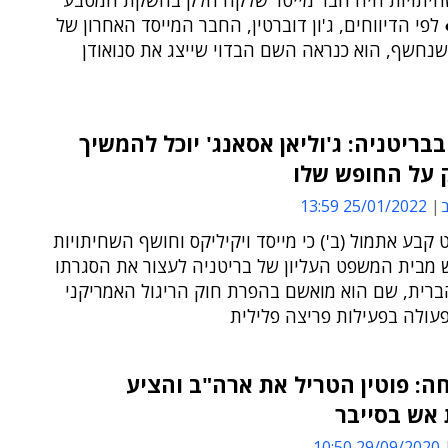
יתויות היה חבר מייסד שלקח חלק בהשקת המטבע
2016 ● לפי הדיווחים, ג'ון דוברטין, החבר המייסד האחרון של
שנחשף, הוא כנראה השם הבדוי שייצג את סנואודן
בריטניה: ג'וליאן אסאנג' יוכל להמשיך
 על החופש שלו
ב
25/01/2022 13:59
קבע אתמול (ב') כי מייסד ויקיליקס וחושף השחיתויות
ש מבית המשפט העליון של בריטניה לעצור את הסגרתו
ברית, שם הוא מואשם בהפרת חוק הריגול האמריקני
עולה בפעילות פריצה פלילית
ה: פוטין הטריל את ארה"ב והציע
אש בסייבר
29/09/2020 10:50