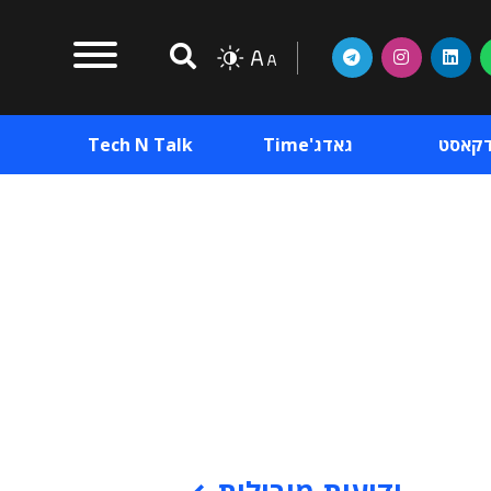
דקאסט
גאדג'Time
Tech N Talk
וכן פרסומי
תוכן פרסומי
וכן פרסומי