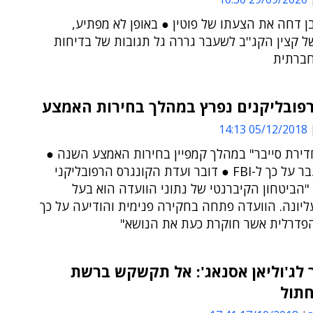
 דחה את הצעתו של פוטין ● באופן לא מפתיע,
 קצין הקג''ב לשעבר גררה גל תגובות של בדיחות
ברתית
פובליקנים נפרץ במהלך בחירות האמצע
05/12/2018 14:13
דירת סייבר" במהלך קמפיין בחירות האמצע השנה ●
דיווח הועבר על כך ל-FBI ● דובר ועדת הקונגרס הרפובליקני
"הביטחון הקיברנטי של נתוני הוועדה הוא בעל
ליונה. הוועדה פתחה בחקירה פנימית והודיעה על כך
פדרלית אשר חוקרת כעת את הנושא"
 לג'וליאן אסנאג': אל תקשקש ברשת
חתול