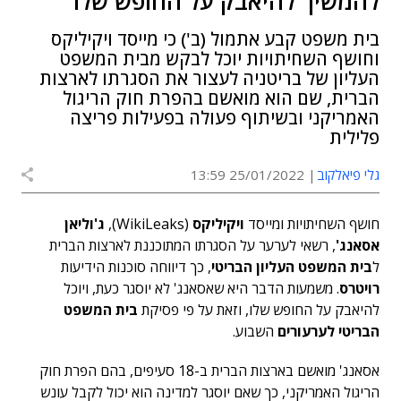
להמשיך להיאבק על החופש שלו
בית משפט קבע אתמול (ב') כי מייסד ויקיליקס
וחושף השחיתויות יוכל לבקש מבית המשפט
העליון של בריטניה לעצור את הסגרתו לארצות
הברית, שם הוא מואשם בהפרת חוק הריגול
האמריקני ובשיתוף פעולה בפעילות פריצה
פלילית
גלי פיאלקוב
25/01/2022 13:59
חושף השחיתויות ומייסד
ויקיליקס
(WikiLeaks),
ג'וליאן
אסאנג'
, רשאי לערער על הסגרתו המתוכננת לארצות הברית
ל
בית המשפט העליון הבריטי
, כך דיווחה סוכנות הידיעות
רויטרס
. משמעות הדבר היא שאסאנג' לא יוסגר כעת, ויוכל
להיאבק על החופש שלו, וזאת על פי פסיקת
בית המשפט
הבריטי לערעורים
השבוע.
אסאנג' מואשם בארצות הברית ב-18 סעיפים, בהם הפרת חוק
הריגול האמריקני, כך שאם יוסגר למדינה הוא יכול לקבל עונש