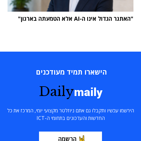
"האתגר הגדול אינו ה-AI אלא הטמעתה בארגון"
הישארו תמיד מעודכנים
Daily
maily
הירשמו עכשיו ותקבלו גם אתם ניוזלטר מקצועי יומי, המרכז את כל
החדשות והעדכונים בתחומי ה-ICT
הרשמה