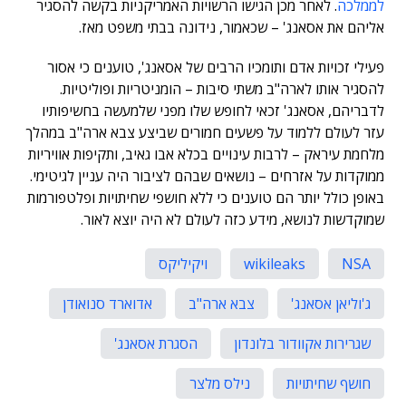
לממלכה
. לאחר מכן הגישו הרשויות האמריקניות בקשה להסגיר
אליהם את אסאנג' – שכאמור, נידונה בבתי משפט מאז.
פעילי זכויות אדם ותומכיו הרבים של אסאנג', טוענים כי אסור
להסגיר אותו לארה"ב משתי סיבות – הומניטריות ופוליטיות.
לדבריהם, אסאנג' זכאי לחופש שלו מפני שלמעשה בחשיפותיו
עזר לעולם ללמוד על פשעים חמורים שביצע צבא ארה"ב במהלך
מלחמת עיראק – לרבות עינויים בכלא אבו גאיב, ותקיפות אוויריות
ממוקדות על אזרחים – נושאים שבהם לציבור היה עניין לגיטימי.
באופן כולל יותר הם טוענים כי ללא חושפי שחיתויות ופלטפורמות
שמוקדשות לנושא, מידע כזה לעולם לא היה יוצא לאור.
NSA
wikileaks
ויקיליקס
ג'וליאן אסאנג'
צבא ארה"ב
אדוארד סנואודן
שגרירות אקוודור בלונדון
הסגרת אסאנג'
חושף שחיתויות
נילס מלצר