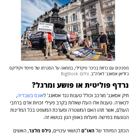
מפגינים עם כרזות בכיכר פיקדילי, במחאה על הסגרתו של מייסד ויקיליקס
ג'וליאן אסאנג' לארה"ב.
צילום: BigStock
נרדף פוליטית או פושע ומרגל?
תיק אסאנג' מורכב וכולל טענות נגד אסאנג' ל
אונס בשבדיה
,
לכאורה. טענות אלו העלו שאלות בקרב פעילי זכויות אדם ברחבי
העולם, אשר תהו האם המשטרה ומערכת המשפט בכל המדינות
הנוגעות בפרשה פועלות באופן הגון בנושא זה.
הכתב המיוחד של
האו"ם
לנושאי עינויים,
נילס מלצר
, האשים