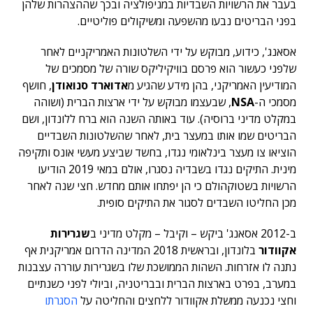
בעבר את הרשויות השבדיות במניפולציה ובכך שההצהרות שלהן
בפני הבריטים נבעו מהשפעה ומשיקולים פוליטיים.
אסאנג', כידוע, מבוקש על ידי השלטונות האמריקניים לאחר
שלפני כעשור הוא פרסם בוויקיליקס שורה של מסמכים של
המודיעין האמריקני, בהן מידע שהגיע מ
אדוארד סנואודן
, חושף
מסמכי ה-
NSA
, שבעצמו מבוקש על ידי ארצות הברית (ושוהה
במקלט מדיני ברוסיה). עוד באותה השנה הוא ברח ללונדון, ושם
הבריטים שמו אותו במעצר בית, לאחר שהשלטונות השבדיים
הוציאו צו מעצר בינלאומי נגדו, בחשד שביצע מעשי אונס ותקיפה
מינית. התיקים נגדו בשבדיה נסגרו, אולם במאי 2019 הודיעו
הרשויות בשטוקהולם כי הן יפתחו אותם מחדש. חצי שנה לאחר
מכן החליטו השבדים לסגור את התיקים סופית.
ב-2012 אסאנג' ביקש – וקיבל – מקלט מדיני ב
שגרירות
אקוודור
בלונדון, ובראשית 2018 המדינה הדרום אמריקנית אף
נתנה לו אזרחות. השהות הממושכת שלו בשגרירות עוררה עצבנות
במערב, בפרט בארצות הברית ובבריטניה, וביולי לפני כשנתיים
וחצי נכנעה ממשלת אקוודור ללחצים והחליטה על
הסגרתו