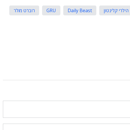
הילרי קלינטון
Daily Beast
GRU
רוברט מולר