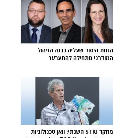
הנחת היסוד שעליה נבנה הניהול
המודרני מתחילה להתערער
מחקר STKI השנתי: וואן טכנולוגיות