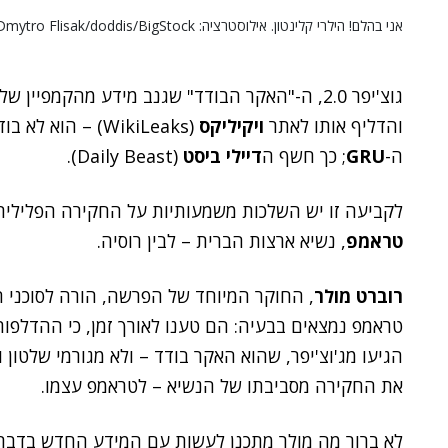
אני בהלם! הילרי קלינטון. אילוסטרציה: Dmytro Flisak/doddis/BigStock
גוצ'יפר 2.0, ה-"האקר הבודד" שגנב מידע מהקמפיין של
והדליף אותו לאתר
ויקיליקס
(WikiLeaks) – הו
ה-
GRU
; כך חשף ה
דיילי ביסט
(Daily Beast).
לקביעה זו יש השלכות משמעותיות על החקירה הפלילית 
טראמפ
, נשיא ארצות הברית – לבין רוסיה.
רוברט מולר
, החוקר המיוחד של הפרשה, הורה לסוכני ה
טראמפ נמצאים בבעיה: הם טענו לאורך זמן, כי ההדלפ
הגיעו מג'וצ'יפר, שהוא האקר בודד – ולא מגורמי שלטון 
את החקירה מסביבתו של הנשיא – לטראמפ עצמו.
לא ברור מה מולר מתכנן לעשות עם המידע החדש בדבר מ