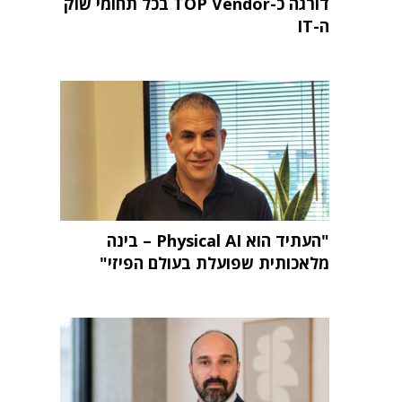
דורגה כ-TOP Vendor בכל תחומי שוק
ה-IT
"העתיד הוא Physical AI – בינה
מלאכותית שפועלת בעולם הפיזי"