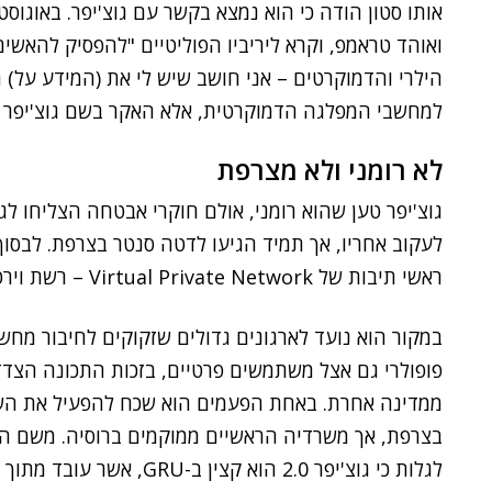
אותו סטון הודה כי הוא נמצא בקשר עם גוצ'יפר. באוגוסט 2016, פרסם סטון מאמר ב
ואוהד טראמפ, וקרא ליריביו הפוליטיים "להפסיק להאשים
הילרי והדמוקרטים – אני חושב שיש לי את (המידע על) 
למחשבי המפלגה הדמוקרטית, אלא האקר בשם גוצ'יפר 2.0".
לא רומני ולא מצרפת
גוצ'יפר טען שהוא רומני, אולם חוקרי אבטחה הצליחו לג
ראשי תיבות של Virtual Private Network – רשת וירטואלית פרטית.
במקור הוא נועד לארגונים גדולים שזקוקים לחיבור מחש
פופולרי גם אצל משתמשים פרטיים, בזכות התכונה הצדדי
בצרפת, אך משרדיה הראשיים ממוקמים ברוסיה. משם ה
לגלות כי גוצ'יפר 2.0 הוא קצין ב-GRU, אשר עובד מתוך מטה הסוכנות ברחוב Grizodubovoy במוסקבה.