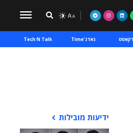
דקאסט
גאדג'Time
Tech N Talk
וכן פרסומי
תוכן פרסומי
וכן פרסומי
ידיעות מובילות