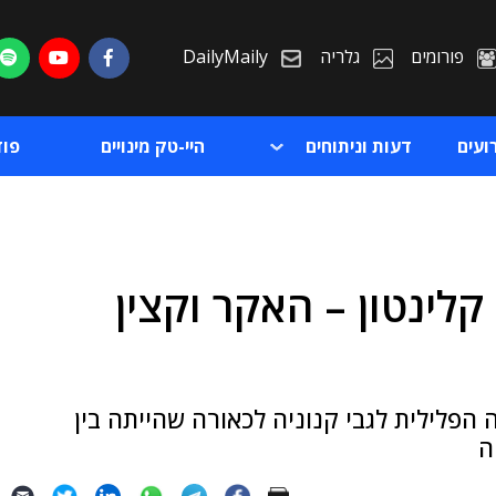
פורומים
גלריה
DailyMaily
ועים
דעות וניתוחים
היי-טק מינויים
פו
קלינטון – האקר וקצין
ת
ת
הפלילית לגבי קנוניה לכאורה שהייתה בין
ה