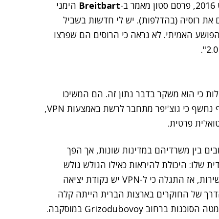
-
Breitbart
הימני
 את רוסיה (בהדלפות). יש לי חדשות בשביל
הפושע האמיתי. לא נראה כי הרוסים הם שפרצו
לות כי הוא משקר בדבר נתון זה. הם המשיכו
לעקוב אחריו, אך תמיד הגיעו לדטה סנטר בצרפת. לבסוף נחשף כי גוצ'יפר מתחבר לרשת באמצעות VPN,
בים בין משרדיהם במדינות שונות, אך הפך
ת שלו: היכולת להיראות כאילו הגולש גולש
ממדינה אחרת. באחת הפעמים הוא שכח להפעיל את השירות, אז התגלה כי ל-VPN יש נקודת יציאה
דרך של החוקרים בארצות הברית הייתה קלה