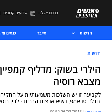
פרסם אצלנו
אירועים קרובים
חדשות
סייבר
כנסים ואיר
חדשות
הילרי בשוק: מדליף קמפיין 
מצבא רוסיה
לקביעה זו יש השלכות משמעותיות על החקירה 
דונלד טראמפ, נשיא ארצות הברית - לבין רוסי
יוסי הטוני
26/03/2018 09:52