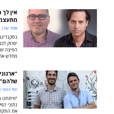
אין לך 
מתעצמי
אמיר עוז
0
בסקנדינבי
יסרוק לכם
הפיצה שהז
מחדש את 
שלהם"
יוסי הטוני
"פיתחנו מ
את התקלות