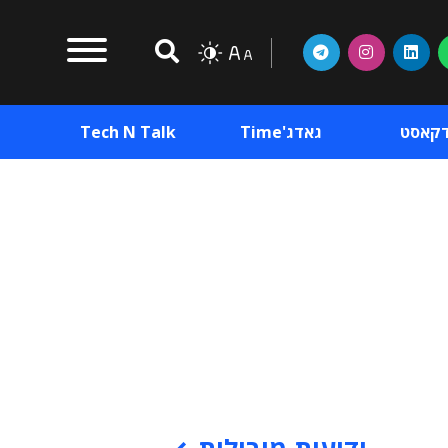
דקאסט
גאדג'Time
Tech N Talk
וכן פרסומי
תוכן פרסומי
וכן פרסומי