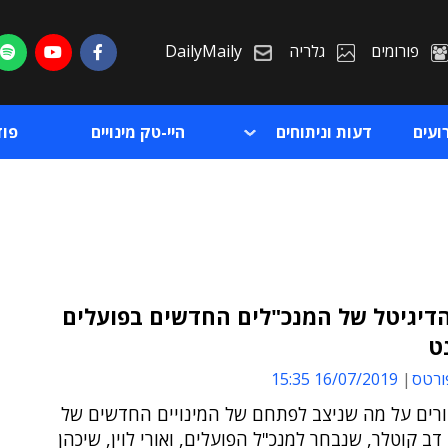
פורומים
גלריה
DailyMaily
ועים
דעות וניתוחים
היי-טק מינויים
פו
הדיגיטל של המנכ"לים החדשים בפועלים
ט
ת
ורטס
16/07/2019 15:35
ת
רים על מה שניצב לפתחם של המינויים החדשים של
דב קוטלר, שנבחר למנכ"ל הפועלים, ואורי לוין, שיכהן