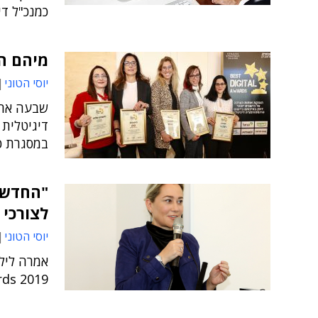
כמנכ"ל די
מיהם הא
יוסי הטוני
שבעה ארגו
דיגיטלית
במסגרת כנס al Awards 2019
"החדשנ
לצורכי 
יוסי הטוני
אמרה לילך
rds 2019