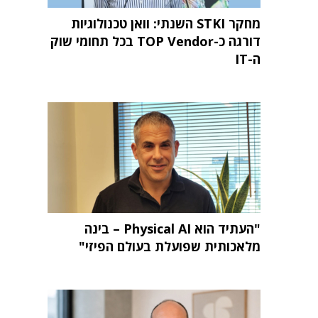
מחקר STKI השנתי: וואן טכנולוגיות
דורגה כ-TOP Vendor בכל תחומי שוק
ה-IT
"העתיד הוא Physical AI – בינה
מלאכותית שפועלת בעולם הפיזי"