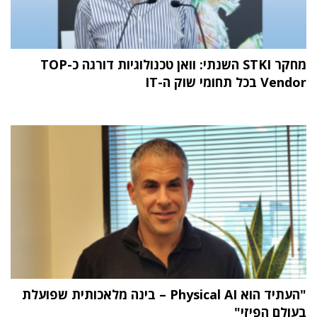
מחקר STKI השנתי: וואן טכנולוגיות דורגה כ-TOP
Vendor בכל תחומי שוק ה-IT
"העתיד הוא Physical AI – בינה מלאכותית שפועלת
בעולם הפיזי"