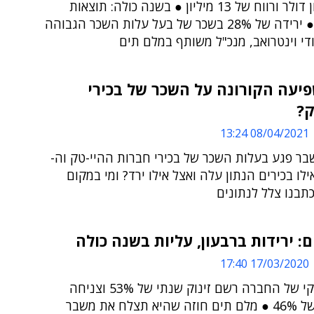
653 מיליון דולר ורווח של 13 מיליון ● בשנה כולה: תוצאות
מעורבות ● ירידה של 28% בשכר של בעל עלות השכר הגבוהה
ודי וינטרואב, מנכ"ל משותף במלם תים
יעה הקורונה על השכר של בכירי
ק?
08/04/2021 13:24
ר פגע בעלות השכר של בכירי חברות ההיי-טק וה-
 אילו בכירים הנתון עלה ואצל אילו ירד? ומי במקום
תבנו צלל לנתונים
: ירידות ברבעון, עליות בשנה כולה
17/03/2020 17:40
הרווח הנקי של החברה רשם זינוק שנתי של 53% וצניחה
רבעונית של 46% ● מלם תים חוזה שהיא תצלח את משבר