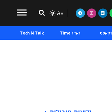
דקאסט
גאדג'Time
Tech N Talk
וכן פרסומי
תוכן פרסומי
וכן פרסומי