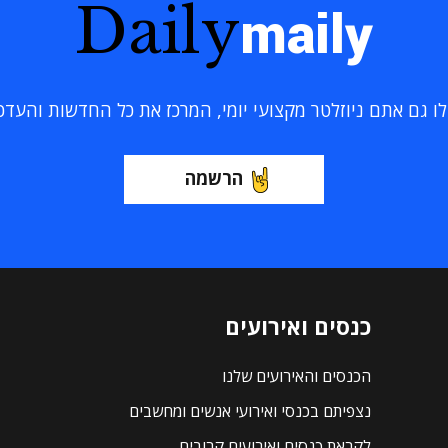
Daily
maily
 גם אתם ניוזלטר מקצועי יומי, המרכז את כל החדשות והעדכוני
הרשמה
כנסים ואירועים
הכנסים והאירועים שלנו
נצפיתם בכנסי ואירועי אנשים ומחשבים
לקראת כנסים ואירועים קרובים