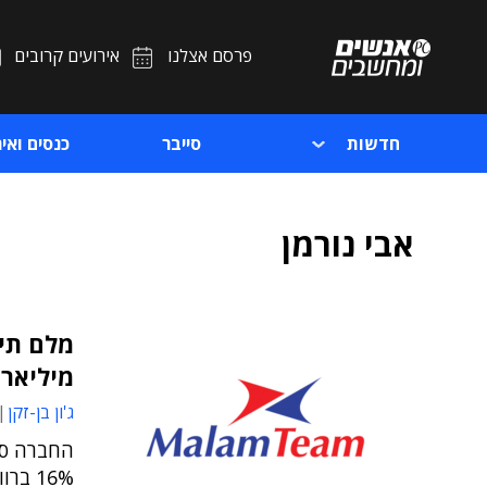
פרסם אצלנו
אירועים קרובים
חדשות
סייבר
כנסים ואיר
אבי נורמן
מלם תים
מיליארד
ג'ון בן-זקן