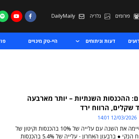
פורומים
גלריה
DailyMaily
ועים
דעות וניתוחים
היי-טק מינויים
פו
: ההכנסות השנתיות – יותר מארבעה
 שקלים, הרווח ירד
ת
12/03/2026 14:01
ת
החברה סיימה את השנה עם עלייה של 10% בהכנסות וקיטון של
16% ברווח הנקי ● ברבעון האחרון - עלייה של 5.4% בהכנסות