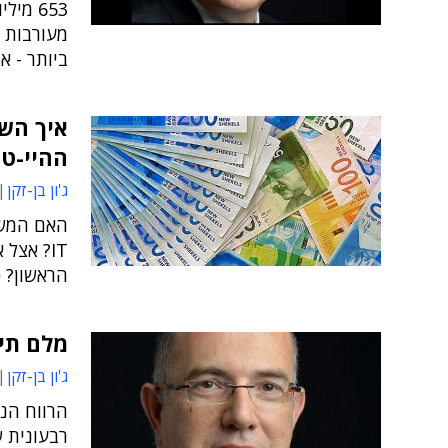
ביותר - א
איך השפ
ההיי-ט
ג'ון בן-זקן
האם המשב
IT? אצל
הראשון? כ
מלם תים
ג'ון בן-זקן