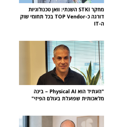
מחקר STKI השנתי: וואן טכנולוגיות
דורגה כ-TOP Vendor בכל תחומי שוק
ה-IT
"העתיד הוא Physical AI – בינה
מלאכותית שפועלת בעולם הפיזי"