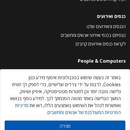
כנסים ואירועים
הכנסים והאירועים שלנו
נצפיתם בכנסי ואירועי אנשים ומחשבים
לקראת כנסים ואירועים קרובים
People & Computers
About Us
באתר זה נעשה שימוש בטכנולוגיות איסוף מידע כגון
Privacy Policy
Cookies, לרבות על ידי צדדים שלישיים, כדי לספק לך חווית
Contact Us
גלישה טובה יותר וכן למטרות סטטיסטיקה, איפיון ושיווק.
Our Events
המשך הגלישה באתר מהווה הסכמתך לכך. למידע נוסף בנושא
ואפשרות לנהל את השימוש באמצעים הללו, ראו את
מדיניות
הפרטיות המעודכנת של אנשים ומחשבים
.
אנשים ומחשבים © 2026 – כל הזכויות שמורות
סגירה
Created by