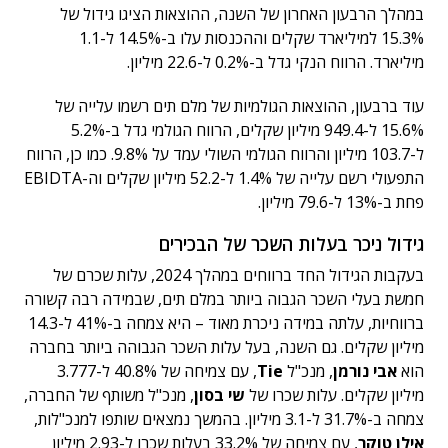
במהלך הרבעון האחרון של השנה, ההוצאות הציגו גידול של
15.3% למיליארד שקלים וההכנסות עלו ב-14.5% ל-1.1
מיליארד. הרווח הנקי גדל ב-0.2% ל-22.6 מיליון.
עוד ברבעון, ההוצאות הגולמיות של מלם תים רשמו עלייה של
15.6% ל-949.4 מיליון שקלים, הרווח הגולמי גדל ב-5.2%
ל-103.7 מיליון והרווח הגולמי השולי עמד על 9.8%. כמו כן, הרווח
התפעולי רשם עלייה של 1.4% ל-52.2 מיליון שקלים וה-EBIDTA
פחת ב-13% ל-79.6 מיליון.
גידול ניכר בעלות השכר של הבכירים
בעקבות הגידול החד ברווחים במהלך 2024, עלות שכרם של
חמשת בעלי השכר הגבוה ביותר במלם תים, שבמידה רבה קשורה
ברווחיות, עלתה במידה ניכרת מאוד – היא צמחה ב-41% ל-14.3
מיליון שקלים. גם השנה, בעל עלות השכר הגבוהה ביותר בחברה
הוא
אבי נורמן
, מנכ"ל
Tie
, עם צמיחה של 40.8% ל-3.777
מיליון שקלים. עלות שכרו של
שי בסון
, מנכ"ל משותף של החברה,
צמחה ב-31.7% ל-3.1 מיליון. בהמשך נמצאים שותפו למנכ"לות,
אילן טוקר
, עם צמיחה של 33.2% בעלות שכרו ל-2.93 מיליון