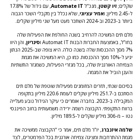
שקלים;
זיו קשטן
, מנכ"ל
Automate IT
, עם גידול של 17.8%
ל-2.45 מיליון; ו
אמיר עציוני
, שלא נכלל בין מקבלי השכר הגבוה
ביותר ב-2023 וב-2024 השתכר מעט מעל שני מיליון שקלים.
מלם תים המשיכה להרחיב בשנה החולפת את הפעילות שלה
בחו"ל, באמצעות החברות הבנות Automat IT ו
סינריון
, והן היוו
7% מסך ההכנסות שלה בשנה כולה. היא צופה שב-2025 הנתון
יגיע ל-10% מסך ההכנסות. כמו כן, היא המשיכה את מגמת
הצמיחה האורגנית שלה, בכל מגזרי הפעילות, כשמגזר התשתיות
והענן הוביל את המגמה.
בסיכום שנתי, תזרים המזומנים מפעילות שוטפת של מלם תים
הסתכם ב-251.7 מיליון שקלים לעומת 220.6 מיליון בתקופה
המקבילה ב-2023. בחברה אומרים כי עיקר הגידול נובע מעלייה
ברווח התקופתי. הקבוצה רשמה ירידה משמעותית בחוב הפיננסי
נטו – מ-306 מיליון שקלים ל-189.5 מיליון.
שלמה איזנברג
, יו"ר מלם תים, אמר כי "הקבוצה ממשיכה את
מגמת ההתרחבות ומציגה צמיחה אורגנית בכל הפרמטרים, לצד