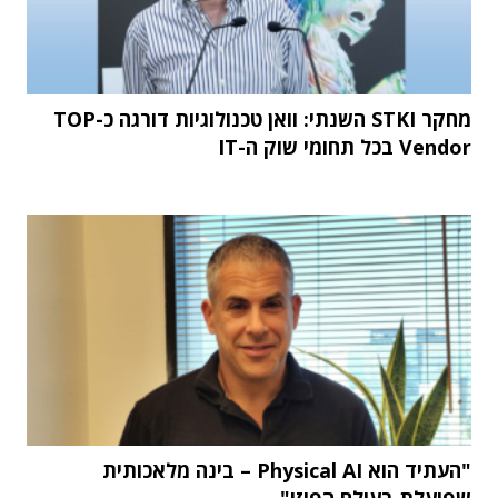
מחקר STKI השנתי: וואן טכנולוגיות דורגה כ-TOP
Vendor בכל תחומי שוק ה-IT
"העתיד הוא Physical AI – בינה מלאכותית
שפועלת בעולם הפיזי"