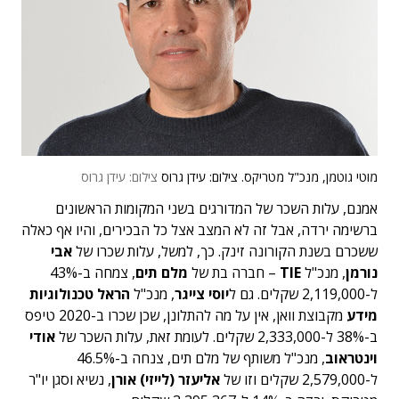
מוטי גוטמן, מנכ"ל מטריקס. צילום: עידן גרוס
צילום: עידן גרוס
אמנם, עלות השכר של המדורגים בשני המקומות הראשונים
ברשימה ירדה, אבל זה לא המצב אצל כל הבכירים, והיו אף כאלה
ששכרם בשנת הקורונה זינק. כך, למשל, עלות שכרו של
אבי
נורמן
, מנכ"ל
TIE
– חברה בת של
מלם תים
, צמחה ב-43%
ל-2,119,000 שקלים. גם ל
יוסי צייגר
, מנכ"ל
הראל טכנולוגיות
מידע
מקבוצת וואן, אין על מה להתלונן, שכן שכרו ב-2020 טיפס
ב-38% ל-2,333,000 שקלים. לעומת זאת, עלות השכר של
אודי
וינטראוב
, מנכ"ל משותף של מלם תים, צנחה ב-46.5%
ל-2,579,000 שקלים וזו של
אליעזר (לייזי) אורן
, נשיא וסגן יו"ר