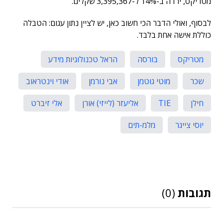
מטריקס, ירדה ב-14% ל-3,395,367 שקלים.
לבסוף, ואולי הדבר הכי חשוב כאן, יש לציין נתון עגום: הטבלה
כוללת אישה אחת בלבד.
מטריקס
בורסה
הראל טכנולוגיות מידע
שכר
מוטי גוטמן
אבי נורמן
אודי וינטראוב
חילן
TIE
אליעזר (לייזי) אורן
אלי זיברט
יוסי צייגר
מלמ-תים
תגובות
(0)