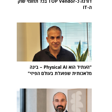
דורגה כ-TOP Vendor בכל תחומי שוק
ה-IT
"העתיד הוא Physical AI – בינה
מלאכותית שפועלת בעולם הפיזי"