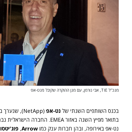
מנכ"ל TIE, אבי נורמן, עם מגן ההוקרה שקיבל מנט-אפ
בכנס השותפים השנתי של
נט-אפ
(NetApp), שנערך באמסטרדם בשבוע שעבר, זכתה
נט-אפ באירופה, ובהן חברות ענק כמו
Arrow
,
פוג'יטסו