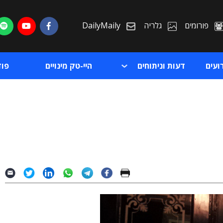
פורומים
גלריה
DailyMaily
ועים
דעות וניתוחים
היי-טק מינויים
פו
ת
ת