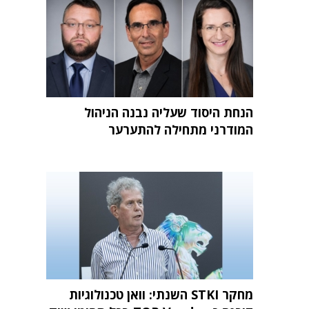
הנחת היסוד שעליה נבנה הניהול
המודרני מתחילה להתערער
מחקר STKI השנתי: וואן טכנולוגיות