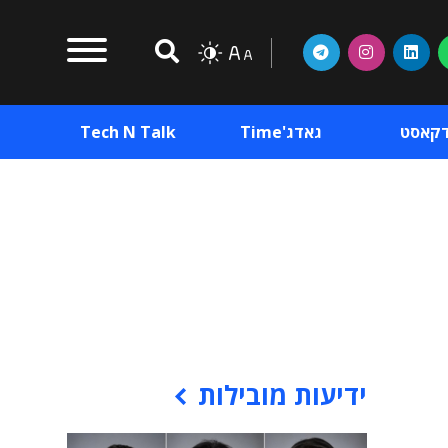
דקאסט
גאדג'Time
Tech N Talk
וכן פרסומי
תוכן פרסומי
וכן פרסומי
ידיעות מובילות