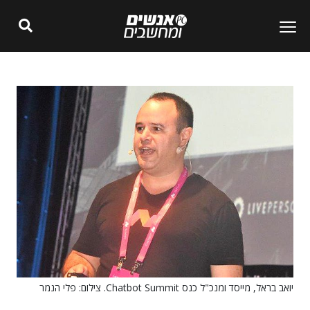
יואב בראל, מייסד ומנכ"ל כנס Chatbot Summit. צילום: פלי הנמר