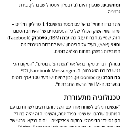
ומחשבים
, שנערך היום (ב') במלון אסטרל שבברלין, בירת
גרמניה.
את דבריו התחיל בראל עם מספר מרשים: 1.4 טריליון דולרים –
שזהו שווי השוק הכולל של כל הספונסרים של האירוע. הסכום
הזה, שמייצג חברות ענק כמו
יבמ
(IBM),
פייסבוק
(Facebook)
ו
סאפ
(SAP), מעיד על הביטחון שיש לחברות הטכנולוגיה
המובילות במשק בתחום הצ'אטבוטים.
במהלך דבריו, סקר בראל את "מפת הצ'טבוטים". "המקום הכי
נגיש לרובנו הוא כמובן ה-Facebook Messenger, ולפי
בלומברג
(Bloomberg), נכון להיום יש מעל 100 אלף בוטים
במערכת ה-IM של הרשת החברתית".
טכנולוגיה מתעוררת
"אנשים רגילים לשוחח אחד עם השני, והם רוצים לשוחח גם עם
המותגים שלהם. יש שינוי בפרדיגמה, והשינוי הזה יהיה במודל
הקונסיירז' הדיגיטלי. במקום אפליקציה – יהיה בנקאי פרטי של