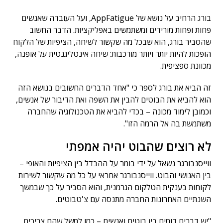
בורג הרחיב על נושא של AppFatigue, ועל העובדה שאנשים
פחות ופחות מורידים ומשתמשים באפליקציות. הדבר החשוב
שהסביר בורג, הוא שבכל מה שקשור לשיחה, הציפיות של הלקוח
הופכות להיות יותר ויותר מורכבות: שיחה אינטליגנטית על אופנה,
מכוונת ספציפית.
זה הביא את בורג לספר כי "אחד הדברים החשובים בנושא הזה
הוא להביא את הבוטים להבין את השפה ואת הדיבור של אנשים,
וכמובן לימוד מכונה – בכדי להביא את הטכנולוגיה שהחברה
משתמשת בה אל הרמה הזו".
לא רוצים שהבוט יהיה אמפתי
ווייסנבורגר נשאל על ידי בומר על ההבדל בין הציפיות והאופי –
בין האנושי והבוט. ווייסנבורגר אחראי על כל מה שקשור לשירות
לקוחות בענקית הטלקום הגרמנית, והוא הסביר על כך שבמשך
השנתיים האחרונות החברה מתנסה עם צ'טבוטים.
"יש דברים דומים בין בוטים ואנשים – כמו למשל שהם צריכים