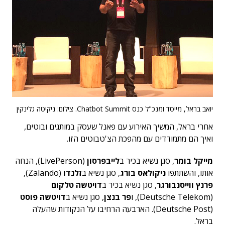
יואב בראל, מייסד ומנכ"ל כנס Chatbot Summit. צילום: ניקיטה גלינקין
אחרי בראל, המשיך האירוע עם פאנל שעסק במותגים ובוטים,
ואיך הם מתמודדים עם מהפכת הצ'טבוטים הזו.
מייקל בומר
, סגן נשיא בכיר ב
לייבפרסון
(LivePerson), הנחה
אותו, והשתתפו
ניקולאס בורג
, סגן נשיא ב
זלנדו
(Zalando),
פרנץ ווייסנבורגר
, סגן נשיא בכיר ב
דויטשה טלקום
(Deutsche Telekom), ו
פר בנצן
, סגן נשיא ב
דויטשה פוסט
(Deutsche Post). הארבעה הרחיבו על הנקודות שהעלה
בראל.