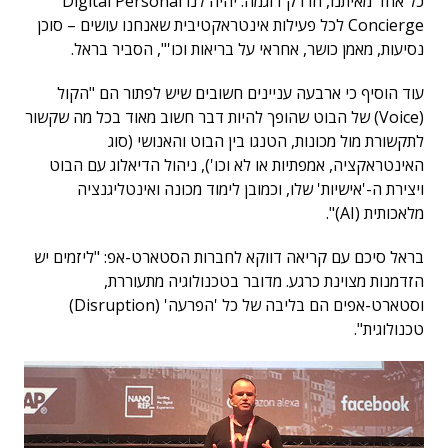
כל אחד מאיתנו, וזו רק דוגמה. יהיה לנו Digital Personal
Concierge לכל פעילות אינטראקטיבית שאנחנו עושים – סוכן
נסיעות, מאמן כושר, אחראי על בריאות וכו'", הסביר בראל.
עוד הוסיף כי ארבעה עניינים חשובים שיש לפתור הם "הקול
(Voice) של הבוט שהופך להיות דבר חשוב מאוד בכל מה שקשור
לתקשורת מול מכונות, הטנגו בין הבוט והאנושי (סוג
האינטראקציה, אמפתיות או לא וכו'), ניהול הדיאלוג עם הבוט
ויצירת ה-'אישיות' שלו, וכמובן לימוד מכונה ואינטליגנציה
מלאכותית (AI)".
בראל סיכם עם קריאה דווקא לחברות הסטארט-אפ: "ליזמים יש
הזדמנות מצוינת כרגע. מדובר בטכנולוגיה מתעוררת,
וסטארט-אפים הם בליבה של כל 'הפרעה' (Disruption)
טכנולוגית".