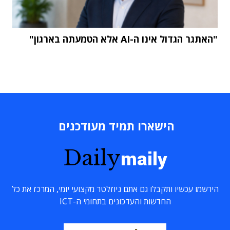
"האתגר הגדול אינו ה-AI אלא הטמעתה בארגון"
הישארו תמיד מעודכנים
Daily
maily
הירשמו עכשיו ותקבלו גם אתם ניוזלטר מקצועי יומי, המרכז את כל
החדשות והעדכונים בתחומי ה-ICT