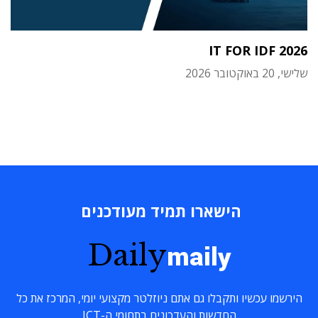
IT FOR IDF 2026
שלישי, 20 באוקטובר 2026
הישארו תמיד מעודכנים
Daily
maily
הירשמו עכשיו ותקבלו גם אתם ניוזלטר מקצועי יומי, המרכז את כל
החדשות והעדכונים בתחומי ה-ICT