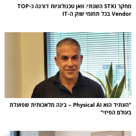
מחקר STKI השנתי: וואן טכנולוגיות דורגה כ-TOP
Vendor בכל תחומי שוק ה-IT
"העתיד הוא Physical AI – בינה מלאכותית שפועלת
בעולם הפיזי"