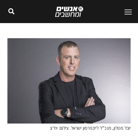
יובל מטלון, מנכ״ל לייבפרסון ישראל. צילום: יח"צ