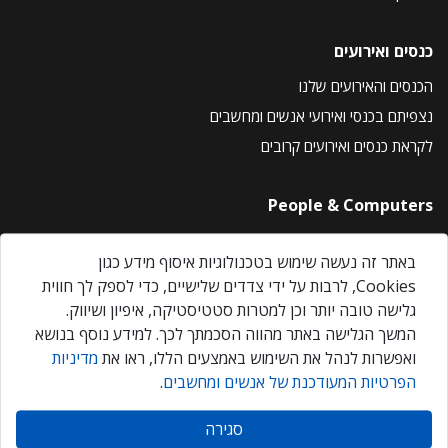
כנסים ואירועים
הכנסים והאירועים שלנו
נצפיתם בכנסי ואירועי אנשים ומחשבים
לקראת כנסים ואירועים קרובים
People & Computers
About Us
באתר זה נעשה שימוש בטכנולוגיות איסוף מידע כגון
Privacy Policy
Cookies, לרבות על ידי צדדים שלישיים, כדי לספק לך חווית
Contact Us
גלישה טובה יותר וכן למטרות סטטיסטיקה, איפיון ושיווק.
Our Events
המשך הגלישה באתר מהווה הסכמתך לכך. למידע נוסף בנושא
ואפשרות לנהל את השימוש באמצעים הללו, ראו את
מדיניות
הפרטיות המעודכנת של אנשים ומחשבים
.
אנשים ומחשבים © 2026 – כל הזכויות שמורות
סגירה
Created by