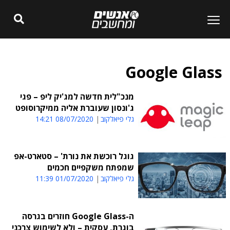
Google Glass
מנכ"לית חדשה למג'יק ליפ – פגי
ג'ונסון שעוברת אליה ממיקרוסופט
גלי פיאלקוב
08/07/2020 14:21
גוגל רוכשת את נורת' – סטארט-אפ
שמפתח משקפיים חכמים
גלי פיאלקוב
01/07/2020 11:39
ה-Google Glass חוזרים בגרסה
בוגרת, עסקית – ולא לשימוש צרכני