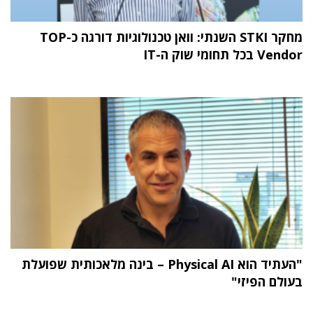
מחקר STKI השנתי: וואן טכנולוגיות דורגה כ-TOP
Vendor בכל תחומי שוק ה-IT
"העתיד הוא Physical AI – בינה מלאכותית שפועלת
בעולם הפיזי"