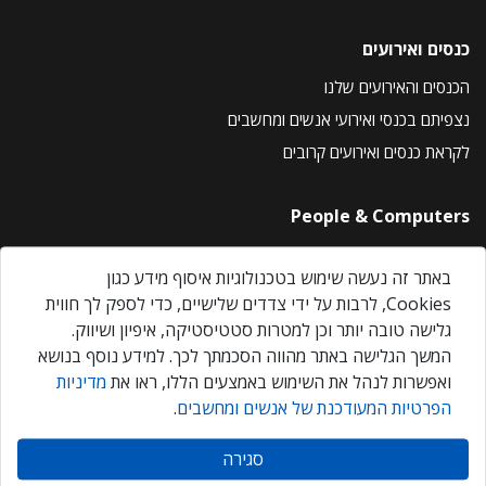
כנסים ואירועים
הכנסים והאירועים שלנו
נצפיתם בכנסי ואירועי אנשים ומחשבים
לקראת כנסים ואירועים קרובים
People & Computers
About Us
באתר זה נעשה שימוש בטכנולוגיות איסוף מידע כגון
Privacy Policy
Cookies, לרבות על ידי צדדים שלישיים, כדי לספק לך חווית
Contact Us
גלישה טובה יותר וכן למטרות סטטיסטיקה, איפיון ושיווק.
Our Events
המשך הגלישה באתר מהווה הסכמתך לכך. למידע נוסף בנושא
ואפשרות לנהל את השימוש באמצעים הללו, ראו את
מדיניות
הפרטיות המעודכנת של אנשים ומחשבים
.
אנשים ומחשבים © 2026 – כל הזכויות שמורות
סגירה
Created by