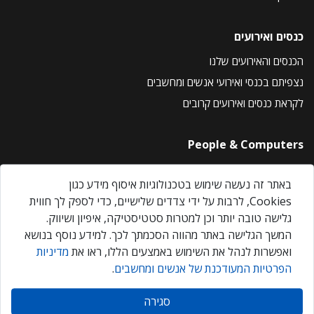
כנסים ואירועים
הכנסים והאירועים שלנו
נצפיתם בכנסי ואירועי אנשים ומחשבים
לקראת כנסים ואירועים קרובים
People & Computers
About Us
באתר זה נעשה שימוש בטכנולוגיות איסוף מידע כגון
Privacy Policy
Cookies, לרבות על ידי צדדים שלישיים, כדי לספק לך חווית
Contact Us
גלישה טובה יותר וכן למטרות סטטיסטיקה, איפיון ושיווק.
Our Events
המשך הגלישה באתר מהווה הסכמתך לכך. למידע נוסף בנושא
ואפשרות לנהל את השימוש באמצעים הללו, ראו את
מדיניות
הפרטיות המעודכנת של אנשים ומחשבים
.
אנשים ומחשבים © 2026 – כל הזכויות שמורות
סגירה
Created by