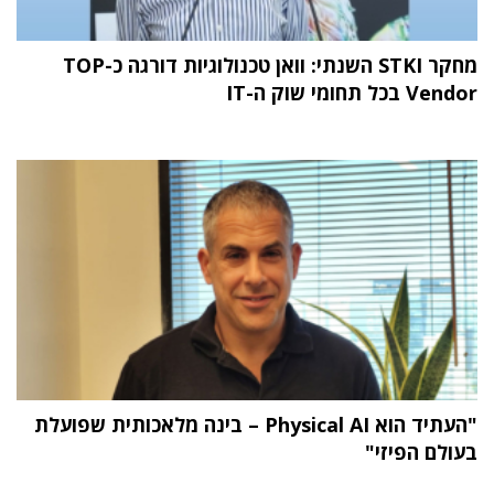
מחקר STKI השנתי: וואן טכנולוגיות דורגה כ-TOP
Vendor בכל תחומי שוק ה-IT
"העתיד הוא Physical AI – בינה מלאכותית שפועלת
בעולם הפיזי"