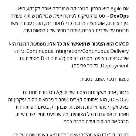
אם Agile היא החזון, הטכניקה שמורידה אותה לקרקע היא
DevOps
– סט פרקטיקות לפיתוח יעיל, שכוללות שיתוף פעולה
בין הצוותים, אוטומציה מרובה כדי לחסוך זמן, תכנון עבודה אשר
מבוסס על שלבים קצרים, שחרור מהיר של גירסאות ועוד.
CI/CD
הוא הצינור שמאפשר את כל אלו.
משמעות המונח היא
Continuous Integration/Continuous Delivery. כלומר
אינטגרציה רציפה ומסירה רציפה (לעיתים ה-D מסמלת גם
Deployment, כלומר פריסה).
נעצור רגע לנשום, ונסביר.
כזכור, אחד מעקרונות היסוד של Agile (וכנגזרת ממנו גם
DevOps), הוא פיתוחים קצרים ושחרור גירסאות מהיר. עיקרון זה
בא כתיקון למתודולוגיות מיושנות, שבהן רק בסיום הפיתוח היו
מאחדים את עבודת כל הצוותים, מה שכמעט תמיד יצר בעיות,
סרבל את הפיתוח ועלה הרבה כסף.
לפיכך, CI/CD הוא תהליך שאמור להתבצע באופן שוטף על ידי