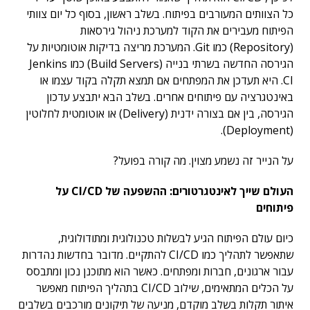
כל הצוותים המעורבים בפיתוח. בשלב ראשון, בסוף כל יום צוותי
הפיתוח מעבירים את הקוד למערכת ניהול גירסאות
(Repository) כמו Git. המערכת מריצה בדיקות אוטומטיות על
הגירסה החדשה בשרתי בנייה (Build Servers) כמו Jenkins
CI. היא תעדכן את המפתחים אם תמצא תקלה בקוד עצמו או
באינטגרציה עם פיתוחים אחרים. בשלב הבא יתבצע עדכון
הגירסה, בין אם בצורה ידנית (Delivery) או אוטומטית לחלוטין
(Deployment).
על הנייר זה נשמע מצוין. מה קורה בפועל?
העולם שייך לאינטגרטורים: ההשפעה של
CI/CD
על
פיתוחים
כיום עולם הפיתוח הגיע לבשלות טכנולוגית ומתודולוגית,
שתאפשר לתהליך כמו CI/CD להתקיים. מדובר בחדשות נהדרות
עבור ארגונים, חברות ומפתחים. כאשר הוא מתוכנן נכון ומתבסס
על הכלים המתאימים, שילוב CI/CD בתהליך הפיתוח מאפשר
איתור תקלות בשלב מוקדם, מניעה של תיקונים מורכבים בשלבים