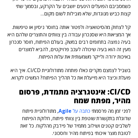
כשמסביבם הפועלים היגעים יושבים על הקרקע, ובסמוך שתי
קצות כביש מנוגדות, שלא מובילות לשום מקום…
קל לצחוק מהסיטואציה ולפטור אותה בחוסר ניסיון או טיפשות.
אך המציאות היא שסנכרון עבודה בין צוותים והתוצרים שלהם היא
בעיה נפוצה בתחומים רבים במשק. בעולם הפיתוח, חוסר סנכרון
מעין זה הוא בעיה שיכולה לעכב פרויקטים, להביא למוצרים
באיכות ירודה ולייקר משמעותית את עלות הפיתוח.
בשביל לצמצם מקרים כאלו פותחה מתודולוגיית CI/CD. איך היא
פועלת וכיצד היא מייעלת את כל תהליך הפיתוח? המשיכו לקרוא.
CI/CD
: אינטגרציה מתמדת, פרסום
מהיר, מפתח שמח
לפני זמן מה פרסמתי
כתבה על
Agile
, מתודולוגיית פיתוח
שדוגלת בתקשורת שוטפת בין צוותי פיתוח, חלוקת הפיתוח
לשלבים קטנים ושילוב מתמיד של פידבק מהלקוח. כל זאת
לטובת מוצר איכותי בפיתוח מהיר וחסכוני.