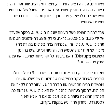
מאוחרים, עבודה רציפה ומהירה, מוצר חזק ויציב יותר ועוד. חשוב
באותה המידה, התהליך שומר על האנרגיה והמורל של המפתחים
ומאפשר להם להשקיע פחות זמן בפתרון תקלות ויותר בבניית
מוצרים איכותיים.
אבל למרות הפוטנציאל העצום שגלום ב-CI/CD, בסקר שנערך
על ידי GitLab ב-2020, נראה, כי רק 38% מהארגונים הטמיעו
תהליכי CI/CD. נתון זה (שכנראה צמח בינתיים במידת מה)
מזכיר, שלוקח זמן להטמיע מתודולוגיות וכלים שיש בהן מן
השיבוש (Disrupt). האם בעתיד כל גוף פיתוח שמכבד את עצמו
יאמץ את השיטה?
מוקדם לדעת. רק דבר אחד בטוח: מדי שנה כ-3 טריליון דולר
הולכים לאיבוד עקב פרויקטים טכנולוגיים שנכשלו. אנשים
מוכשרים רבים מחפשים את הדבר הבא שיעזור להם לקצר את
הפיתוח, לחסוך בעלויות ולהגביר את האיכות. CI/CD נראה כמו
הפתרון המוצלח ביותר בימינו. אבל גם אם הוא לא יהפוך
לסטנדרט, פתרון אחר יגיע במקומו בקרוב.