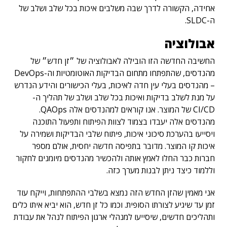
אחידה, הקשורה לדרך שבה משלבים איכות בכל שלב ושלב של
ה-SLDC.
אבולוציה
החשיבה החדשה הזו הובילה לאבולוציה של ״זן חדש״ של
מהנדסים, שהתפתחו מתחום הבדיקות האוטומטיות וה-DevOps
– מהנדסים בעלי עין חדה לאיכות, בעלי הכישורים והידע הנדרש
על מנת לשלב בדיקות ואיכות בכל שלב ושלב של תהליך ה-
CI/CD של המוצר. אנו קוראים למהנדסים אלה QAOps.
מהנדסים אלה יעבדו בצמוד לצוות הפיתוח ותפעול התוכנה
ויסייעו בהערכת סיכוני איכות, פיתוח שלבי הבדיקות ושמירה על
איכות קו המוצר. מדובר בתפיסה חדשה יחסית, אולם מספר
חברות כבר החלו לאמץ אותה ולהכשיר מהנדסים מיומנים לחקור
וללמוד כיצד ניתן לבנות מערך כזה.
אני מאמין שהזן החדש הזה נמצא בשלבי ההתפתחות, וייקח עוד
זמן עד שיגיע לצורתו הסופית. וכמו כל זן חדש, הוא יביא איתו כלים
ותהליכים חדשים, שיסייעו למנהלי ארגון הפיתוח לנהל את עבודת