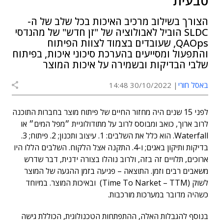
טבעית
הצורך בשילוב מרכיב האיכות בכל שלב של ה-
SLDC הוביל לאבולוציה של "זן חדש" של מהנדסי
QAOps, שעובדים בצמוד לצוות הפיתוח
והתפעול ומסייעים בהערכת סיכוני איכות, בפיתוח
שלבי הבדיקות ובשמירה על איכות המוצר
באסל חורי
30/10/2022 14:48
לפני 15 שנים היה מחזור החיים של פיתוח מוצר בחברות התוכנה
לרוב ארוך, כואב ומבוסס לרוב על מתודולוגיית ״מפל המים״ או
Waterfall. הוא כלל את השלבים: 1. עיצוב ותכנון; 2. פיתוח; 3.
בדיקות ותיקון באגים; ו-4. התקנה אצל הלקוח. השלבים הללו היו
ארוכים, תלויים זה בזה, ולרוב נוהלו בצורה ידנית, דבר שדרש
משאבים רבים וזמן. התוצאה – פגיעה בזמן ההגעה של המוצר
לשוק (Time To Narket – TTM) ובאיכות המוצר. במיוחד
כשהיה מדובר במערכות מורכבות.
בנוסף להגבלות האלה, ההתפתחות הטכנולוגית, הכוללת גישה