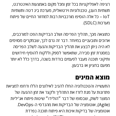
רציפה לאפליקציות בכל זמן ומכל מקום באמצעות האינטרנט,
תשתיות הענן, טכנולוגיות וירטואלית, מערכת ביג דטה ותשתיות
IoT – כל אלה הוסיפו מורכבויות רבות למחזור החיים של פיתוח
מערכות (SDLC).
כתוצאה מכך, תהליך הפריסה ושלב הבדיקות הפכו למורכבים,
ארוכים ותובעניים במיוחד. דבר זה גרם לכך, שבמקרים מסוימים
לא היה ניתן לבצע את תהליך הבדיקות והגעה לשלב הפריסה
במסגרת זמן סבירה, שתאפשר לספק וללקוח להוסיף חידושים
ותיקוני תוכנה מעבר לפעמים בודדות בשנה, בדרך כלל לא יותר
מפעם בחציון או ברבעון.
מוצא
המינים
התעשייה והטכנולוגיה החלו להגיב לאילוצים הללו ודחפו למציאת
פתרונות על מנת לזרז את התהליך ולקצר את זמן ההגעה של
המוצר לשוק, שבסופו של דבר ״הולידו״ שיטות פיתוח אג'יליות
(Agile), אוטומציה של הבדיקות ואת מהנדסי ה-DevOps.
אוטומציה של בדיקות איכות היא פיתוח תוכנה נפרדת