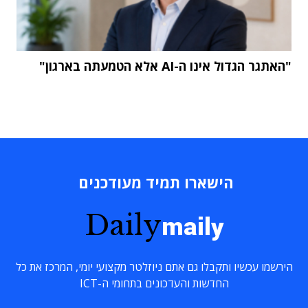
"האתגר הגדול אינו ה-AI אלא הטמעתה בארגון"
הישארו תמיד מעודכנים
Daily
maily
הירשמו עכשיו ותקבלו גם אתם ניוזלטר מקצועי יומי, המרכז את כל
החדשות והעדכונים בתחומי ה-ICT