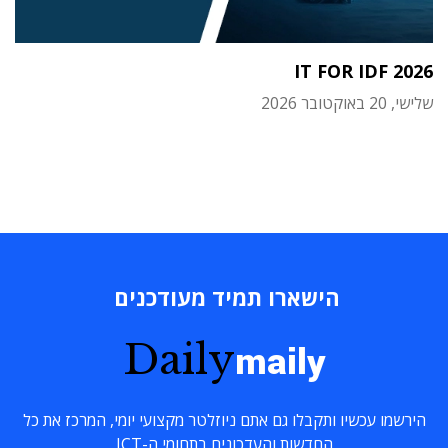
IT FOR IDF 2026
שלישי, 20 באוקטובר 2026
הישארו תמיד מעודכנים
Daily
maily
הירשמו עכשיו ותקבלו גם אתם ניוזלטר מקצועי יומי, המרכז את כל
החדשות והעדכונים בתחומי ה-ICT