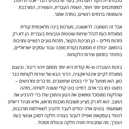
טכנולוגיית הקול העולמית, בעוד ש-בוטים דוברי אנגלית הפכו
למתוחכמים יותר ויותר, השפה העברית, העשירה, המורכבת
והעמוסה ברמזים רגשיים, נותרה אתגר.
אבל זה השתנה. לראשונה, מערכות בינה מלאכותית קולית
מסוגלות כעת לנהל שיחות שוטפות וטבעיות בעברית. הן לא רק
מזהות מילים – הן מבינות הקשר, מזהות גוונים רגשיים ומגיבות
בהתאם. יכולת זו מסמנת נקודת מפנה עבור עסקים ישראליים,
במיוחד בתחום שירות הלקוחות.
בזכות העובדה ש-AI קולית היא יותר מסתם זיהוי דיבור, ובעצם
מסוגלת לקיים אינטראקציה, הדור הבא של שירות לקוחות כבר
כאן. הוא מופעל על ידי בוטים שחושבים, מדברים ומרגישים –
כמעט כמו בני אדם. דמיינו בוט קולי שעונה לשיחה, מזהה
שהלקוח מתוסכל ומתאים את הטון והתוכן שלו כדי להרגיע את
המצב. הוא לא רק מציע תשובות מוכנות מראש, אלא מנהל דיאלוג
משמעותי. בוטים אלה יכולים לעבד ולהגיב לשאילתות מורכבות,
לטפל בעסקאות ואפילו לעבור בצורה חלקה לסוכן אנושי בעת
הצורך, מה שמבטיח חוויה חלקה ונטולת תסכול.