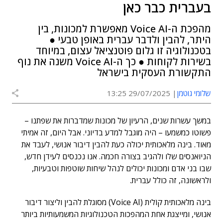
בעברית כבר כאן
מהפכת ה-Voice AI מאפשרת למכונות, בין
היתר, להבין ולדבר עברית באופן טבעי ●
בטכנולוגיה זו גלום פוטנציאל עצום, במיוחד
בשירות לקוחות ● כך ה-Voice AI משנה את נוף
התקשורת העסקית בישראל
שלומי גוטמן
29/07/2025 13:25
במשך עשרות שנים, הרעיון של מכונות שמדברות את שפתנו –
פשוטו כמשמעו – היה מוגבל למדע בדיוני. אבל היום, זה אמיתי
מאוד. בינה מלאכותית יכולה כעת להבין דיבור אנושי, לעבד את
הניואנסים שלו ולהגיב בצורה חכמה. אנו נכנסים לעידן חדש,
שבו בני אדם ומכונות יכולים לנהל שיחות שוטפות וטבעיות,
ולראשונה, זה כולל עברית.
בינה מלאכותית קוֹלית (Voice AI) מסוגלת להבין וליצור דיבור
אנושי, ומייצגת אחת המהפכות הטכנולוגיות המשמעותיות ביותר