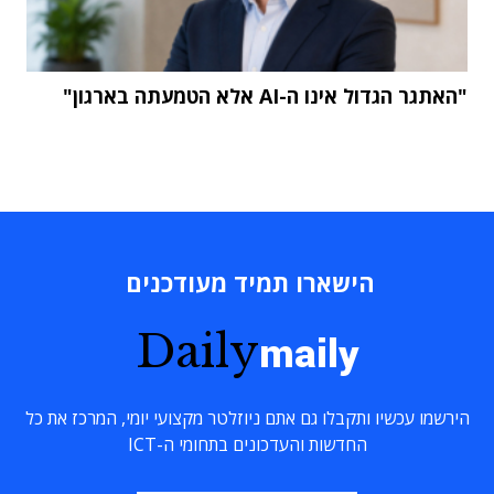
"האתגר הגדול אינו ה-AI אלא הטמעתה בארגון"
הישארו תמיד מעודכנים
Daily
maily
הירשמו עכשיו ותקבלו גם אתם ניוזלטר מקצועי יומי, המרכז את כל
החדשות והעדכונים בתחומי ה-ICT