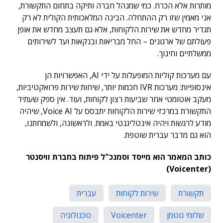
מותרות אלא הכרח. כמי שמנהל חברה ותיקה בתחום התקשורת,
אני מאמין שזו רק ההתחלה. הבינה המלאכותית הקולית לא רק
תגדיר מחדש את שירות הלקוחות, אלא גם תעצב מחדש את אופן
פעולתם של ארגונים – החל מבריאות ובנקאות ועד לשירותים
ממשלתיים וחינוך.
עם מערכות קוליות המופעלות על ידי AI, האפשרויות הן
אינסופיות: מערכות IVR חכמות יותר, שיחות שירות פרואקטיביות,
מעקב אוטומטי אחר שביעות רצון לקוחות, ועוד. אין ספק שעתיד
התקשורת במרכזי שירות הלקוחות יתבסס על Voice AI, שיהיה
מודע לרגשות ויהיה אינטליגנטי באמת. ולראשונה, ולשמחתנו,
הוא גם מדבר עברית שוטפת.
כותב המאמר הוא מייסד וסמנכ"ל פיתוח בחברת וויסנטר
(Voicenter)
תקשורת
שירות לקוחות
עברית
שלומי גוטמן
Voicenter
טכנולוגיה