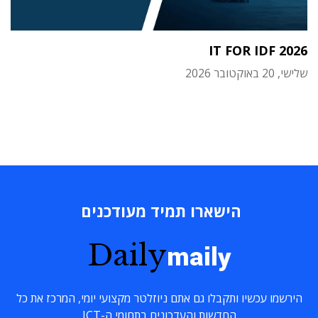
IT FOR IDF 2026
שלישי, 20 באוקטובר 2026
הישארו תמיד מעודכנים
Daily
maily
הירשמו עכשיו ותקבלו גם אתם ניוזלטר מקצועי יומי, המרכז את כל
החדשות והעדכונים בתחומי ה-ICT