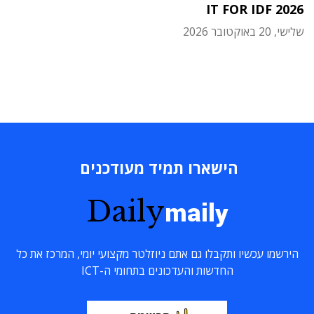
IT FOR IDF 2026
שלישי, 20 באוקטובר 2026
הישארו תמיד מעודכנים
Daily
maily
הירשמו עכשיו ותקבלו גם אתם ניוזלטר מקצועי יומי, המרכז את כל
החדשות והעדכונים בתחומי ה-ICT