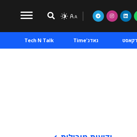
דקאסט
גאדג'Time
Tech N Talk
וכן פרסומי
תוכן פרסומי
וכן פרסומי