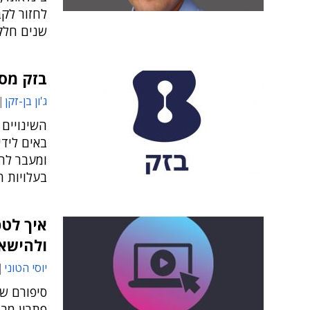
שנים חלק מהקבוצה
בזק מס
ג'ון בן-זקן
השינויים
ומעבר לה
בעלויות ה
איך לטפ
ולהישאר
יוסי הטוני
פתרון מב