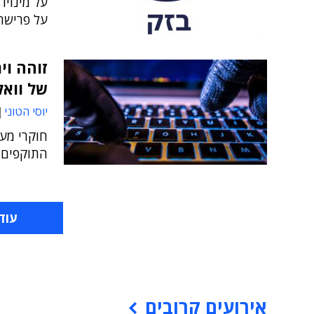
על מינויו
על פרישתו
זוהה וי
של וואל
יוסי הטוני
חוקרי מע
התוקפים 
עוד
אירועים קרובים