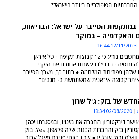
החברתיות הפופולריים ביותר בישראל?
במתקפות הסייבר על ישראל; הבריאות,
 והאקדמיה – במוקד
12/11/2023 16:44
לאנשים ומחשבים נודע כי 12 קבוצות תקיפה - של איראן,
 ורוסיה - הגדילו בעשרות אחוזים את היקף
שלהן מפתיחת המלחמה ● בתוך כך, מערך הסייבר
 איתר קבוצה איראנית שמשתמשת ב-"מגבים"
חדש של בזק: גיל שרון
ג
02/08/2020 19:34
 אישר דירקטוריון החברה את מינויו, ובמסגרתו יכהן
כיו"ר דירקטוריון בזק והחברות הבנות שלה פלאפון, Yes, בזק
וואלה ובזק אונליין ● שרון: "זוהי סגירת מעגל עבורי