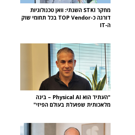
מחקר STKI השנתי: וואן טכנולוגיות
דורגה כ-TOP Vendor בכל תחומי שוק
ה-IT
"העתיד הוא Physical AI – בינה
מלאכותית שפועלת בעולם הפיזי"