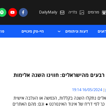
פורומים
גלריה
DailyMaily
ועים
דעות וניתוחים
היי-טק מינויים
פו
בעים מהישראלים: חווינו השנה אלימות
ת
16/05/2024 19:14
ת
אלים נתקלו השנה בקללות, הכפשה או העלבה אישית
 כך לפי דו"ח של איגוד האינטרנט ● וגם: מהם האתרים