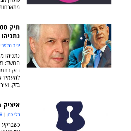
מתארחות על הענן של
נתניהו 
יניב הלפרין
נתניהו מו
החשד: רא
בזק בתמו
להעמיד ל
בזק, ואירי
איציק ב
רלי כהן
13
כשברקע פ