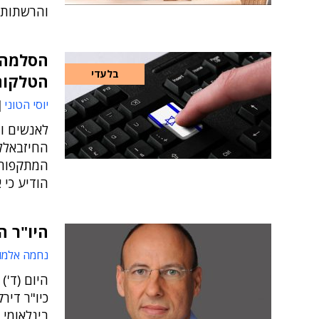
והרשתות 
הסלמה 
בלעדי
הטלקום
יוסי הטוני
החיזבאללה
המתקפות 
הודיע כי
היו"ר ה
נחמה אלמו
היום (ד')
בינלאומי, 