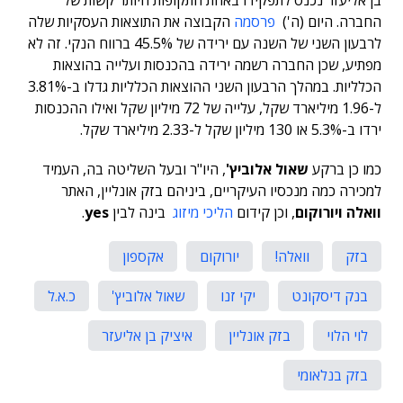
בן אליעזר נכנס לתפקידו באחת התקופות היותר קשות של
החברה. היום (ה')
פרסמה
הקבוצה את התוצאות העסקיות שלה
לרבעון השני של השנה עם ירידה של 45.5% ברווח הנקי. זה לא
מפתיע, שכן החברה רשמה ירידה בהכנסות ועלייה בהוצאות
הכלליות. במהלך הרבעון השני ההוצאות הכלליות גדלו ב-3.81%
ל-1.96 מיליארד שקל, עלייה של 72 מיליון שקל ואילו ההכנסות
ירדו ב-5.3% או 130 מיליון שקל ל-2.33 מיליארד שקל.
כמו כן ברקע
שאול אלוביץ'
, היו"ר ובעל השליטה בה, העמיד
למכירה כמה מנכסיו העיקריים, ביניהם בזק אונליין, האתר
וואלה
ויורוקום
, וכן קידום
הליכי מיזוג
בינה לבין
yes
.
בזק
וואלה!
יורוקום
אקספון
בנק דיסקונט
יקי זנו
שאול אלוביץ'
כ.א.ל
לוי הלוי
בזק אונליין
איציק בן אליעזר
בזק בנלאומי