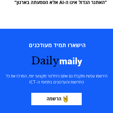
"האתגר הגדול אינו ה-AI אלא הטמעתה בארגון"
הישארו תמיד מעודכנים
Daily
maily
הירשמו עכשיו ותקבלו גם אתם ניוזלטר מקצועי יומי, המרכז את כל
החדשות והעדכונים בתחומי ה-ICT
הרשמה