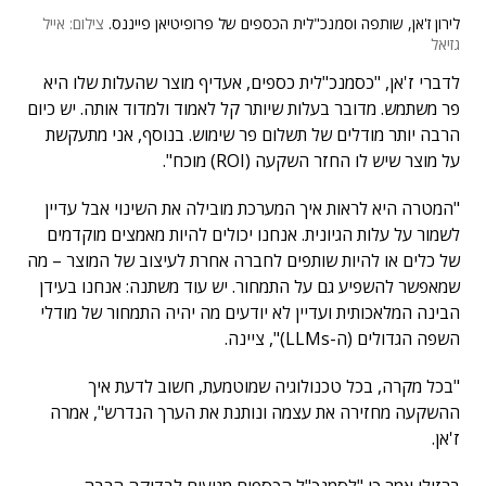
לירון ז'אן, שותפה וסמנכ"לית הכספים של פרופיטיאן פייננס.
צילום: אייל
גזיאל
לדברי ז'אן, "כסמנכ"לית כספים, אעדיף מוצר שהעלות שלו היא
פר משתמש. מדובר בעלות שיותר קל לאמוד ולמדוד אותה. יש כיום
הרבה יותר מודלים של תשלום פר שימוש. בנוסף, אני מתעקשת
על מוצר שיש לו החזר השקעה (ROI) מוכח".
"המטרה היא לראות איך המערכת מובילה את השינוי אבל עדיין
לשמור על עלות הגיונית. אנחנו יכולים להיות מאמצים מוקדמים
של כלים או להיות שותפים לחברה אחרת לעיצוב של המוצר – מה
שמאפשר להשפיע גם על התמחור. יש עוד משתנה: אנחנו בעידן
הבינה המלאכותית ועדיין לא יודעים מה יהיה התמחור של מודלי
השפה הגדולים (ה-LLMs)", ציינה.
"בכל מקרה, בכל טכנולוגיה שמוטמעת, חשוב לדעת איך
ההשקעה מחזירה את עצמה ונותנת את הערך הנדרש", אמרה
ז'אן.