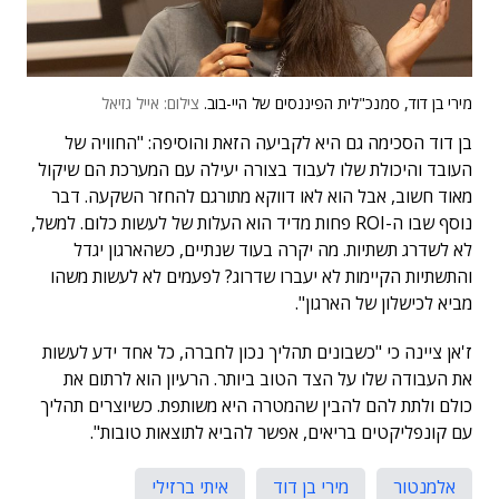
מירי בן דוד, סמנכ"לית הפיננסים של היי-בוב.
צילום: אייל גזיאל
בן דוד הסכימה גם היא לקביעה הזאת והוסיפה: "החוויה של
העובד והיכולת שלו לעבוד בצורה יעילה עם המערכת הם שיקול
מאוד חשוב, אבל הוא לאו דווקא מתורגם להחזר השקעה. דבר
נוסף שבו ה-ROI פחות מדיד הוא העלות של לעשות כלום. למשל,
לא לשדרג תשתיות. מה יקרה בעוד שנתיים, כשהארגון יגדל
והתשתיות הקיימות לא יעברו שדרוג? לפעמים לא לעשות משהו
מביא לכישלון של הארגון".
ז'אן ציינה כי "כשבונים תהליך נכון לחברה, כל אחד ידע לעשות
את העבודה שלו על הצד הטוב ביותר. הרעיון הוא לרתום את
כולם ולתת להם להבין שהמטרה היא משותפת. כשיוצרים תהליך
עם קונפליקטים בריאים, אפשר להביא לתוצאות טובות".
אלמנטור
מירי בן דוד
איתי ברזילי