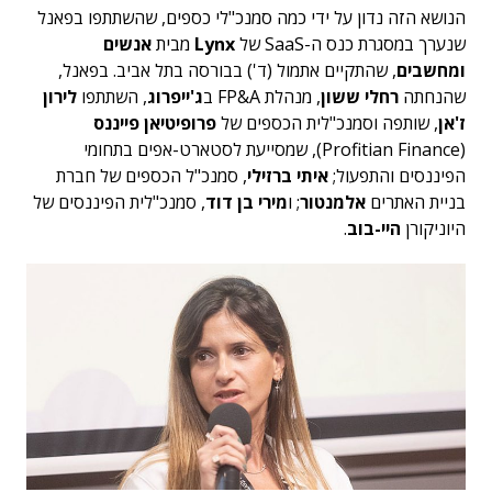
הנושא הזה נדון על ידי כמה סמנכ"לי כספים, שהשתתפו בפאנל
שנערך במסגרת כנס ה-SaaS של
Lynx
מבית
אנשים
ומחשבים
, שהתקיים אתמול (ד') בבורסה בתל אביב. בפאנל,
שהנחתה
רחלי ששון
, מנהלת FP&A ב
ג'ייפרוג
, השתתפו
לירון
ז'אן
, שותפה וסמנכ"לית הכספים של
פרופיטיאן פייננס
(Profitian Finance), שמסייעת לסטארט-אפים בתחומי
הפיננסים והתפעול;
איתי ברזילי
, סמנכ"ל הכספים של חברת
בניית האתרים
אלמנטור
; ו
מירי בן דוד
, סמנכ"לית הפיננסים של
היוניקורן
היי-בוב
.