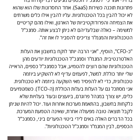
ברזילי אמר כי "לסמנכ"ל הכספים מגיעים לבדיקה הרבה
פתרונות תוכנה כשירות (SaaS). אחד החסרונות שלו הוא שהוא
לא יכול להבין בכל הטכנולוגיות. עליו להבין אילו כלים משרתים
את הצמיחה והפרודוקטיביות של הארגון, ואילו מהם קריטיים
למשימה – כאלה שבלעדיהם לא ניתן לבצע אותה. סמנכ"ל
הטכנולוגיות והמנמ"ר צריכים להסביר לו את זה".
"כ-CFO", הוסיף, "אני הרבה יותר לוקח בחשבון את העלות
האלטרנטיבית. המנמ"ר וסמנכ"ל הטכנולוגיות יודעים מהן
הטכנולוגיות שהם רוצים להטמיע, אבל כסמנכ"ל כספים, הראייה
שלי יותר כוללת. למשל, לפעמים עדיף לא להשקיע ביוזמה
טכנולוגית, כדי לא להפסיד מאי השקעה ביוזמה לא טכנולוגית.
אני מסתכל גם על העלות בעלות הכוללת (ה-TCO). כשמטמיעים
כלים, יש צורך במנהל פרוגרם, ביועצים ובעוד בעלויות שלא
נלקחות בחשבון, בהתאמת מערכות אחרות ועוד. יכול להיות שניתן
לקבל תוצאה טובה מפעולה אחרת, שאינה הטמעת המערכת.
בכל הדברים האלה באים לידי ביטוי הפערים ביני, כסמנכ"ל
הכספים, לבין המנמ"ר וסמנכ"ל הטכנולוגיות".