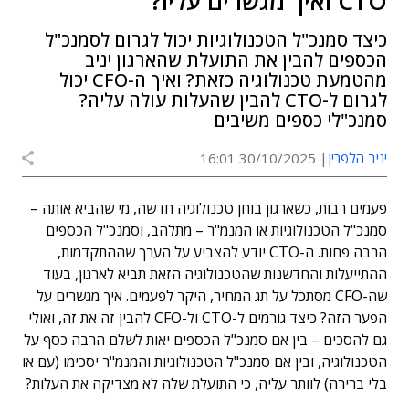
CTO ואיך מגשרים עליו?
כיצד סמנכ"ל הטכנולוגיות יכול לגרום לסמנכ"ל
הכספים להבין את התועלת שהארגון יניב
מהטמעת טכנולוגיה כזאת? ואיך ה-CFO יכול
לגרום ל-CTO להבין שהעלות עולה עליה?
סמנכ"לי כספים משיבים
יניב הלפרין
30/10/2025 16:01
פעמים רבות, כשארגון בוחן טכנולוגיה חדשה, מי שהביא אותה –
סמנכ"ל הטכנולוגיות או המנמ"ר – מתלהב, וסמנכ"ל הכספים
הרבה פחות. ה-CTO יודע להצביע על הערך שההתקדמות,
ההתייעלות והחדשנות שהטכנולוגיה הזאת תביא לארגון, בעוד
שה-CFO מסתכל על תג המחיר, היקר לפעמים. איך מגשרים על
הפער הזה? כיצד גורמים ל-CTO ול-CFO להבין זה את זה, ואולי
גם להסכים – בין אם סמנכ"ל הכספים יאות לשלם הרבה כסף על
הטכנולוגיה, ובין אם סמנכ"ל הטכנולוגיות והמנמ"ר יסכימו (עם או
בלי ברירה) לוותר עליה, כי התועלת שלה לא מצדיקה את העלות?