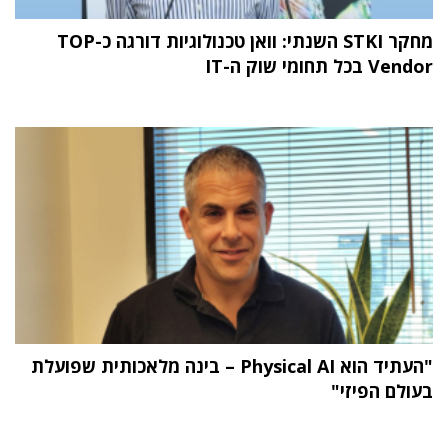
מחקר STKI השנתי: וואן טכנולוגיות דורגה כ-TOP
Vendor בכל תחומי שוק ה-IT
"העתיד הוא Physical AI – בינה מלאכותית שפועלת
בעולם הפיזי"