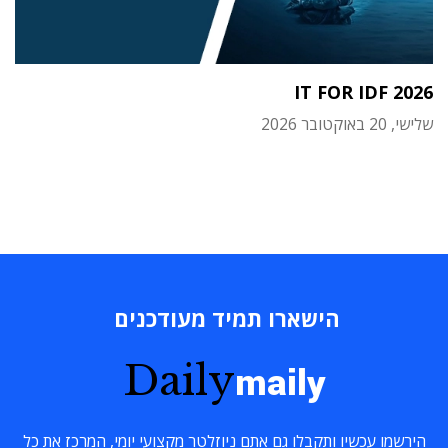
IT FOR IDF 2026
שלישי, 20 באוקטובר 2026
הישארו תמיד מעודכנים
Daily
maily
הירשמו עכשיו ותקבלו גם אתם ניוזלטר מקצועי יומי, המרכז את כל