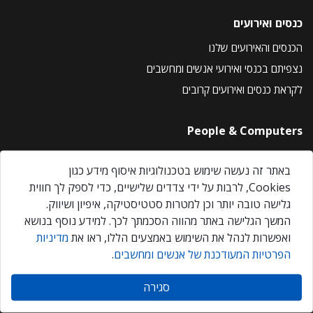
כנסים ואירועים
הכנסים והאירועים שלנו
נצפיתם בכנסי ואירועי אנשים ומחשבים
לקראת כנסים ואירועים קרובים
People & Computers
About Us
באתר זה נעשה שימוש בטכנולוגיות איסוף מידע כגון
Privacy Policy
Cookies, לרבות על ידי צדדים שלישיים, כדי לספק לך חווית
Contact Us
גלישה טובה יותר וכן למטרות סטטיסטיקה, איפיון ושיווק.
Our Events
המשך הגלישה באתר מהווה הסכמתך לכך. למידע נוסף בנושא
ואפשרות לנהל את השימוש באמצעים הללו, ראו את
מדיניות
הפרטיות המעודכנת של אנשים ומחשבים
.
אנשים ומחשבים © 2026 – כל הזכויות שמורות
סגירה
Created by