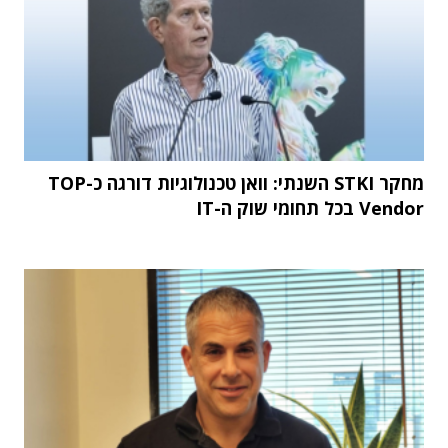
מחקר STKI השנתי: וואן טכנולוגיות דורגה כ-TOP
Vendor בכל תחומי שוק ה-IT