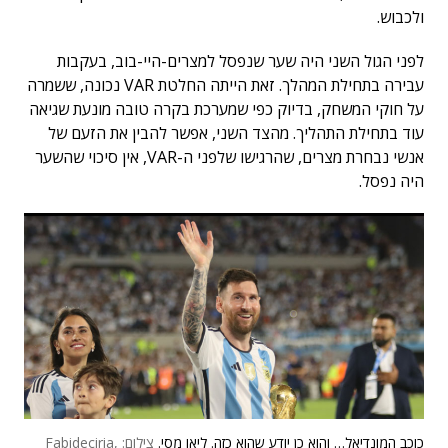
ולכבוש.
לפני הגול השני היה שער שנפסל למצרים-היי-בוב, בעקבות
עבירה בתחילת המהלך. זאת הייתה החלטת VAR נכונה, ששמרה
על חוקי המשחק, בדיוק כפי שמערכת בקרה טובה מונעת שגיאה
עוד בתחילת התהליך. מהצד השני, אפשר להבין את הזעם של
אנשי נבחרת מצרים, שהרגישו שלפני ה-VAR, אין סיכוי שהשער
היה נפסל.
כוכב המונדיאל… והוא כן יודע שהוא כזה. ליאו מסי.
צילום: Fabideciria,