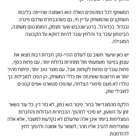
המשותף לכל המהפכים האלה הוא האמונה שהייתה בליבות
השחקנים שהמשחק עדיין חי, גם כשהנבחרת שלהם פיגרה
ובגדול. בכדורגל, ברגע שנכבש שער מצמק, המומנטום משתנה,
הביטחון עובר צד והלחץ עובר להיות דווקא על הקבוצה
המובילה.
יש כאן שיעור חשוב גם לעולם ההיי-טק: חברות רבות מצאו את
עצמן בפיגור משמעותי מול מתחרות גדולות יותר, עם פחות כסף,
פחות עובדים ופחות לקוחות. אבל, עם מוצר טוב יותר, פיתוח מהיר
יותר או חדשנות ששינתה את כללי המשחק, הן הפכו למובילות. כך
נולדו לא מעט סיפורי הצלחה, שהפכו סטארט-אפים קטנים
למובילי שוק.
הלקח מהמונדיאל ברור: פיגור הוא נתון, לא גזר דין. כל עוד נשאר
זמן על השעון, יש סיכוי למהפך. הנבחרות הגדולות והחברות
המצליחות ביותר אינן אלה שלעולם לא נקלעות למשבר, אלא אלה
שמצליחות להגיב אליו מהר, לשמור על אמונה ולהפוך לחץ
להזדמנות.