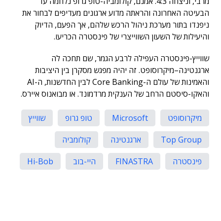
מרבי, וניצחה 4:3. אמנם, קולומביה-טופ גרופ נלחמה עד
הבעיטה האחרונה והראתה מדוע ארגונים מעדיפים לבחור את
ניפנדו בתור מערכת ניהול הרכש שלהם, אך הפעם, הדיוק
והיעילות של השעון השווייצרי של פינסטרה הכריעו.
שווייץ-פינסטרה העפילה לרבע הגמר, שם תחכה לה
ארגנטינה–מיקרוסופט. זה יהיה מפגש מסקרן בין היציבות
והאמינות של עולם ה-Core Banking לבין החדשנות, ה-AI
והאקו-סיסטם הרחב של הענקית מרדמונד. או מבואנוס איירס.
מיקרוסופט
Microsoft
טופ גרופ
שווייץ
Top Group
ארגנטינה
קולומביה
פינסטרה
FINASTRA
היי-בוב
Hi-Bob