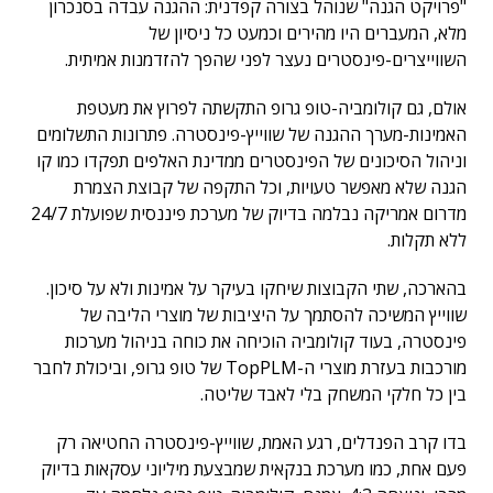
"פרויקט הגנה" שנוהל בצורה קפדנית: ההגנה עבדה בסנכרון
מלא, המעברים היו מהירים וכמעט כל ניסיון של
השווייצרים-פינסטרים נעצר לפני שהפך להזדמנות אמיתית.
אולם, גם קולומביה-טופ גרופ התקשתה לפרוץ את מעטפת
האמינות-מערך ההגנה של שווייץ-פינסטרה. פתרונות התשלומים
וניהול הסיכונים של הפינסטרים ממדינת האלפים תפקדו כמו קו
הגנה שלא מאפשר טעויות, וכל התקפה של קבוצת הצמרת
מדרום אמריקה נבלמה בדיוק של מערכת פיננסית שפועלת 24/7
ללא תקלות.
בהארכה, שתי הקבוצות שיחקו בעיקר על אמינות ולא על סיכון.
שווייץ המשיכה להסתמך על היציבות של מוצרי הליבה של
פינסטרה, בעוד קולומביה הוכיחה את כוחה בניהול מערכות
מורכבות בעזרת מוצרי ה-TopPLM של טופ גרופ, וביכולת לחבר
בין כל חלקי המשחק בלי לאבד שליטה.
בדו קרב הפנדלים, רגע האמת, שווייץ-פינסטרה החטיאה רק
פעם אחת, כמו מערכת בנקאית שמבצעת מיליוני עסקאות בדיוק