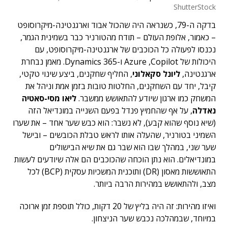
ShutterStock
בדקה ה-79, כשנראה היה שהכול אבוד וארגנטינה-מיקרוסופט
– כאמור, אלופת העולם – תודח מהטורניר כבר בשמינית הגמר,
נכנסו לפעולה כל הכוכבים של ארגנטינה-מיקרוסופט, עם
היכולות של Azure ,Copilot ו-Dynamics 365. מאמן נבחרת
ארגנטינה,
ליונל סקאלוני
, החליף שחקנים, ביצע שינוי טקטי,
קיבל, יחד עם השחקנים, החלטות טובות בזמן אמת וניהל את
המשחק כמו ארגון שיודע להתאושש ממשבר.
ליאו מסי-סאטיה
נאדלה
, על אף שהחמיץ פנדל בפעם השנייה במונדיאל הזה
(שיא נוסף שהוא קבע), לא נשבר: הוא כבש שער אחד – את שערו
השמיני בטורניר, שהעלה אותו לראש טבלת הכובשים – ובישל
שער שני, במהלך שבו הוא שבר גם את שיא הבישולים
במונדיאלים. הוא נתן הוכחה שהכוכבים הם אלה שיודעים לעשות
התאוששות מאסון (DR) ותוכנית המשכיות עסקית (BCP) לכל
מצב, ולהתאושש במהירות הרבה ביותר.
ואיזו מהירות: זה היה בליץ של 20 דקות, כולל תוספת זמן ארוכה
במיוחד, שבמהלכה נכבש שער הניצחון.