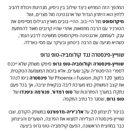
המהפך הזה המחיש כיצד שילוב בין ניסיון, מנהיגות ויכולת להגיב
ללחץ הוא היתרון הגדול של ארגנטינה מול מצרים, ושל
מיקרוסופט
מול היי-בוב. ההיי-בובים מארץ הנילוס מסיימים את
הטורניר עם הרבה מחמאות, אחרי שהיו קרובים מאוד להפתעת
ענק. לעומתם, ארגנטינה-מיקרוסופט ממשיכה לרבע הגמר,
כשהיא מגיעה עם הרבה ביטחון ובעיקר עם מסי-נאדלה.
שווייץ-פינסטרה נגד קולומביה-טופ גרופ
שווייץ-פינסטרה
ו
קולומביה-טופ גרופ
סיפקו משחק שלא ייכנס
לספרי ההיסטוריה עקב שערים, אלא בזכות המשמעת הטקטית.
במשך 120 דקות, Fusion ו-Phoenix של
פינסטרה
ניסו לנהל
את קצב המשחק כמו מערכת ליבה בנקאית יציבה, אך בכל פעם
נתקלו במערך הפתרונות של
טופ רמדור
,
פנורמה
ו
ניפנדו
של
טופ גרופ
, שסגר כל נתיב התקפה.
בניגוד לניצחון 2:0 על
אלג'יריה-מדפורנט
במשחק הקודם, שבו
שווייץ-פינסטרה הצליחה למצוא את הפרצה, השערים והניצחון
כבר במחצית הראשונה, הפעם קולומביה-טופ גרופ ביצעה