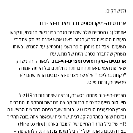
ולמשחקים:
ארגנטינה-מיקרוסופט נגד מצרים-היי-בוב
אתמול (ג') הסתיים שלב שמינית הגמר במונדיאל הנוכחי, ונקבעו
העולות הסופיות לרבע הגמר. ראינו אמש אמנם משחק אחד די
משעמם, אבל גם מותחן סופר מעניין ומפתיע. על המגרש, באותו
משחק שהתברר כסרט מתח של ממש, עלו
ארגנטינה-מיקרוסופט
ו
מצרים-היי-בוב
. לכאורה, זה משחק
שאלופת העולם-אחת החברות הגדולות בתבל הייתה אמורה
"לקחת בהליכה". אלא שהמצרים-היי-בובים הראו שהם לא
פראיירים, ונתנו פייט.
מצרים-היי-בוב פתחה בסערה, ונראה שפתרונות ה־HR של
היי-בוב
סייעו למצרים לבנות קבוצה מגובשת והתקפית. החברים
מארץ הפרעונים הובילו 2:0, בזכות שער נגיחה במחצית הראשונה
ובזכות שער במתקפה קטלנית, שהוכיח שכאשר אתה בונה תהליך
HR של כלל מחזור החיים של העובד בארגון (Hire to fire)
בצורה נכונה, אתה יכול להוביל מתפרצת מההגנה להתקפה –