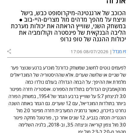
את זה
הכוכב של ארגנטינה-מיקרוסופט כבש, בישל
וניצח על מהפך מדהים מול מצרים-היי-בוב ●
במשחק השני, שווייץ הראתה את יכולות מערכת
הליבה הבנקאית של פינסטרה וקולומביה את
יכולות ההגנה של טופ גרופ
זיו מנדל
08/07/2026 17:06
לפעמים נוטים לחשוב שמשחק כדורגל מוכרע ברגע שנוצר פער
של שניים או שלושה שערים. אלא שההיסטוריה של המונדיאלים
מלמדת את ההיפך: על הבמה הגדולה בעולם נולדו כמה
מהקאמבקים הגדולים בתולדות הספורט. אוסטריה חזרה מפיגור
3:0 לניצחון 5:7 על שווייץ ברבע הגמר של 1954, במשחק הפורה
ביותר בתולדות המונדיאל, עם 12 שערים. גם הגמר באותה השנה
נחרט בזיכרון, כאשר גרמניה המערבית חזרה מפיגור 2:0 מול
הונגריה וזכתה בגביע. 12 שנים אחר כך, פורטוגל מחקה פיגור
3:0 מול צפון קוריאה וניצחה 3:5, וב-2018, בלגיה השלימה
מהפך מ-2:0 ל-2:3 מול יפן.