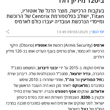
ב-120 מיליון דולר
בעקבות הרכישה, מוצר הדגל של אוטוריו,
Titan, ישולב בפלטפורמת Centrix של הרוכשת
ומייסדי הנרכשת ועובדיה יעברו כולם לארמיס
יוסי הטוני
09/03/2025 13:49
ארמיס
(Armis Security) רוכשת את
אוטוריו
(Otorio). היקף
הרכישה לא נמסר, אולם גורמים בענף העריכו אותו בכ-120 מיליון
דולרים.
ארמיס הוקמה ב-2015 על ידי
יבגני דיברוב
, המשמש כמנכ"ל
החברה, ו
נדיר יזרעאל
, סמנכ"ל הטכנולוגיות שלה. דיברוב שירת
ב
חיל המודיעין
של
צה"ל
, ואחרי שחרורו ב-2010 שימש
כמהנדס ב
מלאנוקס
. לאחר מכן הוא היה העובד הראשון של
אדאלום
, שהקימו
אסף רפפורט
וחבריו. יזרעאל שירת כחייל
וכקצין ב-
8200
, כשבמהלך השירות הוא זכה בפרס ביטחון
ישראל. לפני שהקים את ארמיס הוא שימש כמהנדס תוכנה במרכז
המו"פ של
גוגל
בישראל.