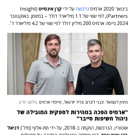
בינואר 2020 ארמיס
נרכשה
על ידי
קרן אינסייט
(Insight
Partners), לפי שווי של 1.1 מיליארד דולר – במזומן. באוקטובר
2024 גייסה ארמיס 200 מיליון דולר לפי שווי של 4.2 מיליארד ד'.
מימין לשמאל: יבגני דיברוב ונדיר יזרעאל, מייסדי ארמיס.
צילום: יח"צ
"ארמיס הפכה במהירות לספקית המובילה של
ניהול חשיפות סייבר"
אוטוריו, הנרכשת, הוקמה ב-2018, על-ידי תת-אלוף (מיל')
דניאל