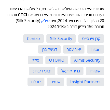
אוטוריו היא הרכישה השלישית של ארמיס, כל שלושת הרכישות
נערכו בתריסר החודשים האחרונים: היא רכשה את
CTCI
תמורת
20 מיליון דולר בפברואר 2024, ואת
סילק
(Silk Security)
תמורת 150 מיליון דולר באפריל 2024.
קרן אינסייט
Silk Security
Centrix
Titan
יאיר עטר
דניאל ברן
Armis Security
OTORIO
סילק
אוטוריו
נדיר יזרעאל
יבגני דיברוב
Insight Partners
ארמיס
לוט"ם