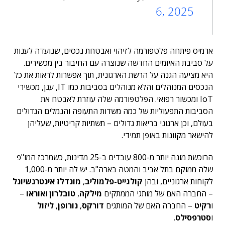
6, 2025
ארמיס פיתחה פלטפורמה לזיהוי ואבטחת נכסים, שנועדה לענות
על סביבת האיומים החדשה שנוצרה עם החיבור בין מכשירים.
היא מציעה הגנה על הרשת הארגונית, תוך אפשרות לראות את כל
הנכסים המנוהלים והלא מנוהלים בסביבות כמו IT, ענן, מכשירי
IoT ומכשור רפואי. הפלטפורמה שלה עוזרת לאבטח את
הסביבות התפעוליות של כמה משדות התעופה והנמלים הגדולים
בעולם, וכן ארגוני בריאות גדולים – תשתיות קריטיות, שעליהן
להישאר מקוונות באופן תמידי.
הרוכשת מונה יותר מ-800 עובדים ב-25 מדינות, כשמרכז המו"פ
שלה ממוקם בתל אביב והמטה בארה"ב. יש לה יותר מ-1,000
לקוחות ארגוניים, ובהן
קולגייט-פלמוליב
,
מונדלז אינטרנשיונל
– החברה האם של מותגי הממתקים
מילקה
,
טובלרון
ו
אוראו
–
ו
רקיט
– החברה האם של המותגים
דורקס
,
נורופן
,
ליזול
ו
סטרפסילס
.