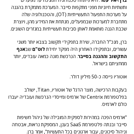
ברן
ו
יאיר עטר
. היא פיתחה טכנולוגיה המגינה על מפעלים
ותשתיות חיוניות מפני מתקפות סייבר. המערכת מתמקדת בהגנה
על מערכות התפעול התעשייתיות (OT), והטכנולוגיה שלה
מתחברת למערכות שבמפעלים, מנתחת את המידע מהן, ויוצרת
שכבת הגנה מותאמת לאותן סביבות תעשייתיות במגזרים השונים.
ברן, מנכ"ל החברה, שירת בתפקידי תקשוב בצבא יותר משני
עשורים, ובתפקידו האחרון היה מפקד יחידת
לוט"ם
שב
אגף
התקשוב וההגנה בסייבר
. הנרכשת מונה כמאה עובדים, יותר
ממחציתם בישראל.
אוטוריו גייסה כ-50 מיליון דולר.
בעקבות הרכישה, מוצר הדגל של אוטוריו, Titan, ישולב
בפלטפורמת Centrix של ארמיס ומייסדי הנרכשת ועובדיה יעברו
כולם לארמיס.
"ארמיס הפכה במהירות לספקית המובילה של ניהול חשיפות
סייבר ובנתה פלטפורמת SaaS בענן, המספקת נראות, אבטחה
וניהול סיכונים, עבור ארגונים בכל התעשיות", אמר ברן.