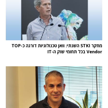
מחקר STKI השנתי: וואן טכנולוגיות דורגה כ-TOP
Vendor בכל תחומי שוק ה-IT