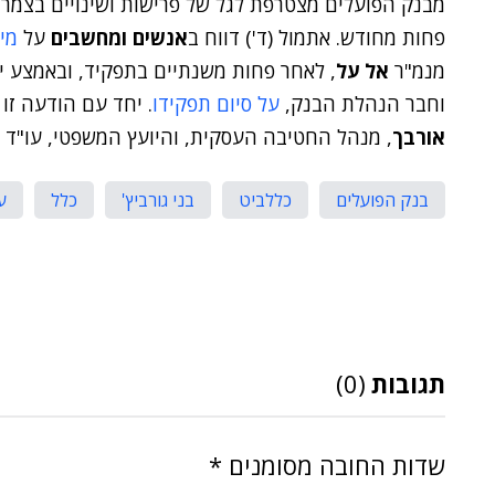
מבנק הפועלים מצטרפת לגל של פרישות ושינויים בצמרת
פחות מחודש. אתמול (ד') דווח ב
אנשים ומחשבים
על
מינ
מנמ"ר
אל על
, לאחר פחות משנתיים בתפקיד, ובאמצע י
וחבר הנהלת הבנק,
על סיום תפקידו
. יחד עם הודעה זו
אורבך
, מנהל החטיבה העסקית, והיועץ המשפטי, עו"ד
בנק הפועלים
כללביט
בני גורביץ'
כלל
ע
תגובות
(0)
שדות החובה מסומנים
*