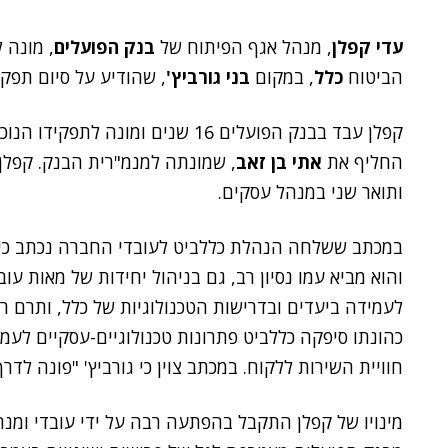
עדי קפלן
, מנהל אגף הפיתוח של
בנק הפועלים
, מונה 
הביטוח
כלל
, במקום
בני גורביץ'
, שהודיע על סיום תפקי
קפלן עבד בבנק הפועלים 16 שנים ומו
החליף את
אתי בן זאב
ותואר שני במנהל עסקים.
במכתב ששלחה הנהלת כללביט לעובדי החברה נכתב כי "ק
והוא מביא עמו נסיון רב, גם בניהול יחידות של מאות עוב
לעמידה ביעדים ובדרישות הטכנולוגיות של כלל, ותרם ר
כהונתו סיפקה כללביט פתרונות טכנולוגיים-עסקיים לעמי
חוויית השירות ללקוח. במכתב צוין כי גורביץ' "פונה לדר
מינויו של קפלן התקבל בהפתעה רבה על ידי עובדי ומנהלי