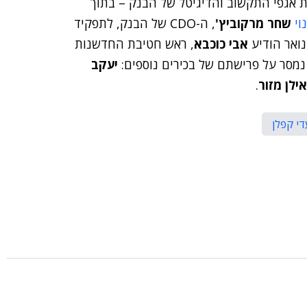
 אגפי התקשוב והדיגיטל של הבנק – בתוך
וי
שחר מרקוביץ'
, ה-CDO של הבנק, לתפקיד
נואר הודיע
אבי כוכבא
, ראש חטיבת החדשנות
 נמסר על פרישתם של בכירים נוספים:
יעקב
אילן מזור
.
די קפלן