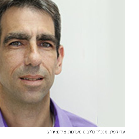
עדי קפלן, מנכ"ל כללביט מערכות. צילום: יח"צ