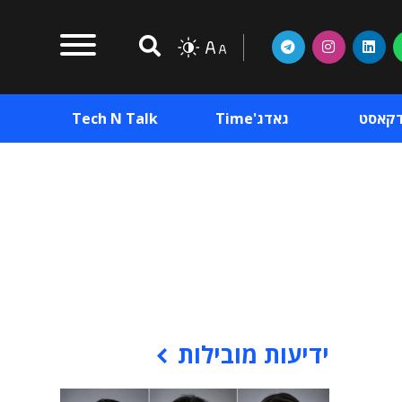
דקאסט
גאדג'Time
Tech N Talk
וכן פרסומי
תוכן פרסומי
וכן פרסומי
ידיעות מובילות