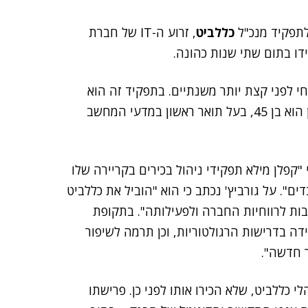
לתפקיד מנכ"ל
כללביט
, זרוע ה-IT של חברת
דו בתום שתי שנות כהונה.
נה לתפקידו הנוכחי לפני קצת יותר משנתיים. בתפקיד זה הוא
, שמונתה למנמ"רית הבנק. קפלן הוא בן 45, בעל תואר ראשון במדעי המחשב
פלן מילא תפקידי ניהול בכירים בקריירה שלו
דים". על גורביץ' נכתב כי הוא "הוביל את כללביט
בות לרווחיות החברה ולפעילותה". בתקופת
דה בדרישות הרגולטוריות, וכן תרמה לשיפור
ך חדשה".
 כללביט, שלא הכירו אותו לפני כן. פרישתו