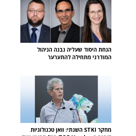
הנחת היסוד שעליה נבנה הניהול
המודרני מתחילה להתערער
מחקר STKI השנתי: וואן טכנולוגיות