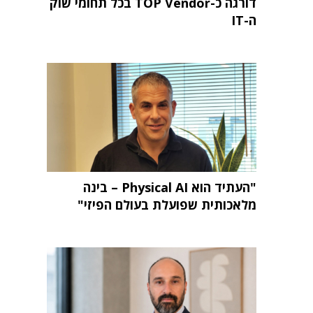
דורגה כ-TOP Vendor בכל תחומי שוק
ה-IT
"העתיד הוא Physical AI – בינה
מלאכותית שפועלת בעולם הפיזי"