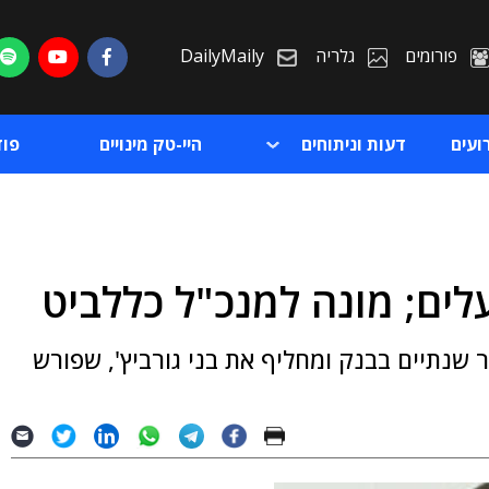
פורומים
גלריה
DailyMaily
ועים
דעות וניתוחים
היי-טק מינויים
פו
לים; מונה למנכ"ל כללביט
ת
 שנתיים בבנק ומחליף את בני גורביץ', שפורש
ת