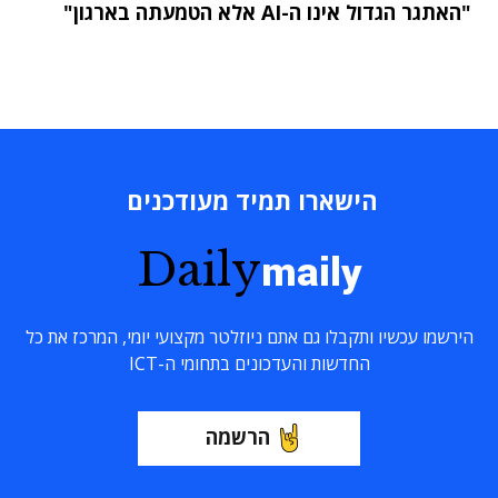
"האתגר הגדול אינו ה-AI אלא הטמעתה בארגון"
הישארו תמיד מעודכנים
Daily
maily
הירשמו עכשיו ותקבלו גם אתם ניוזלטר מקצועי יומי, המרכז את כל
החדשות והעדכונים בתחומי ה-ICT
הרשמה