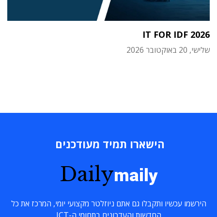
IT FOR IDF 2026
שלישי, 20 באוקטובר 2026
הישארו תמיד מעודכנים
Daily
maily
הירשמו עכשיו ותקבלו גם אתם ניוזלטר מקצועי יומי, המרכז את כל
החדשות והעדכונים בתחומי ה-ICT