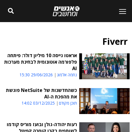
Fiverr
אראטו גייסה 10 מיליון דולר: פיתחה
פלפורמה אוטונומית לבחינת מערכות
AI
נחמה אלמוג
29/06/2026 15:30
כשהחדשנות של NetSuite פוגשת
את מהפכת ה-AI
תוכן מקודם
03/12/2025 14:02
רעות יהודה-גולן ובועז מוריס קודמו
לשותפים בקרן קומרה קפיטל