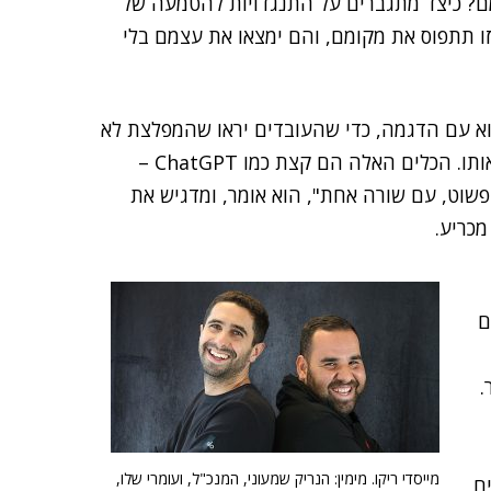
? כיצד מתגברים על התנגדויות להטמעה של
ו תתפוס את מקומם, והם ימצאו את עצמם בלי
בוא עם הדגמה, כדי שהעובדים יראו שהמפלצת לא
נוראית. ה-AI היא לא איזה דרקון טכנולוגי שקשה לאמץ אותו. הכלים האלה הם קצת כמו ChatGPT –
 פשוט, עם שורה אחת", הוא אומר, ומדגיש את
כריע.
ם
.
מייסדי ריקו. מימין: הנריק שמעוני, המנכ"ל, ועומרי שלו,
ם