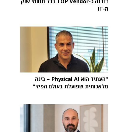
דורגה כ-TOP Vendor בכל תחומי שוק
ה-IT
"העתיד הוא Physical AI – בינה
מלאכותית שפועלת בעולם הפיזי"