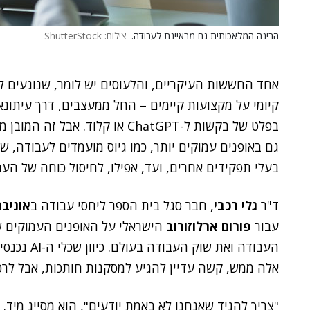
הבינה המלאכותית גם מראיינת לעבודה.
צילום: ShutterStock
אחד החששות העיקריים, והלעוסים יש לומר, שנוגעים לב
קיומי על מקצועות קיימים – החל ממעצבים, דרך עיתונא
בפלט של בקשות ל-ChatGPT או קלו
גם באופנים עמוקים יותר, כמו גיוס מועמדים לעבודה, שי
בעלי תפקידים אחרים, ועד, אפילו, לחיסול כוחה של העבו
ד"ר
גלי רכבי
, חבר סגל בית הספר ליחסי עבודה ב
אוניב
עבור
פורום ארלוזורוב
הישראלי על האופנים העמוקים 
העבודה ואת 
אלה ממש, קשה עדיין להגיע למסקנות חותכות, אבל לרכב
"צריך להגיד שאנחנו לא באמת יודעים", הוא מסייג מיד