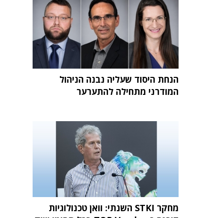
הנחת היסוד שעליה נבנה הניהול
המודרני מתחילה להתערער
מחקר STKI השנתי: וואן טכנולוגיות