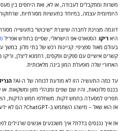
משרות ומתקבלים לעבודה, או לא, ואת היחסים בין מעס
היומיומית עצמה, במיוחד בתעשיות מסורתיות, שרחוקות מכלים כמו ChatGPT כמ
דוגמה מצוינת לחברה שיוצרת "שיבוש" בתעשייה מסורתי
היא
ריקו
. הסטארט-אפ הישראלי, שסיים בחודש אפריל
סבב
בעולם מאוד ספציפי: קניינות רכש של בתי מלון. במשך 
קשרים אישיים עם ספקים ופקסים, רחמנא ליצלן, וריקו מ
האחורי שלה מופעלת המון בינה מלאכותית.
עד כמה התעשיה הזו לא מודעת לכוחה של ה-AI?
הנריק
בכנס מלונאות, והיו שם שפים ומנהלי מזון ומשקאות. או 
תפריט למסעדה בחמש דקות. משחלפו חמש הדקות, הוא ש
אז הוא שאל – מישהו השתמש ב-ChatGPT? הם לא ידעו על מה הוא מדבר.
אז איך נכנסים בדלת? איך משכנעים אנשים שרגילים לפ