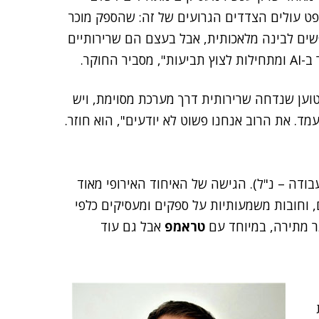
ט עולים הצדדים הגרועים של זה: שהספק מוכר
יא לא ממש AI. דברים שמתחפשים לבינה מלאכותית, אבל בעצם הם שרירותיים
חוקר.
יה על גיל, יש עובד בן 50 ומשהו, שטוען שנדחה שרירותית דרך מערכת מסוימת, ויש
מד. את הרוב אנחנו פשוט לא יודעים", הוא חוזר.
בודה – נ"ל). הגישה של האיחוד האירופי מאוד
 וחובות משמעותיות על ספקים ומעסיקים כלפי
ר מתירה, במיוחד עם
טראמפ
אבל גם עוד