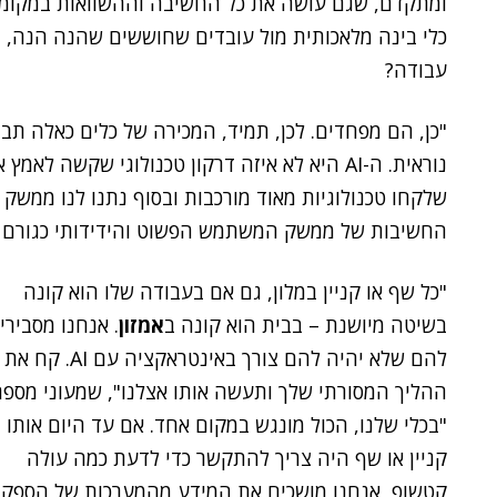
ומתקדם, שגם עושה את כל החשיבה וההשוואות במקומם
כלי בינה מלאכותית מול עובדים שחוששים שהנה הנה, ז
עבודה?
"כן, הם מפחדים. לכן, תמיד, המכירה של כלים כאלה ת
שלקחו טכנולוגיות מאוד מורכבות ובסוף נתנו לנו ממשק
החשיבות של ממשק המשתמש הפשוט והידידותי כגורם מ
"כל שף או קניין במלון, גם אם בעבודה שלו הוא קונה
בשיטה מיושנת – בבית הוא קונה ב
אמזון
. אנחנו מסבירי
להם שלא יהיה להם צורך באינטראקציה עם AI. קח את
ההליך המסורתי שלך ותעשה אותו אצלנו", שמעוני מספר
"בכלי שלנו, הכול מונגש במקום אחד. אם עד היום אותו
קניין או שף היה צריך להתקשר כדי לדעת כמה עולה
קטשופ, אנחנו מושכים את המידע מהמערכות של הספקי