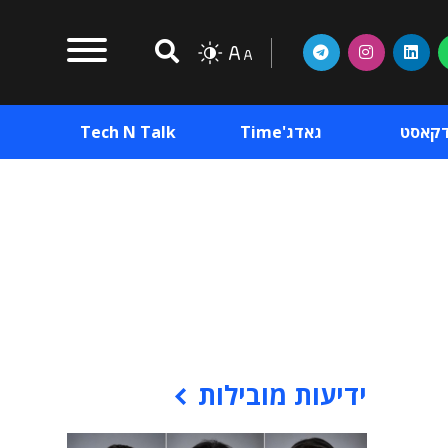
דקאסט
גאדג'Time
Tech N Talk
וכן פרסומי
תוכן פרסומי
וכן פרסומי
ידיעות מובילות