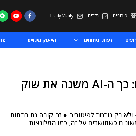
פורומים
גלריה
DailyMaily
ועים
דעות וניתוחים
היי-טק מינויים
פו
לא רק המקצועות שייעלמו: כך ה-AI משנה את שוק
ת
ת
 ולא רק גורמת לפיטורים ● זה קורה גם בתחום
שונים כשחושבים על זה, כמו המלונאות