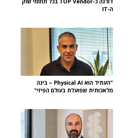
דורגה כ-TOP Vendor בכל תחומי שוק
ה-IT
"העתיד הוא Physical AI – בינה
מלאכותית שפועלת בעולם הפיזי"