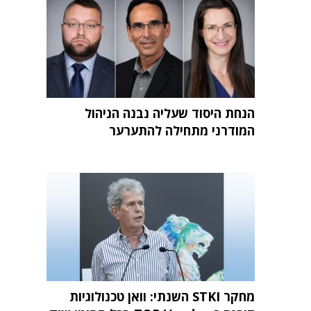
הנחת היסוד שעליה נבנה הניהול
המודרני מתחילה להתערער
מחקר STKI השנתי: וואן טכנולוגיות