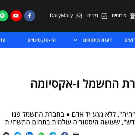
פורומים
גלריה
DailyMaily
ועים
דעות וניתוחים
היי-טק מינויים
פו
ברת החשמל ו-אקסיומה
ת
ת
חיה", ללא מגע יד אדם ● בחברת החשמל פנו
דש", שעושה היסטוריה עולמית בתחום התשתיות