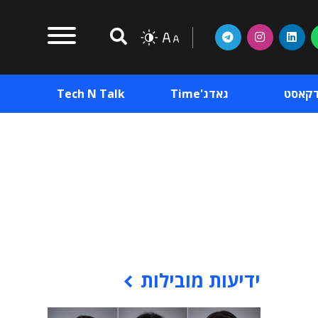
דקאסט
גאדג'Time
Tech N Talk
וכן פרסומי
תוכן פרסומי
וכן פרסומי
ידיעות מובילות