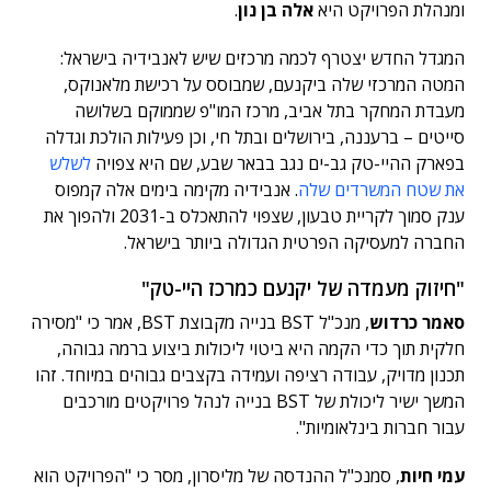
ומנהלת הפרויקט היא
אלה בן נון
.
המגדל החדש יצטרף לכמה מרכזים שיש לאנבידיה בישראל:
המטה המרכזי שלה ביקנעם, שמבוסס על רכישת מלאנוקס,
מעבדת המחקר בתל אביב, מרכז המו"פ שממוקם בשלושה
סייטים – ברעננה, בירושלים ובתל חי, וכן פעילות הולכת וגדלה
בפארק ההיי-טק גב-ים נגב בבאר שבע, שם היא צפויה
לשלש
את שטח המשרדים שלה
. אנבידיה מקימה בימים אלה קמפוס
ענק סמוך לקריית טבעון, שצפוי להתאכלס ב-2031 ולהפוך את
החברה למעסיקה הפרטית הגדולה ביותר בישראל.
"חיזוק מעמדה של יקנעם כמרכז היי-טק"
סאמר כרדוש
, מנכ"ל BST בנייה מקבוצת BST, אמר כי "מסירה
חלקית תוך כדי הקמה היא ביטוי ליכולות ביצוע ברמה גבוהה,
תכנון מדויק, עבודה רציפה ועמידה בקצבים גבוהים במיוחד. זהו
המשך ישיר ליכולת של BST בנייה לנהל פרויקטים מורכבים
עבור חברות בינלאומיות".
עמי חיות
, סמנכ"ל ההנדסה של מליסרון, מסר כי "הפרויקט הוא