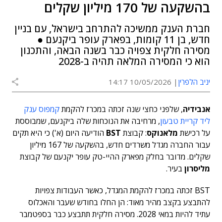
בהשקעה של 170 מיליון שקלים
חברת הענק ממשיכה להתרחב בישראל, עם בניין
חדש, בן 11 קומות, בפארק עופר ביקנעם ●
מסירה חלקית צפויה כבר בשנה הבאה, והתכנון
הוא כי המסירה המלאה תהיה ב-2028
יניב הלפרין
10/05/2026 14:17
אנבידיה
, שלפני כחצי שנה זכתה במכרז להקמת
קמפוס ענק
ליד קריית טבעון
, מרחיבה את הנוכחות שלה ביקנעם, שמבוססת
על רכישת
מלאנוקס
: קבוצת
BST
הודיעה היום (א') כי היא תקים
עבור החברה מגדל משרדים חדש, בהשקעה של 167 מיליון
שקלים. מדובר בחלק מפארק ההיי-טק עופר יקנעם של קבוצת
מליסרון
בעיר.
BST זכתה במכרז להקמת המגדל, כאשר העבודות צפויות
להתבצע בקצב מהיר מאוד: הן החלו בחודש שעבר והאכלוס
עתיד להיות במאי 2028. מסירה חלקית תתבצע כבר בספטמבר