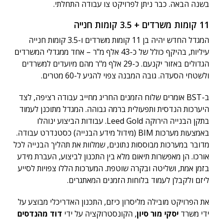
בשנה הבאה. כבר ניתן לפרויקט צו עבודה התחלתי.
11 קומות משרדים + 3.5 קומות חנייה
המגדל החדש יהיה בן 11 קומות משרדים ו-3.5 קומות חנייה
עיליות, בהיקף כולל של כ-43 אלף מ"ר – אחד ממגדלי המשרדים
הגדולים באזור יקנעם. כ-29 אלף מ"ר מהם מיועדים למשרדים
ולשטחי הסעדה. גובה המבנה צפוי להגיע ל-60 מטרים.
ב-BST אומרים שלוח הזמנים החריג מחייב עבודה רציפה, לצד
היערכות הנדסית ותפעולית ברמה גבוהה. המגדל מתוכנן לעמוד
בתקן הבנייה הירוקה Leed Gold. עבודות הביצוע ינוהלו
באמצעות מערכות BIM (מידול מידע הבנייה) כסטנדרט עבודה.
מדובר במערכות מבוססות נתונים, שמלוות את תהליך הבנייה לכל
אורכו. הן מאפשרות תיאום מלא בין התכנון לביצוע, העברת מידע
בזמן אמת, ושליטה ובקרה שוטפת. המערכות הללו צפויות לסייע
ליזם ולקבלן לעמוד בלוחות הזמנים המאתגרים.
את הפרויקט מובילה מליסרון כיזם, התכנון האדריכלי מבוצע על
ידי משרד
יסקי מור סיון
, הקונסטרוקציה על ידי
דוד מהנדסים