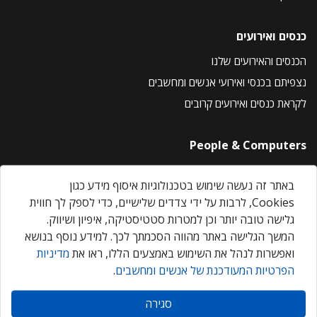
כנסים ואירועים
הכנסים והאירועים שלנו
נצפיתם בכנסי ואירועי אנשים ומחשבים
לקראת כנסים ואירועים קרובים
People & Computers
About Us
באתר זה נעשה שימוש בטכנולוגיות איסוף מידע כגון
Privacy Policy
Cookies, לרבות על ידי צדדים שלישיים, כדי לספק לך חווית
Contact Us
גלישה טובה יותר וכן למטרות סטטיסטיקה, איפיון ושיווק.
Our Events
המשך הגלישה באתר מהווה הסכמתך לכך. למידע נוסף בנושא
ואפשרות לנהל את השימוש באמצעים הללו, ראו את
מדיניות
הפרטיות המעודכנת של אנשים ומחשבים
.
אנשים ומחשבים © 2026 – כל הזכויות שמורות
סגירה
Created by