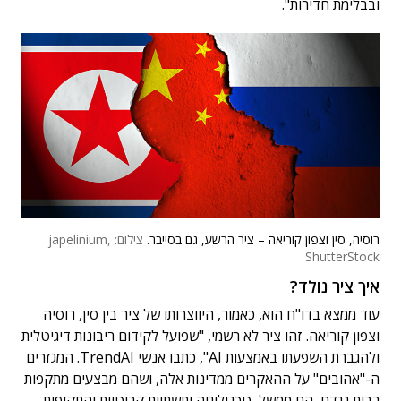
ובבלימת חדירות".
רוסיה, סין וצפון קוריאה – ציר הרשע, גם בסייבר.
צילום: japelinium,
ShutterStock
איך ציר נולד?
עוד ממצא בדו"ח הוא, כאמור, היווצרותו של ציר בין סין, רוסיה
וצפון קוריאה. זהו ציר לא רשמי, "שפועל לקידום ריבונות דיגיטלית
ולהגברת השפעתו באמצעות AI", כתבו אנשי TrendAI. המגזרים
ה-"אהובים" על ההאקרים ממדינות אלה, ושהם מבצעים מתקפות
רבות נגדם, הם ממשל, טכנולוגיה ותשתיות קריטיות והתקיפות