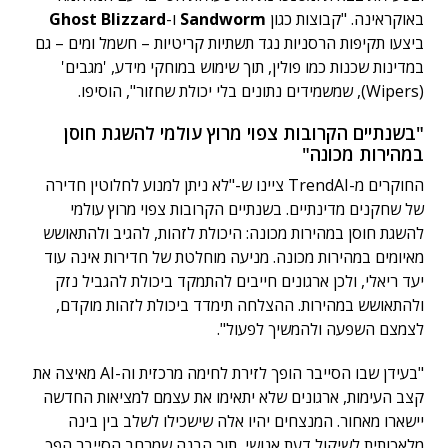
באוקראינה. "קבוצות כגון
Sandworm
ו-
Ghost Blizzard
ביצעו תקיפות הרסניות נגד תשתיות קריטיות – חשמל ומים – גם
במדינות שכנות כמו פולין, תוך שימוש במוחקי מידע, 'מגבים'
(Wipers), שמשמידים נתונים בלי יכולת שחזור", הוסיפו.
"בשנתיים הקרובות צפוי מרוץ עולמי להשגת חוסן
במהירות מכונה"
החוקרים מ-TrendAI ציינו ש-"לא ניתן למנוע לחלוטין חדירה
של שחקנים מדינתיים. בשנתיים הקרובות צפוי מרוץ עולמי
להשגת חוסן במהירות מכונה: היכולת לזהות, להגיב ולהתאושש
מאיומים במהירות מכונה. מניעה מוחלטת של חדירות אינה עוד
יעד ריאלי, ולכן ארגונים חייבים להתמקד ביכולת להגביל נזק
ולהתאושש במהירות. ההצלחה תימדד ביכולת לזהות מוקדם,
לצמצם השפעה ולהמשיך לפעול".
"בעידן שבו הסייבר הופך לזירת לחימה מרכזית וה-AI מאיצה את
קצב העימות, ארגונים שלא יתאימו את עצמם למציאות החדשה
יישארו מאחור. המנצחים יהיו אלה שישכילו לשלב בין בינה
מלאכותית לשיקול דעת אנושי, תוך הבנה שמרחב הסייבר הפך