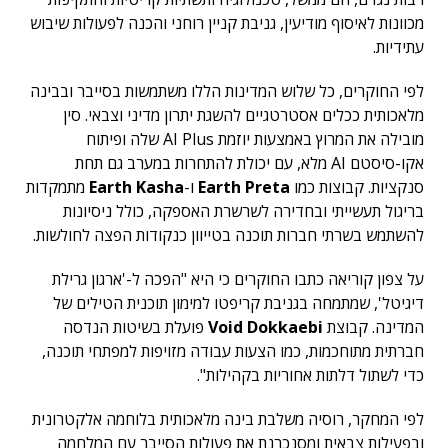
מכוונות לאיסוף מודיעין, גניבת קניין רוחני והכנה לפעולות שיבוש
עתידיות.
לפי החוקרים, כל שלוש המדינות הללו משתמשות בסייבר ובבינה
מלאכותית ככלים אסטרטגיים להשגת יתרון מדיני וצבאי. סין
מובילה את המרוץ באמצעות יוזמת AI Plus שלה ופיתוח
אקו-סיסטם AI מלא, עם יכולת להתחרות במערב גם תחת
סנקציות. קבוצות כמו
Earth Preta
ו-
Earth Kasha
מתמקדות
בריגול תעשייתי ובחדירה לשרשרת האספקה, כולל ניסיונות
להשתמש בשרתי חברות תוכנה בטייוון כנקודות הפצה לחולשות.
על צפון קוריאה כתבו החוקרים כי היא "הפכה ל-'ארגון גרילת
דיגיטל', שמתמחה בגניבת קריפטו למימון תוכנית הטילים של
המדינה. קבוצת
Void Dokkaebi
פועלת בשיטות הנדסה
חברתית מתוחכמות, כמו הצעות עבודה מזויפות למפתחי תוכנה,
כדי לשתול דלתות אחוריות בקהילות".
לפי המחקר, רוסיה משלבת בינה מלאכותית בלוחמה אלקטרונית
ובפעילות צבאית ומסנכרנת את פעולות הסייבר עם המלחמה