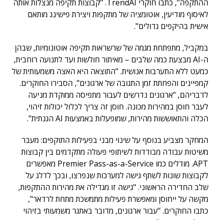
ההתקפה", כתבו חוקרי TrendAI. "קבוצות תקיפה מנצלות אותה
לאיסוף מודיעין, אוטומציה של מתקפות ויצירת פישינג מותאם
אישית בהיקפים גדולים".
במקביל, מתפתחת מגמה של שרשראות תקיפה אוטונומיות, שבהן
ה-AI מבצעת כמה שלבים – מאיתור חולשות ועד לתנועה רוחבית,
כמעט ללא התערבות אנושית. "התוצאה היא האצה משמעותית של
קמפיינים והפחתת זמן התגובה של ארגונים", הסבירו החוקרים.
לדבריהם, "ארגונים נדרשים לעבור מתפיסה ממוקדת מניעה
לעבר חוסן במהירות מכונה. חוסן זה צריך לכלול יכולות זיהוי,
הכלה והתאוששות מהירות, שמופעלות באמצעות AI הגנתית".
המחקר מצביע בנוסף על שינוי מבני בפעילות התוקפים: מעבר
משיטות עבודה מבודדות לשיתופי פעולה מתקדמים בין קבוצות
APT. מודלים כמו Premier Pass-as-a-Service מאפשרים
לקבוצות שונות לשתף גישה למערכות שנפרצו, ובכך לדלג על
שלב החדירה הראשוני. "גישה זו מגדילה את מהירות ההתקפות,
מקשה על ייחוסן ומאפשרת פעילות מתמשכת מתחת לרדאר",
כתבו החוקרים. "עבור ארגונים, מדובר באתגר משמעותי בזיהוי