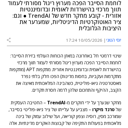
לוחמת הסייבר הפכה מערוץ ריגול מסורתי לעמוד
תווך מרכזי בהישרדות לאומית ובדומיננטיות
אזורית - קובע מחקר חדש של TrendAI ● וגם:
ציר האוטוקרטיות הדיגיטליות, שמערער את
היציבות הגלובלית
יוסי הטוני
10/05/2026 17:24
שינוי דרמטי חל באחרונה במאזן הכוחות העולמי בזירת הסייבר:
לוחמת הסייבר הפכה מערוץ ריגול מסורתי לעמוד תווך מרכזי
בהישרדות לאומית ובדומיננטיות אזורית. מתקפות APT (מתקפות
מתקדמות ועקביות, בחסות מדינות) הפכו חלק בלתי נפרד
מאסטרטגיה גיאו-פוליטית, כשהבינה המלאכותית מאיצה את
הקצב, ההיקף והתחכום שלהן לרמה חסרת תקדים.
מחקר שנערך על ידי חוקרים מ-
TrendAI
– החטיבה העסקית
של
טרנד מיקרו
– מצביע על עלייתו של ציר גיאו-פוליטי בסייבר,
שמורכב מסין, רוסיה וצפון קוריאה, ועל שילוב עמוק של בינה
מלאכותית בפעולות התקיפה של קבוצות האקרים מדינתיות. אלה