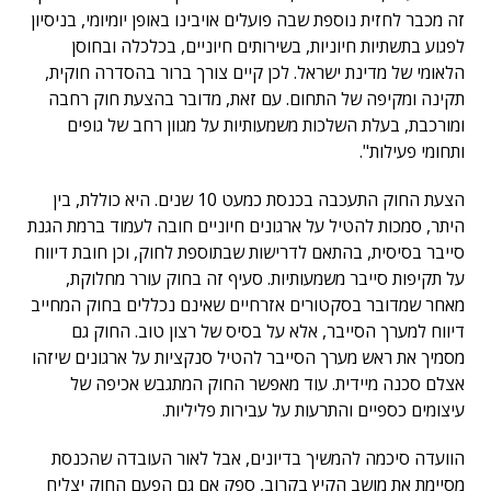
זה מכבר לחזית נוספת שבה פועלים אויבינו באופן יומיומי, בניסיון
לפגוע בתשתיות חיוניות, בשירותים חיוניים, בכלכלה ובחוסן
הלאומי של מדינת ישראל. לכן קיים צורך ברור בהסדרה חוקית,
תקינה ומקיפה של התחום. עם זאת, מדובר בהצעת חוק רחבה
ומורכבת, בעלת השלכות משמעותיות על מגוון רחב של גופים
ותחומי פעילות".
הצעת החוק התעכבה בכנסת כמעט 10 שנים. היא כוללת, בין
היתר, סמכות להטיל על ארגונים חיוניים חובה לעמוד ברמת הגנת
סייבר בסיסית, בהתאם לדרישות שבתוספת לחוק, וכן חובת דיווח
על תקיפות סייבר משמעותיות. סעיף זה בחוק עורר מחלוקת,
מאחר שמדובר בסקטורים אזרחיים שאינם נכללים בחוק המחייב
דיווח למערך הסייבר, אלא על בסיס של רצון טוב. החוק גם
מסמיך את ראש מערך הסייבר להטיל סנקציות על ארגונים שיזהו
אצלם סכנה מיידית. עוד מאפשר החוק המתגבש אכיפה של
עיצומים כספיים והתרעות על עבירות פליליות.
הוועדה סיכמה להמשיך בדיונים, אבל לאור העובדה שהכנסת
מסיימת את מושב הקיץ בקרוב, ספק אם גם הפעם החוק יצליח