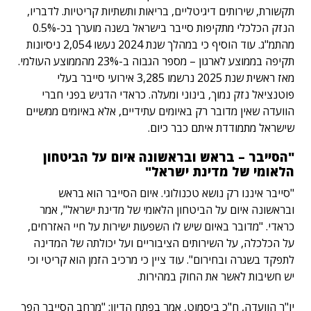
תקשורת, שירותים דיגיטליים, בריאות ותשתיות קריטיות. לדבריו,
הנזק הכלכלי מתקיפות סייבר בישראל בשנה מוערך בכ-0.5%
מהתמ"ג. עוד הוסיף כי במהלך שנת 2024 נעשו 2,054 ניסיונות
תקיפה בממוצע לארגון – מספר הגבוה ב-23% מהממוצע העולמי.
מאז ראשית שנת 2025 נרשמו 3,285 אירועי סייבר בעלי
פוטנציאל נזק נמוך, בינוני ומעלה. כראדי הדגיש בפני חברי
הוועדה שאין מדובר רק באיומים עתידיים, אלא באיומים ממשיים
שישראל מתמודדת איתם כבר כיום.
"הסייבר – בראש ובראשונה איום על הביטחון
הלאומי של מדינת ישראל"
"סייבר איננו רק נושא טכנולוגי. איום הסייבר הוא בראש
ובראשונה איום על הביטחון הלאומי של מדינת ישראל", אמר
כראדי. "מדובר באיום שיש לו השפעות ישירות על חיי האזרחים,
על הכלכלה, על השירותים הציבוריים ועל יכולתה של המדינה
לתפקד בשגרה ובחירום". עוד ציין כי מרכיב הזמן הוא קריטי וכי
יש חשיבות לאשר את החוק במהירות.
יו"ר הוועדה, ח"כ ביסמוט, אמר בפתח הדיון: "מרחב הסייבר הפך