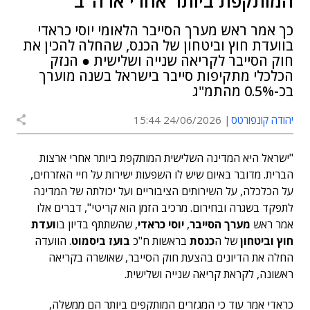
המותקפת ביותר אחרי ארה"ב"
כך אמר ראש מערך הסייבר הלאומי יוסי כראדי
בוועדת חוץ וביטחון של הכנס, שהחלה להכין את
חוק הסייבר לקריאה שנייה ושלישית ● הנזק
הכלכלי מתקיפות סייבר בישראל בשנה מוערך
בכ-0.5% מהתמ"ג
יהודה קונפורטס
24/06/2026 15:44
"ישראל היא המדינה השלישית המותקפת ביותר אחרי ארצות
הברית. מדובר באיום שיש לו השפעות ישירות על חיי האזרחים,
על הכלכלה, על השירותים הציבוריים ועל יכולתה של המדינה
לתפקד בשגרה ובחירום. מרכיב הזמן הוא קריטי", דברים אלו
אמר ראש
מערך הסייבר
,
יוסי כראדי
, שהשתתף בדיון בו
ועדת
חוץ וביטחון
של ה
כנסת
בראשות ח"כ
בועז ביסמוט
. הוועדה
החלה את הדיונים בהצעת חוק הסייבר, שאושרה בקריאה
ראשונה, לקראת קריאה שנייה ושלישית.
כראדי אמר עוד כי המגזרים המותקפים ביותר הם ממשלה,