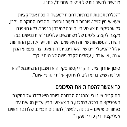
מורשית לחשבונות של אנשים אחרים", כתבו.
"הכללת תכונות חברתיות רחבות למעשה הופכת אפליקציות
צעצועי מין לפלטפורמת הודעות נוספת", הסבירו החוקרים. "לכן,
כל אפליקציית צעצוע מין חייבת להיבחן בנפרד. ללא הצפנה
מקצה לקצה, צ'טים של משתמשים עלולים להיות נגישים בצד
השרת. המשמעות של זה היא שאם השירות ייפרץ, תוכן ההודעות
עלול להגיע לידיים של האקרים. יתרה מזאת, יצרן צעצועי המין
עצמו, או עובדיו, עלולים לקבל גישה לצ'טים שלך".
סיכון אחרון, ציינו חוקרי קספרסקי, הוא חשבון המשתמש: "הוא
וכל מה שיש בו עלולים להיחטף על ידי גורמי איום".
כך אפשר להפחית את הסיכונים
החוקרים ציינו כי "ההגנה הברורה ביותר היא לדלג על התקנת
האפליקציה בכלל. למזלנו, רוב צעצועי המין עדיין מגיעים עם
כפתורים פיזיים – בניגוד, למשל, למזרנים חכמים, שלרוב דורשים
אפליקציה רק כדי לתפקד".