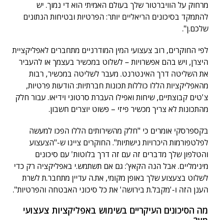
מרחוק על הוויברטור שלך בעולם האמיתי הוא די נמוך. יש
להתמקד בסיכונים הריאליים יותר: הפרטיות ובטיחות הנתונים
שלכם.ן".
לפי החוקרים, רוב צעצועי המין המודרניים מתחברים לאפליקציית
היצרן, ויש בהם אפשרויות – לשלוט במכשיר בעצמך או להעביר
את השליטה דרך האינטרנט. מעבר לשליטה במכשיר, רבות
מהאפליקציות הללו כוללות תכונות חברתיות: הודעות פרטיות,
צ'טים קבוצתיים, שיחות ואפילו העברת סרטוני וידיאו. עבור חלק
מהתכונות לא צריך מכשיר פיזי – פשוט יוצרים חשבון.
בקספרסקי אומרים כי "חלק מהשירותים הללו הפכו למעשה
לפלטפורמות היכרויות נישתיות". החוקרים ציינו ש-"הצעצוע
והטלפון שלך מדברים זה עם זה דרך בלוטות' עם סיכונים
מינימליים. אבל הנה הקאץ': גם אם תשתמש.י באפליקציה רק כדי
לשלוט בצעצוע שלך באופן מקומי, את.ה עדיין מתחבר.ת לשרת
הענן הזה ו-'מקבל.ת בירושה' את כל סיכוני האבטחה והפרטיות".
מה הסיכונים העיקריים בשימוש באפליקציות צעצועי