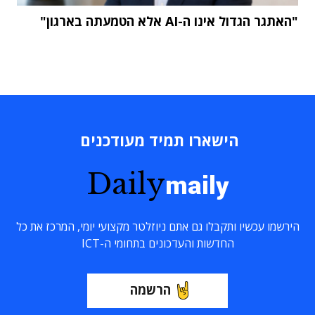
"האתגר הגדול אינו ה-AI אלא הטמעתה בארגון"
הישארו תמיד מעודכנים
Daily
maily
הירשמו עכשיו ותקבלו גם אתם ניוזלטר מקצועי יומי, המרכז את כל
החדשות והעדכונים בתחומי ה-ICT
הרשמה