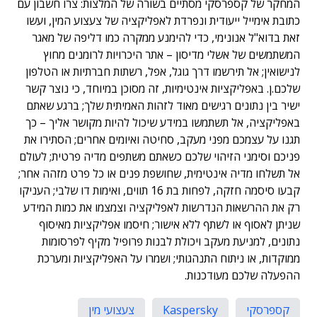
המחקר של קספרסקי מסתיים בשורה של המלצות: צרו חשבון עם
כתובת אימייל ייעודית ונפרדת לאפליקציה של צעצוע המין, ועשו
זאת בדוא"ל אנונימי, כדי להימנע ממקרה כמו דליפה של מאגר
המשתמשים של אשלי מדיסון – אתר היכרויות לרומנים מחוץ
לנישואין; אל תירשמו דרך גוגל, אפל, רשתות חברתיות או הטלפון
שלכם.ן. באפליקציות אינטימיות, זה מסוכן במיוחד, כי נוצר קשר
ישיר בין נתונים רגישים מאוד לזהות האמיתית שלך; ברגע שאתם
באפליקציה, אל תשתמשו במידע שיכול להיות מקושר אליך – כך
תגנו על עצמכם מפני מעקב, סחיטה ואיומים אחרים; הסתירו את
פניכם וסימני הזיהוי שלכם כשאתם משתפים מדיה פרטית; לעולם
אל תשלחו מדיה אינטימית, שחושפת פנים או כל פרט מזהה אחר;
קבעו סיסמה חזקה, לפחות בת 16 תווים, ואימות דו שלבי; העניקו
רק את ההרשאות הנדרשות לאפליקציה וצמצמו את כמות המידע
שניתן לאסוף או לשתף ללא אישור; חיסמו אפליקציות מאיסוף
נתונים, למניעת מעקב ויכולת לבנות פרופיל מקיף לפרסומות
ממוקדות, או ניתוח התנהגותי; ושמרו על האפליקציות ומערכת
ההפעלה שלכם מעודכנות.
קספרסקי
Kaspersky
צעצועי מין