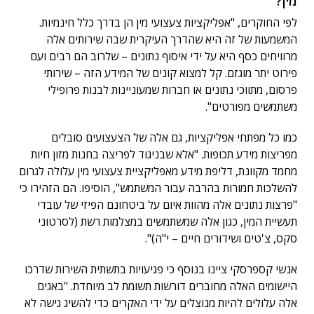
מין?
לפי החוקרים, "אפליקציות צעצועי מין הן בדרך כלל חינמיות.
המשמעות של זה היא שהדרך העיקרית שבה שירותים אלה
מרוויחים כסף היא על ידי איסוף נתונים – שלרוב הם רבים ועם
פירוט יתר מוגזם. קל למצוא קונים של המידע הזה – שירותי
פרסום, מתווכי נתונים או חברות שמעוניינות לבנות פרופילי
משתמשים מפורטים".
כמו כל מפתחי אפליקציות, גם אלה של הצעצועים סובלים
מפריצות מידע תכופות. "אלא שבניגוד לפריצה בחנות מזון חיות
מחמד מקוונת, דליפת מידע מאפליקציית צעצועי מין עלולה לגרום
להשלכות חמורות בהרבה עבור המשתמש", הוסיפו. הם הזהירו כי
"פרצות נתונים אלה מהוות איום על ביטחונם הפיזי של עובדי
תעשיית המין, כגון אלה שמשתמשים במצלמות רשת (לסרטוני
סקס, צ'טים ושידורים חיים – י"ה)".
אנשי קספרסקי ציינו בנוסף כי פגיעויות בתשתית השירות שדרכו
היישומים האלה מחוברים דורשות תשומת לב מיוחדת. "באגים
אלה עלולים להיות מנוצלים על ידי האקרים כדי להשיג גישה לא