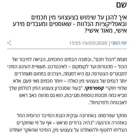
שם
איך להגן על שימוש בצעצועי מין חכמים
ובאפליקציות הנלוות - שאוספים ומעבדים מידע
אישי, מאוד אישי?
יוסי הטוני
10/05/2026 15:55
מגמת "הכול חכם", ובתוכה הבתים החכמים, הביאה לחיבור של
הכול – מהנורות ועד לקומקום – לאינטרנט. תעשיית העינוג המיני
למבוגרים הצטרפה גם היא למגמה, ויצרנים בתחום משחררים
יותר דגמים של צעצועי מין כאלה – ויותר חכמים מאי פעם. אלא
שלפי חוקרי
קספרסקי
, "בעוד שסנכרון צעצוע המין לטלפון שלך
מביא כמה תכונות נוספות מגניבות, הוא גם מהווה כאב ראש
לאבטחה ולפרטיות".
מחקר שפרסמה באחרונה ענקית הגנת הסייבר הרוסית החל
באזהרה והרגעה: "נהיה ברורים מראש – אף על פי שחוקרים
הצליחו לחטוף ולהשתלט על צעצועי מין, הסיכוי שהאקר ישתלט