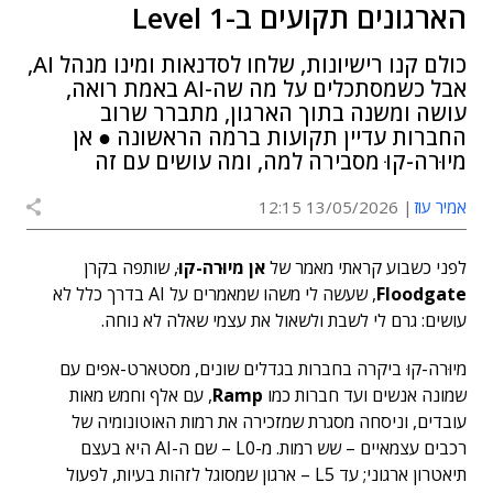
הארגונים תקועים ב-Level 1
כולם קנו רישיונות, שלחו לסדנאות ומינו מנהל AI,
אבל כשמסתכלים על מה שה-AI באמת רואה,
עושה ומשנה בתוך הארגון, מתברר שרוב
החברות עדיין תקועות ברמה הראשונה ● אן
מיוּרה-קוּ מסבירה למה, ומה עושים עם זה
אמיר עוז
13/05/2026 12:15
לפני כשבוע
קראתי מאמר
של
אן מיוּרה-קוּ
,
שותפה בקרן
Floodgate
, שעשה לי משהו שמאמרים על AI בדרך כלל לא
עושים: גרם לי לשבת ולשאול את עצמי שאלה לא נוחה.
מיוּרה-קוּ
ביקרה בחברות בגדלים שונים, מסטארט-אפים עם
שמונה אנשים ועד חברות כמו
Ramp
, עם אלף וחמש מאות
עובדים, וניסחה מסגרת שמזכירה את רמות האוטונומיה של
רכבים עצמאיים – שש רמות. מ-L0 – שם ה-AI היא בעצם
תיאטרון ארגוני; עד L5 – ארגון שמסוגל לזהות בעיות, לפעול