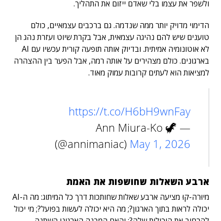
ולשפר את עצמו בלי שאדם ייזום את התהליך.
הדימוי מדויק יותר ממה שנדמה. גם ברכבים עצמאיים, כולם
טוענים שיש להם נהיגה עצמאית, אבל בקרת שיוט ועזרת נהג הן
לא אוטונומיה אמיתית. ובדיוק אותה תופעה קורית עכשיו עם AI
בארגונים. כולם מצהירים על אותה רמה, אבל הפער בין ההצהרה
למציאות הוא לעתים קרובות עמוק מאוד.
https://t.co/H6bH9wnFay
— Ann Miura-Ko 🦖
(@annimaniac)
May 1, 2026
ארבע השאלות שחושפות את האמת
מיוּרה-קוּ מציעה ארבע שאלות שחותכות דרך כל המיתוג: מה ה-AI
יכולה לראות בתוך הארגון?; מה היא יכולה לעשות בפועל?; מי יכול
להרחיב את היכולות שלה?; והאם המבנה הארגוני השתנה