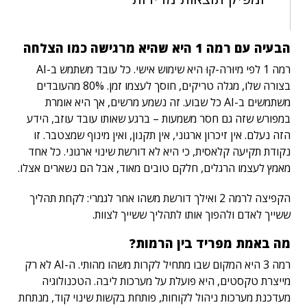
הבעיה עם רמה 1 היא שהיא מרגישה כמו הצלחה
רמה 1 לפי מיוּרה-קוּ היא שימוש אישי. כל עובד משתמש ב-AI
בצורה שלו, מגלה טריקים, חוסך לעצמו זמן. 80% מהעובדים
משתמשים ב-AI כל שבוע. זה נשמע מרשים, אך היא אומרת
במפורש שזה גם חסר משמעות – ברגע שאותו עובד עוזב, הידע
הזה נעלם. אין זיכרון ארגוני, אין תקנון, ואין מינוף שמצטבר. זו
נקודת תקיעה קלאסית, כי היא לא דורשת שינוי ארגוני. כל אחד
מאמץ לעצמו הרגלים, חלקם טובים מאוד, אבל הם נשארים אצלו.
הקפיצה לרמה 2 ואילך דורשת משהו אחר לגמרי: לקחת תהליך
ששייך לאדם ולהפוך אותו לתהליך ששייך לצוות.
מה באמת מפריד בין הרמות?
רמה 3 היא המקום שבו מתחיל לקרות משהו מהותי. ה-AI לא רק
מייצרת טקסטים, היא פועלת על מערכות ליבה. הטכנולוגיה
מעדכנת מערכות ניהול לקוחות, פותחת בקשות שינוי קוד, מנתחת