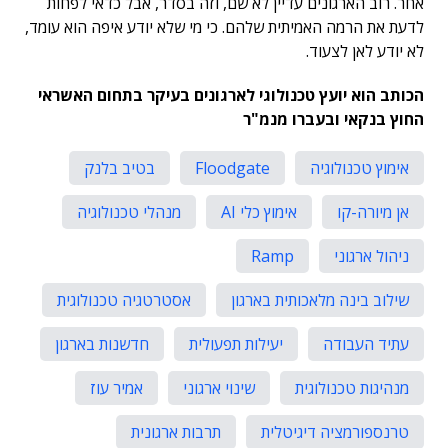
אחר. רוב הארגונים עדיין לא שם, וזה בסדר, אבל כדאי לפחות
לדעת את הרמה האמיתית שלהם. כי מי שלא יודע איפה הוא עומד,
לא יודע לאן לצעוד.
הכותב הוא יועץ טכנולוגי לארגונים בעיקר בתחום האשראי
החוץ בנקאי ובעברו מנמ"ר
אימוץ טכנולוגיה
Floodgate
בטיב בלנק
אן מיורה-קו
אימוץ כלי AI
מנהלי טכנולוגיה
ניהול ארגוני
Ramp
שילוב בינה מלאכותית בארגון
אסטרטגיה טכנולוגית
עתיד העבודה
יעילות תפעולית
חדשנות בארגון
מנהיגות טכנולוגית
שינוי ארגוני
אמיר עוז
טרנספורמציה דיגיטלית
תרבות ארגונית