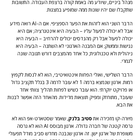
מנהל ביניים, שיודע מה באמת קורה ברצפת העבודה. התשובות
שתקבלו שם יהיו שונות ממה שמופיע במצגות.
הדבר השני הוא לזהות את הפער הספציפי. אם ה-AI רואה מידע
אבל לא יכולה לפעול עליו – הבעיה היא אינטגרציה; אם היא
יכולה לפעול אבל רק מהנדסים יכולים להרחיב – הבעיה היא
נגישות וממשק; אם המבנה הארגוני לא השתנה – הבעיה היא
ניהולית ולא טכנולוגית; כל אחד מהמצבים דורש תגובה שונה
לגמרי.
הדבר השלישי, ואולי הפחות אינטואיטיבי, הוא לא לנסות לקפוץ
רמות. ארגון שנמצא ברמה 1 לא עובר לרמה 3 בגלל תקציב גדול
או פרויקט יוקרתי. הוא עובר כשיש לפחות תהליך צוותי אחד
שעובד, מתוחזק ומפיק תוצאות מדידות. מהאחד הזה אפשר לבנות
את הבא.
מיוּרה-קוּ מזכירה את
סטיב בלנק
, שאמר שסטארט-אפ הוא לא
גרסה קטנה של חברה גדולה. ארגון מבוסס AI הוא לא גרסה
משופרת של ארגון ישן. זה ארגון שנבנה מחדש סביב מודל תפעולי