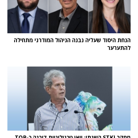
הנחת היסוד שעליה נבנה הניהול המודרני מתחילה
להתערער
מחקר STKI השנתי: וואן טכנולוגיות דורגה כ-TOP