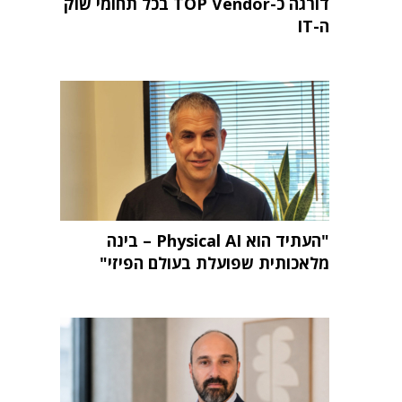
דורגה כ-TOP Vendor בכל תחומי שוק
ה-IT
"העתיד הוא Physical AI – בינה
מלאכותית שפועלת בעולם הפיזי"