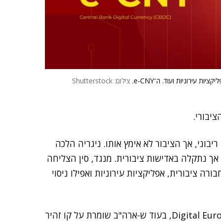
ת עירוניות ועוד. ה־e-CNY.
צילום: Shutterstock
יבורי.
וני, אך הציבור לא אימץ אותו. ניגריה הלכה
מפיין שיווק נרחב, אך נתקלה באדישות ציבורית. מנגד, סין הצליחה
ילובו בתחבורה ציבורית, אפליקציות עירוניות ואפילו ניסוי
נמצא בשלבים מתקדמים של עיצוב ה־Digital Euro, בעוד ש-ארה"ב שומרת על קו זהיר