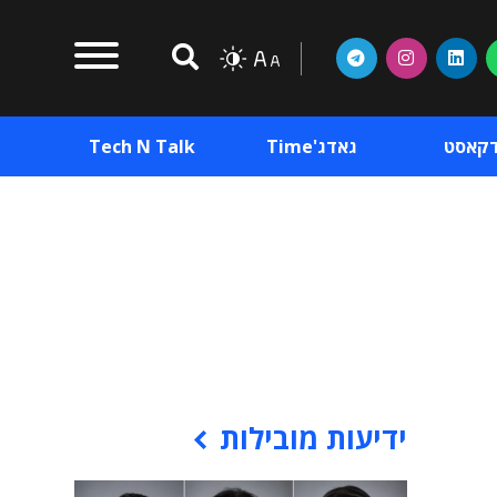
דקאסט
גאדג'Time
Tech N Talk
וכן פרסומי
תוכן פרסומי
וכן פרסומי
ידיעות מובילות