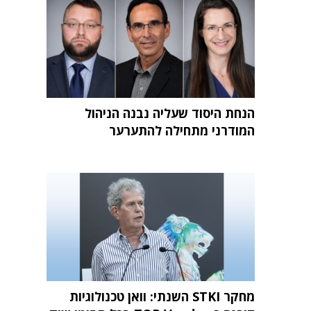
הנחת היסוד שעליה נבנה הניהול
המודרני מתחילה להתערער
מחקר STKI השנתי: וואן טכנולוגיות