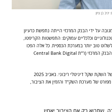
 יניב בן ציון
גובה על ידי הבנק המרכזי הייתה נתפשת כרעיון
כנולוגיים וכלכליים עמוקים: התפשטות הקריפטו,
שלוט טוב יותר במערכת הכספית. כל אלה הפכו
את הרעיון לממשי. כך נולד ה-CBDC, מטבע דיגיטלי של הבנק המרכזי (ר"ת Central Bank Digital
, בשנת 2021, בבחינה פעילה של השקת שקל דיגיטלי ריבוני. באביב 2025
 מפורט של מערכת השק"ד והזמין את הציבור,
, שתבוא רק אם הציבור יאמין