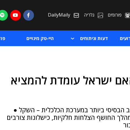
פורומים
גלריה
DailyMaily
ועים
דעות וניתוחים
היי-טק מינויים
פו
אם ישראל עומדת להמציא
ת
ת
ב הבסיסי ביותר במערכת הכלכלית – השקל ●
הלך החושף הצלחות חלקיות, כישלונות צורבים
ור