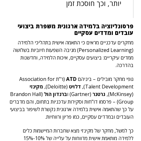
יותר, וכך חוסכת זמן
פרסונליזציה בלמידה ארגונית משפרת ביצועי
עובדים ומדדים עסקיים
מחקרים עדכניים מראים כי התאמה אישית בתהליכי הלמידה
(Personalized Learning) מניבה השפעות חיוביות בשלושה
ממדים עיקריים: ביצועים עסקיים, איכות הלמידה, וחדשנות
בהדרכה.
גופי מחקר מובילים – ביניהם
ATD
(ר"ת Association for
Talent Development),
דלויט
(Deloitte),
מקינזי
(McKinsey),
גרטנר
(Gartner) ו
ברנדון הול
(Brandon Hall
Group) – פרסמו דו"חות וסקירות עדכניות בתחום, והם מדברים
על כך שהתאמה אישית בלמידה ארגונית נקשרת לשיפור בביצועי
העובדים ובמדדים עסקיים, כמו פריון ורווחיות.
כך למשל, מחקר של מקינזי מצא שחברות המיישמות כלים
ללמידה מותאמת אישית מדווחות על עלייה של 10%-15%