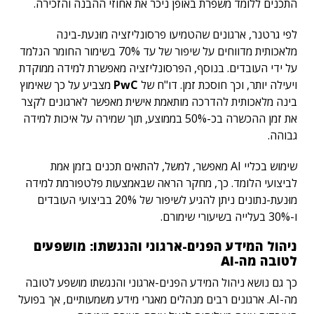
התכנים ללומד משפרת באופן ניכר את אחוזי ההבנה והזכירה.
לפי גרטנר, ארגונים שהטמיעו פרסונליזציה מוּנעת-בינה
מלאכותית מדווחים על שיפור של עד 70% בשימור החומר הנלמד
על ידי העובדים. בנוסף, הפרסונליזציה מאפשרת למידה ממוקדת
ויעילה יותר, וכך חוסכת זמן. דו"ח של
PwC
מצביע על כך שאימוץ
בינה מלאכותית להדרכה מותאמת אישית מאפשר לארגונים לקצר
את זמן ההכשרה בכ-50% בממוצע, תוך שמירה על איכות למידה
גבוהה.
שימוש בכליי AI מאפשר, למשל, להתאים תכנים בזמן אמת
לביצועי הלומד. כך, מחקר הראה שבאמצעות פלטפורמת למידה
מוּנעת-נתונים ניתן להגיע לשיפור של 20% בביצועי העובדים
ו-30% בעלייה בשיעורי שימורם.
ניהול המידע הפנים-ארגוני והנגשתו: מושפעים
לטובה מה-AI
כך גם נושא ניהול המידע הפנים-ארגוני והנגשתו מושפע לטובה
מה-AI. ארגונים רבים מנהלים מאגרי מידע משמעותיים, אך בפועל