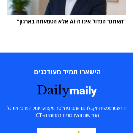
"האתגר הגדול אינו ה-AI אלא הטמעתה בארגון"
הישארו תמיד מעודכנים
Daily
maily
הירשמו עכשיו ותקבלו גם אתם ניוזלטר מקצועי יומי, המרכז את כל
החדשות והעדכונים בתחומי ה-ICT