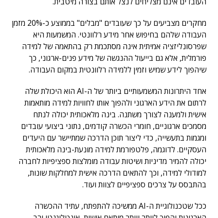
העובדים אינם מצליחים לנצל אותם בצורה מיטבית.
מחקרים מצביעים על כך שעובדים "מבלים" בממוצע כ-20% מזמן
העבודה שלהם בחיפוש אחר מידע רלוונטי. המשמעות היא
שפרסונליזציה אמיתית אינה מסתכמת רק בהתאמה של למידה
פורמלית, אלא גם בייעול ההנגשה של מידע פנים-ארגוני, כך
שיהפוך לידע שמיש וזמין ללמידה רלוונטית במקום העבודה.
אחד היתרונות המשמעותיים ביותר של ה-AI הוא היכולת שלה
לרתום את הידע הארגוני ולהפוך אותו לחוויות למידה מותאמות
אישית ולמענה לצורך משתנה. בינה מלאכותית יכולה לנתח
מסמכים ארגוניים, חומרי הכשרה קודמים, נתוני ביצועי עובדים
ומגמות בתעשייה, כדי ליצור תוכן הדרכה שמתיישר עם היעדים
העסקיים. לדוגמה, פלטפורמת למידה מונעת-בינה מלאכותית
יכולה להמיר מדיניות ושיטות עבודה מומלצות ספציפיות לחברה
למודולי למידה, וכך להתאים הדרכה אישית למחלקות שונות,
בהתבסס על צרכים ספציפיים לצוות ועוד.
ככל שטכנולוגיית ה-AI ממשיכה להתפתח, עתיד ההכשרה
הארגונית יהפוך ליותר ויותר מותאם אישית, אינטליגנטי ורב