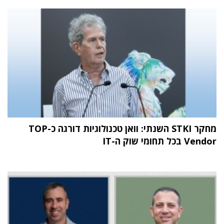
מחקר STKI השנתי: וואן טכנולוגיות דורגה כ-TOP
Vendor בכל תחומי שוק ה-IT