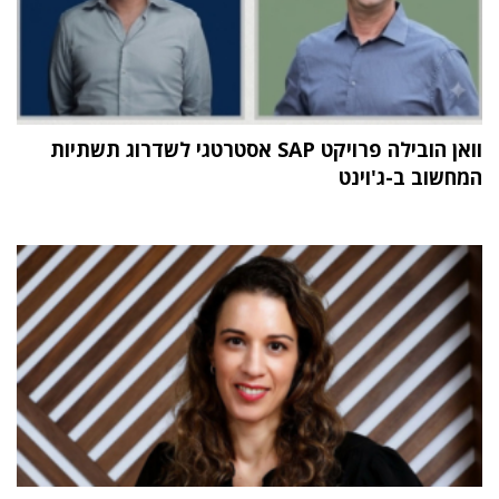
וואן הובילה פרויקט SAP אסטרטגי לשדרוג תשתיות
המחשוב ב-ג'וינט