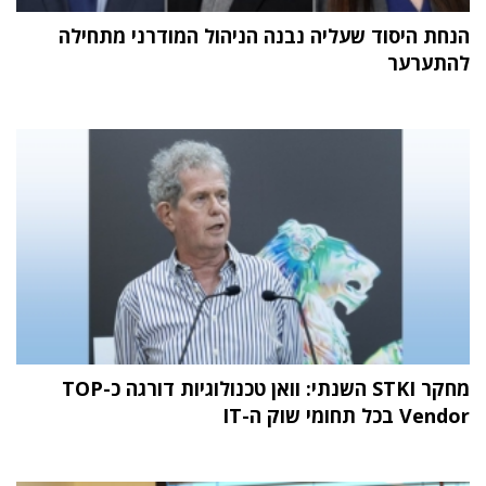
הנחת היסוד שעליה נבנה הניהול המודרני מתחילה
להתערער
מחקר STKI השנתי: וואן טכנולוגיות דורגה כ-TOP
Vendor בכל תחומי שוק ה-IT