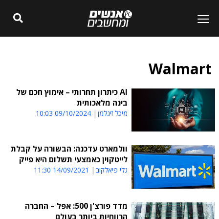
Walmart
AI כיתרון תחרותי – אימוץ חכם של
בינה מלאכותית
מיכל זיגלמן
09/10/2024 10:03
וולמארט עדכנה: הבשורה על קבלת
לייטקוין כאמצעי תשלום היא פייק
גלי פיאלקוב
14/09/2021 11:30
מדד פורצ'ן 500: אפל – החברה
הרווחיות ביותר בעולם