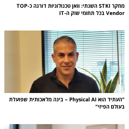
מחקר STKI השנתי: וואן טכנולוגיות דורגה כ-TOP
Vendor בכל תחומי שוק ה-IT
"העתיד הוא Physical AI – בינה מלאכותית שפועלת
בעולם הפיזי"