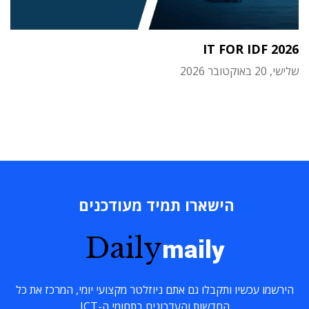
IT FOR IDF 2026
שלישי, 20 באוקטובר 2026
הישארו תמיד מעודכנים
Daily
maily
הירשמו עכשיו ותקבלו גם אתם ניוזלטר מקצועי יומי, המרכז את כל
החדשות והעדכונים בתחומי ה-ICT