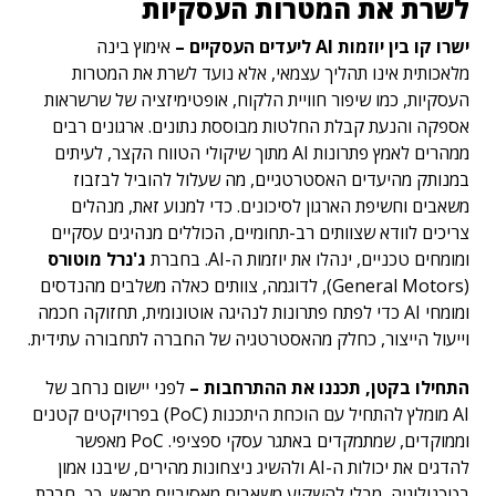
לשרת את המטרות העסקיות
ישרו קו בין יוזמות
AI
ליעדים העסקיים
–
אימוץ בינה
מלאכותית אינו תהליך עצמאי, אלא נועד לשרת את המטרות
העסקיות, כמו שיפור חוויית הלקוח, אופטימיזציה של שרשראות
אספקה והנעת קבלת החלטות מבוססת נתונים. ארגונים רבים
ממהרים לאמץ פתרונות AI מתוך שיקולי הטווח הקצר, לעיתים
במנותק מהיעדים האסטרטגיים, מה שעלול להוביל לבזבוז
משאבים וחשיפת הארגון לסיכונים. כדי למנוע זאת, מנהלים
צריכים לוודא שצוותים רב-תחומיים, הכוללים מנהיגים עסקיים
ומומחים טכניים, ינהלו את יוזמות ה-AI. בחברת
ג'נרל מוטורס
(General Motors), לדוגמה, צוותים כאלה משלבים מהנדסים
ומומחי AI כדי לפתח פתרונות לנהיגה אוטונומית, תחזוקה חכמה
וייעול הייצור, כחלק מהאסטרטגיה של החברה לתחבורה עתידית.
התחילו בקטן, תכננו את ההתרחבות –
לפני יישום נרחב של
AI מומלץ להתחיל עם הוכחת היתכנות (PoC) בפרויקטים קטנים
וממוקדים, שמתמקדים באתגר עסקי ספציפי. PoC מאפשר
להדגים את יכולות ה-AI ולהשיג ניצחונות מהירים, שיבנו אמון
בטכנולוגיה, מבלי להשקיע משאבים מאסיביים מראש. כך, חברת