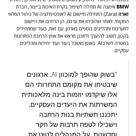
BMW
אימצה AI תחילה לשיפור בקרת האיכות בייצור, חברת
זארה
(Zara) התחילה מיישום AI לאופטימיזציה של ניהול המלאי
המקומי. לאחר שהוכיחו את ערכם, הן הרחיבו את היישום
למערכות ותהליכים נוספים בארגון. עם זאת, בעוד שמתחילים
בקטן, חשוב להיערך ולתכנן מראש את אופן הרחבת הפתרונות
במטרה לשלבAI באופן מושכל בעוד ועוד יחידות ותהליכים
עסקיים.
"בשוק שהופך למוכוון AI, ארגונים
שיבטיחו את מקומם התחרותי הם
אלו שיקדמו יוזמות בינה מלאכותית
המשרתות את היעדים העסקיים,
יתכננו תשתיות בנות הרחבה
וישכילו לטפח תרבות של חקר
וחדשנות. על המנהלים לנווט את