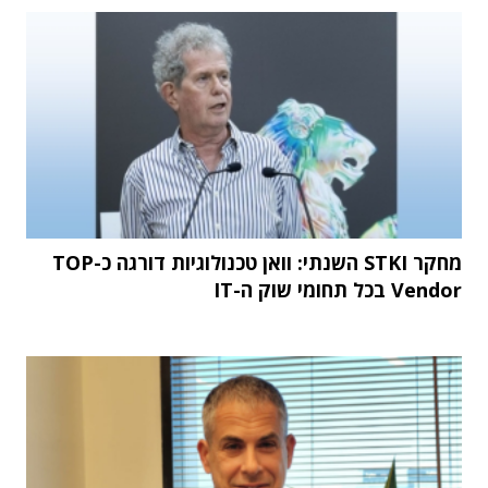
מחקר STKI השנתי: וואן טכנולוגיות דורגה כ-TOP
Vendor בכל תחומי שוק ה-IT