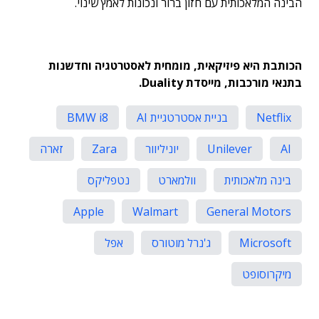
הבינה המלאכותית עם חזון ברור ונכונות לאמץ שינוי.
הכותבת היא
פיזיקאית, מומחית לאסטרטגיה וחדשנות
בתנאי מורכבות, מייסדת
Duality
.
Netflix
בניית אסטרטגיית AI
BMW i8
AI
Unilever
יוניליוור
Zara
זארה
בינה מלאכותית
וולמארט
נטפליקס
Apple
Walmart
General Motors
Microsoft
ג'נרל מוטורס
אפל
מיקרוסופט