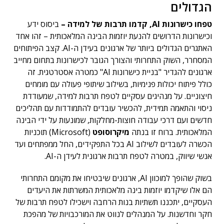
הגדולים
טפחו כישרונות
AI
,
קדמו תרבות של למידה –
ביסוס ידע
וכישרונות הדרושים להנעת יוזמות הבינה המלאכותית – זהו אחד
האתגרים הגדולים ביותר של ארגונים בעידן ה-AI. קצב הפיתוחים
המסחרר, השוק התחרותי והצורך הגובר לכישרונות בתחום מחייב
ארגונים להגדיר "בניית כישרונות AI" כמטרה אסטרטגית. זה
כולל פיתוח יכולות פנימיות, בשילוב שיתופי פעולה עם מומחים
חיצוניים. על מנהיגים עסקיים לטפח תרבות למידה, שמעודדת
ניסוי והתאמה תמידית, להכשיר עובדים להתמודדות עם תהליכים
חדשים ועם דרכי עבודה חוצות-מחלקות, שמונעות על ידי הבינה
המלאכותית. ברוח זו בנתה
מיקרוסופט
(Microsoft) תוכניות
הכשרה לעובדים לשילוב AI בכל התפקידים, החל ממפתחים ועד
אנשי שיווק, במטרה לטפח תרבות ארגונית לעידן ה-AI.
בשוק שהופך למוכוון AI, ארגונים שיבטיחו את מקומם התחרותי
הם אלו שיקדמו יוזמות בינה מלאכותית המשרתות את היעדים
העסקיים, יתכננו תשתיות בנות הרחבה וישכילו לטפח תרבות של
חקר וחדשנות. על המנהלים לנווט את המורכבויות של מהפכת