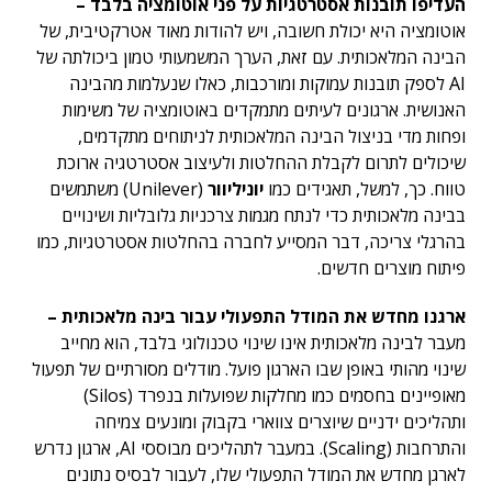
העדיפו תובנות אסטרטגיות על פני אוטומציה בלבד –
אוטומציה היא יכולת חשובה, ויש להודות מאוד אטרקטיבית, של
הבינה המלאכותית. עם זאת, הערך המשמעותי טמון ביכולתה של
AI לספק תובנות עמוקות ומורכבות, כאלו שנעלמות מהבינה
האנושית. ארגונים לעיתים מתמקדים באוטומציה של משימות
ופחות מדי בניצול הבינה המלאכותית לניתוחים מתקדמים,
שיכולים לתרום לקבלת ההחלטות ולעיצוב אסטרטגיה ארוכת
טווח​​. כך, למשל, תאגידים כמו
יוניליוור
(Unilever) משתמשים
בבינה מלאכותית כדי לנתח מגמות צרכניות גלובליות ושינויים
בהרגלי צריכה, דבר המסייע לחברה בהחלטות אסטרטגיות, כמו
פיתוח מוצרים חדשים.
ארגנו מחדש את המודל התפעולי עבור בינה מלאכותית –
מעבר לבינה מלאכותית אינו שינוי טכנולוגי בלבד, הוא מחייב
שינוי מהותי באופן שבו הארגון פועל. מודלים מסורתיים של תפעול
מאופיינים בחסמים כמו מחלקות שפועלות בנפרד (Silos)
ותהליכים ידניים שיוצרים צווארי בקבוק ומונעים צמיחה
והתרחבות (Scaling). במעבר לתהליכים מבוססי AI, ארגון נדרש
לארגן מחדש את המודל התפעולי שלו, לעבור לבסיס נתונים