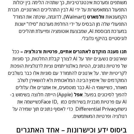
משותפים ומערכות אינטגרטיביות, כך שתהיה הלימה בין יכולות
התפעול המתאפשרות על ידי AI לבין התהליכים הארגוניים. חברת
הקמעונאות
וולמארט
(Walmart), לדוגמה, שינתה את המודל
התפעולי שלה מן הבסיס על ידי החלפת מערכות "סילו" ישנות
במערכת מבוססת AI, שמבצעת אוטומציה ומייעלת תהליכים
לוגיסטיים בהיקף גלובלי.
תנו מענה מוקדם לאתגרים אתיים, פרטיות ורגולציה –
ככל
שארגונים נשענים יותר על AI לצורך קבלת החלטות, כך סוגיות
של פרטיות נתונים, הטיות באלגוריתמים וציות לרגולציות הופכות
לקריטיות יותר. על ארגונים להתמודד עם סוגיות אלו כבר בשלבים
המוקדמים של אימוץ הבינה המלאכותית ולא להשאירן לשלב
מאוחר, כשיישומי ה-AI כבר מוטמעים, אז אתגרים אלו עלולים
להפוך לסיכונים בפועל.
אפל
(Apple) הייתה חלוצה בשימוש ב-
AI עם פרטיות מובנית בשירותים כמו ,Face IDכשיישמה את
גישתDifferential Privacy כדי לאסוף נתונים תוך שמירה על
רגולציה ופרטיות המשתמשים.
ביסוס ידע וכישרונות – אחד האתגרים