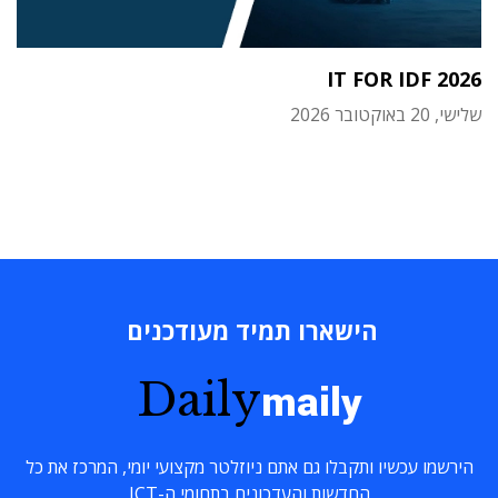
IT FOR IDF 2026
שלישי, 20 באוקטובר 2026
הישארו תמיד מעודכנים
Daily
maily
הירשמו עכשיו ותקבלו גם אתם ניוזלטר מקצועי יומי, המרכז את כל
החדשות והעדכונים בתחומי ה-ICT