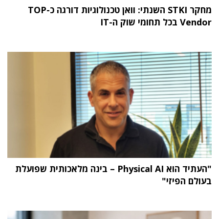
מחקר STKI השנתי: וואן טכנולוגיות דורגה כ-TOP
Vendor בכל תחומי שוק ה-IT
"העתיד הוא Physical AI – בינה מלאכותית שפועלת
בעולם הפיזי"