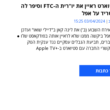
ג'ון סטיוארט ראיין את יו"רית ה-FTC וסיפר לה
ריד על אפל
ב
03/04/2024 15:25
ירח השבוע (ב') את לינה קאן ב"דיילי שואו" ועדכן
פל ביקשה ממנו שלא לראיין אותה בפודקאסט שלו ●
רים, תביעת הגבלים עסקיים נגד ענקית הטק
רי החברה עם סטיוארט ב-+Apple TV
 כתבות