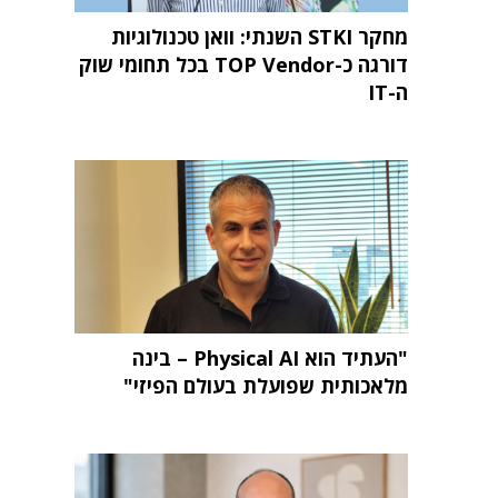
מחקר STKI השנתי: וואן טכנולוגיות
דורגה כ-TOP Vendor בכל תחומי שוק
ה-IT
"העתיד הוא Physical AI – בינה
מלאכותית שפועלת בעולם הפיזי"