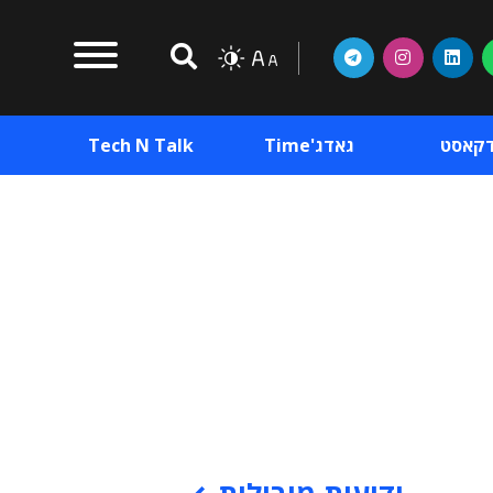
דקאסט
גאדג'Time
Tech N Talk
וכן פרסומי
תוכן פרסומי
וכן פרסומי