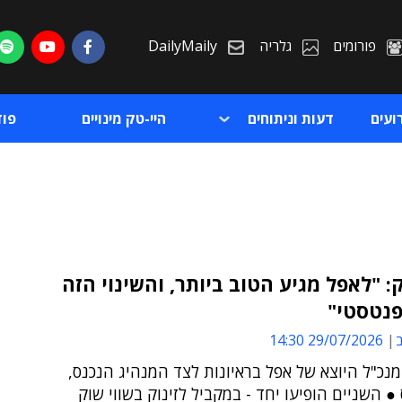
פורומים
גלריה
DailyMaily
ועים
דעות וניתוחים
היי-טק מינויים
פו
: "לאפל מגיע הטוב ביותר, והשינוי הזה
פנטסטי"
ת
ב
29/07/2026 14:30
ת
נכ"ל היוצא של אפל בראיונות לצד המנהיג הנכנס,
ס ● השניים הופיעו יחד - במקביל לזינוק בשווי שוק