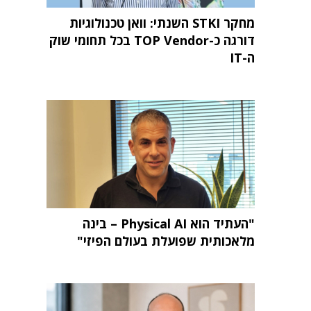
מחקר STKI השנתי: וואן טכנולוגיות
דורגה כ-TOP Vendor בכל תחומי שוק
ה-IT
"העתיד הוא Physical AI – בינה
מלאכותית שפועלת בעולם הפיזי"