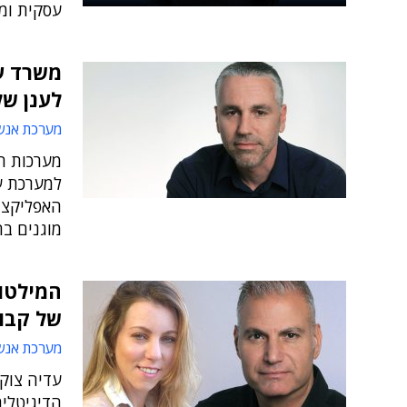
עסקית ומ
משרד עו
לענן של ק
מערכת אנש
מערכות המ
למערכת ע
האפליקצי
מוגנים בחבי
המילטון
של קבוצת h
מערכת אנש
עדיה צוק,
הדיגיטלי