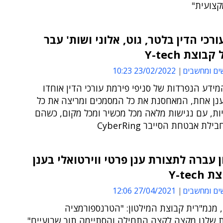
קצועית"
רכי הדין בלטר, גוט, אלוני ושות' עבר
בוצת Y-tech
ים ומחשבים
23/02/2022 10:23
ידע הנפרדות של סניפי פירמת עורכי הדין אוחדו
נן אחת, המאחסנת את כל המסמכים ומריצה את כל
ות, עם נגישות מלאה מכל מכשיר ומכל מקום, כשהם
לת אבטחת הסייבר CyberRing
 עברה לתצורת ענן פרטי ווירטואלי בענן
Y-tec
ים ומחשבים
27/04/2021 12:06
 מנמ"רית קבוצת המילטון: "הטרנספורמציה
ת שלנו מקצה לקצה התחילה והסתיימה תוך שבועיים"