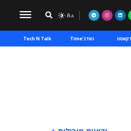
דקאסט
גאדג'Time
Tech N Talk
וכן פרסומי
תוכן פרסומי
וכן פרסומי