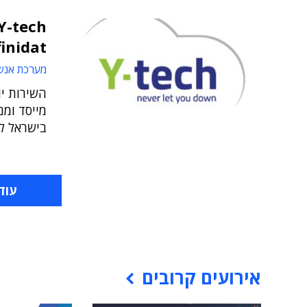
Infinidat כשירות ענן ל
מערכת אנש
השירות יו
בישראל ל-1.5 פטה ביי
עוד
אירועים קרובים