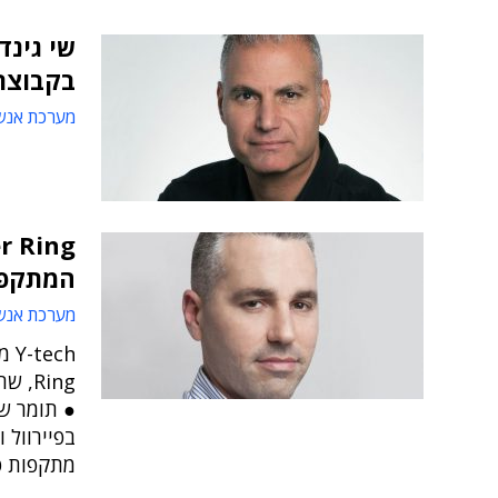
שי גינד
בקבוצת tech
מערכת אנש
המתקפ
מערכת אנש
Ring
● תומר שו
בפיירוול 
מתקפות ס