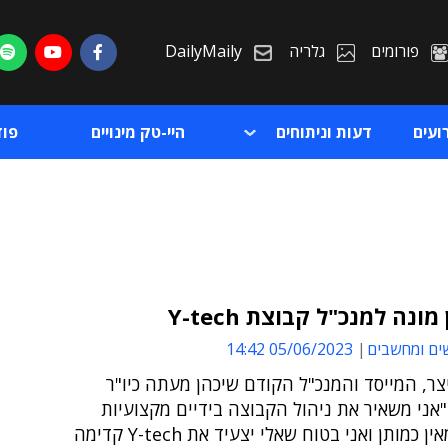
פורומים
גלריה
DailyMaily
ועים
דעות וניתוחים
היי-טק מינויים
פו
מונה למנכ"ל קבוצת Y-tech
ים ומחשבים
05/06/2023 14:42
ת
צר, המייסד והמנכ"ל הקודם שיכהן מעתה כיו"ר
ת
אני משאיר את ניהול הקבוצה בידיים מקצועיות
ומנוסות מאין כמותן ואני בטוח שאלי יצעיד את Y-tech קדימה