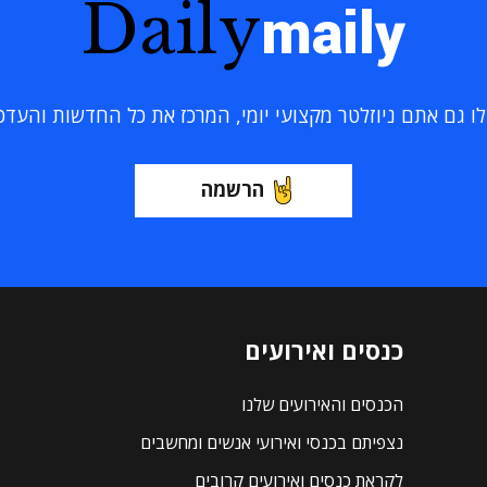
Daily
maily
 גם אתם ניוזלטר מקצועי יומי, המרכז את כל החדשות והעדכוני
הרשמה
כנסים ואירועים
הכנסים והאירועים שלנו
נצפיתם בכנסי ואירועי אנשים ומחשבים
לקראת כנסים ואירועים קרובים