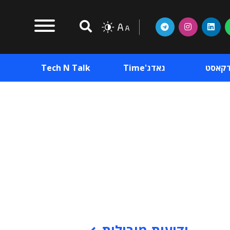
דקאסט
גאדג'Time
Tech N Talk
וכן פרסומי
תוכן פרסומי
וכן פרסומי