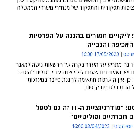
ממשלתי ● בין הנושאים שנדונו בפאנל: פרויקט הענן
רציפות תפקודית והתפקוד של מנמ"רי משרדי הממשלה
ליקויים חמורים בהגנה על הפרטיות
אכיפה והגבייה
ורטס
17/05/2023 16:38
ינה מתריע על העדר בקרה על הרשאות גישה למאגר
יש, ושעובדים שעזבו לפני שנה עדיין יכולים להיכנס
ו כן, אין היערכות מתאימה להגנת סייבר במערכות
 המרכז לגביית קנסות
פודקאסט: "מודרניזציית ה-IT זה גם לטפל
 חברתיים ופוליטיים"
יוסי הטוני
03/04/2023 16:00