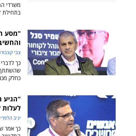
משרדי המ
בתחילת ד
והחשיב
צבי קצבורג
כך לדברי 
כחלק מכנס AI eGOV 2024 של אנשים
"הגיע 
לעלות ל
יניב הלפרין
כך אמר ש