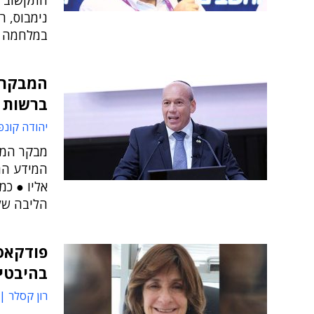
התקשוב ה
נימבוס, 
במלחמה
המבקר: 
ברשות ה
יהודה קונפ
מבקר המד
המידע הרג
אליו ● כמ
הליבה של
בהיבטים
רון קסלר | 