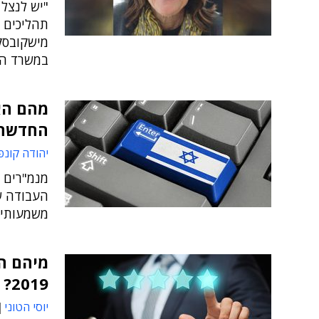
תהליכים ו
מישקובסקי
במשרד הכ
מהם הא
החדשה?
יהודה קונפ
מנמ"רים 
העבודה ש
משמעותיי
מיהם המ
2019?
יוסי הטוני