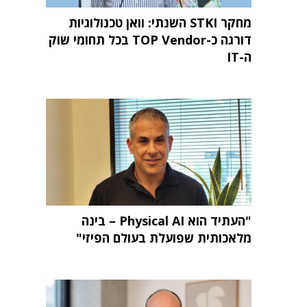
מחקר STKI השנתי: וואן טכנולוגיות
דורגה כ-TOP Vendor בכל תחומי שוק
ה-IT
"העתיד הוא Physical AI – בינה
מלאכותית שפועלת בעולם הפיזי"