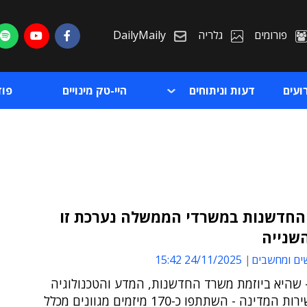
פורומים
גלריה
DailyMaily
ועים
דעות וניתוחים
היי-טק מינויים
פו
החדשנות במשרדי הממשלה נערכת זו
שנייה
ת
ים ומחשבים
24/11/2025 15:42
ת
 שהיא ביוזמת משרד החדשנות, המדע והטכנולוגיה
ונציבות שירות המדינה - השתתפו כ-170 מיזמים מגוונים מכלל